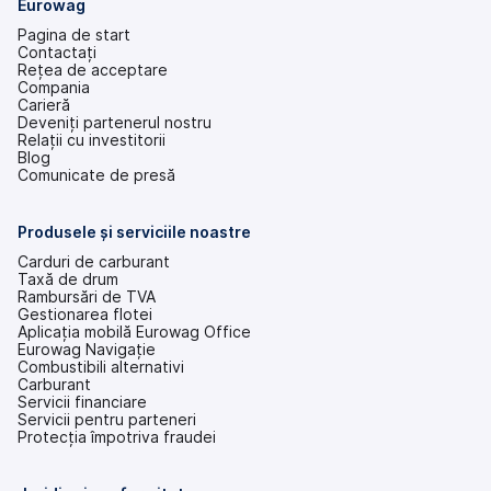
Eurowag
Pagina de start
Contactați
Rețea de acceptare
Compania
Carieră
Deveniți partenerul nostru
Relații cu investitorii
(se
Blog
deschide
Comunicate de presă
într-
o
filă
Produsele și serviciile noastre
nouă)
Carduri de carburant
Taxă de drum
Rambursări de TVA
Gestionarea flotei
Aplicația mobilă Eurowag Office
Eurowag Navigație
Combustibili alternativi
Carburant
Servicii financiare
Servicii pentru parteneri
Protecția împotriva fraudei