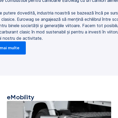
e putere dovedită, industria noastră se bazează încă pe sur
 clasice. Eurowag se angajează să mențină echilibrul între sc
ntru binele societății și generațiile viitoare. Facem tot posibil
carburant clasic în mod sustenabil și pentru a investi în viitoru
i nostru de activitate.
 mai multe
eMobility