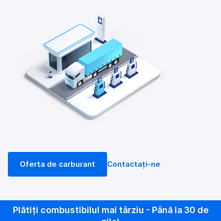
Oferta de carburant
Contactați-ne
Plătiți combustibilul mai târziu - Până la 30 de