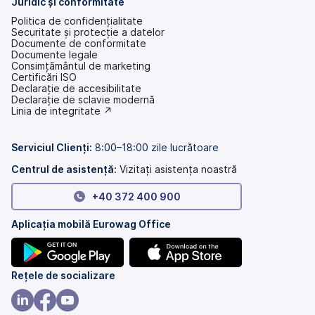
Juridic și conformitate
Politica de confidențialitate
Securitate și protecție a datelor
Documente de conformitate
Documente legale
Consimțământul de marketing
Certificări ISO
Declarație de accesibilitate
(se
Declarație de sclavie modernă
deschide
(se
Linia de integritate ↗
într-
deschide
o
într-
filă
o
Serviciul Clienți:
8:00–18:00 zile lucrătoare
nouă)
filă
nouă)
Centrul de asistență:
Vizitați asistența noastră
+40 372 400 900
Aplicația mobilă Eurowag Office
(se
(se
Rețele de socializare
deschide
deschide
într-
într-