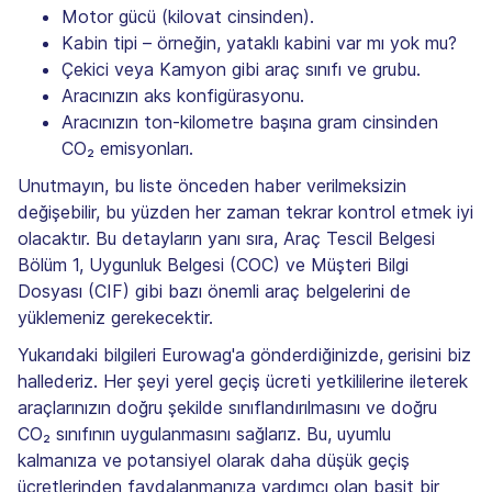
Motor gücü (kilovat cinsinden).
Kabin tipi – örneğin, yataklı kabini var mı yok mu?
Çekici veya Kamyon gibi araç sınıfı ve grubu.
Aracınızın aks konfigürasyonu.
Aracınızın ton-kilometre başına gram cinsinden
CO₂ emisyonları.
Unutmayın, bu liste önceden haber verilmeksizin
değişebilir, bu yüzden her zaman tekrar kontrol etmek iyi
olacaktır. Bu detayların yanı sıra, Araç Tescil Belgesi
Bölüm 1, Uygunluk Belgesi (COC) ve Müşteri Bilgi
Dosyası (CIF) gibi bazı önemli araç belgelerini de
yüklemeniz gerekecektir.
Yukarıdaki bilgileri Eurowag'a gönderdiğinizde,
gerisini biz
hallederiz. Her şeyi yerel geçiş ücreti yetkililerine ileterek
araçlarınızın doğru şekilde sınıflandırılmasını ve doğru
CO₂ sınıfının uygulanmasını sağlarız. Bu, uyumlu
kalmanıza ve potansiyel olarak daha düşük geçiş
ücretlerinden faydalanmanıza yardımcı olan basit bir