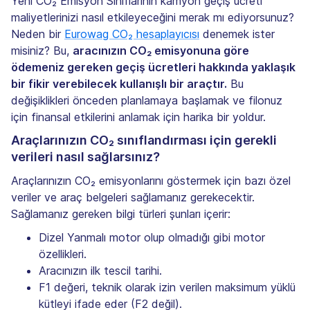
Yeni CO₂ Emisyon Sınıflarının kamyon geçiş ücreti
maliyetlerinizi nasıl etkileyeceğini merak mı ediyorsunuz?
Neden bir
Eurowag CO₂ hesaplayıcısı
denemek ister
misiniz? Bu,
aracınızın CO₂ emisyonuna göre
ödemeniz gereken geçiş ücretleri hakkında yaklaşık
bir fikir verebilecek kullanışlı bir araçtır.
Bu
değişiklikleri önceden planlamaya başlamak ve filonuz
için finansal etkilerini anlamak için harika bir yoldur.
Araçlarınızın CO₂ sınıflandırması için gerekli
verileri nasıl sağlarsınız?
Araçlarınızın CO₂ emisyonlarını göstermek için bazı özel
veriler ve araç belgeleri sağlamanız gerekecektir.
Sağlamanız gereken bilgi türleri şunları içerir:
Dizel Yanmalı motor olup olmadığı gibi motor
özellikleri.
Aracınızın ilk tescil tarihi.
F1 değeri, teknik olarak izin verilen maksimum yüklü
kütleyi ifade eder (F2 değil).