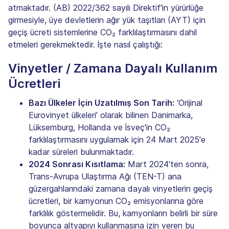
atmaktadır. (AB) 2022/362 sayılı Direktif'in yürürlüğe
girmesiyle, üye devletlerin ağır yük taşıtları (AYT) için
geçiş ücreti sistemlerine CO₂ farklılaştırmasını dahil
etmeleri gerekmektedir. İşte nasıl çalıştığı:
Vinyetler / Zamana Dayalı Kullanım
Ücretleri
Bazı Ülkeler İçin Uzatılmış Son Tarih:
‘Orijinal
Eurovinyet ülkeleri’ olarak bilinen Danimarka,
Lüksemburg, Hollanda ve İsveç'in CO₂
farklılaştırmasını uygulamak için 24 Mart 2025'e
kadar süreleri bulunmaktadır.
2024 Sonrası Kısıtlama:
Mart 2024'ten sonra,
Trans-Avrupa Ulaştırma Ağı (TEN-T) ana
güzergahlarındaki zamana dayalı vinyetlerin geçiş
ücretleri, bir kamyonun CO₂ emisyonlarına göre
farklılık göstermelidir. Bu, kamyonların belirli bir süre
boyunca altyapıyı kullanmasına izin veren bu