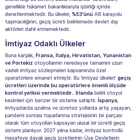
genellikle hükümet bakanlıklarıyla işbirliği içinde
denetlenmektedir. Bu ülkeler,
%53'ünü
AB karayolu
taşımacılığının, geçiş ücreti belirlemede devlet dışı
aktörleri dahil etmemektedir.
İmtiyaz Odaklı Ülkeler
Buna karşılık,
Fransa, İtalya, Hırvatistan, Yunanistan
ve Portekiz
otoyollarının neredeyse tamamını uzun
vadeli imtiyaz sözleşmeleri kapsamında özel
operatörlere emanet etmiştir. Bu 'imtiyaz ülkeleri'
geçiş
ücretleri üzerinde bu operatörlere önemli ölçüde
kontrol yetkisi vermektedir.
.
İrlanda
belirli otoyol
kesimleri için benzer bir sisteme sahiptir.
İspanya
,
imtiyazlarda azalma ve ücretsiz yollarda artış yaşayan,
pandemi sonrası toparlanma stratejisinin bir parçası
olarak tüm otoyolları kapsayan ulusal bir ücretli geçiş
sistemi planlıyor. 2027 yılına kadar, imtiyaz kontrollü
mesafeye dayalı geçiş ücretlerinin Üye Devletlerin