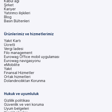
Kabul ağı
Şirket
Kariyer
Yatırımcı ilişkileri
(yeni
Blog
bir
Basın Bültenleri
sekmede)
Ürünlerimiz ve hizmetlerimiz
Yakıt Kartı
Ücretli
Vergi İadesi
Filo management
Eurowag Office mobil uygulaması
Eurowag navigasyonu
eMobilite
Yakıt
Finansal Hizmetler
Ortak hizmetleri
Dolandırıcılıktan Korunma
Hukuk ve uyumluluk
Gizlilik politikası
Güvenlik ve veri koruma
Uyum belgeleri