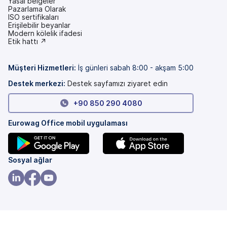
Yasal belgeler
Pazarlama Olarak
ISO sertifikaları
Erişilebilir beyanlar
(yeni
Modern kölelik ifadesi
bir
(yeni
Etik hattı ↗
sekmede)
bir
sekmede)
Müşteri Hizmetleri
:
İş günleri sabah 8:00 - akşam 5:00
Destek merkezi:
Destek sayfamızı ziyaret edin
+90 850 290 4080
Eurowag Office mobil uygulaması
(yeni
(yeni
Sosyal ağlar
bir
bir
sekmede)
sekmede)
(yeni
(yeni
(yeni
bir
bir
bir
sekmede)
sekmede)
sekmede)