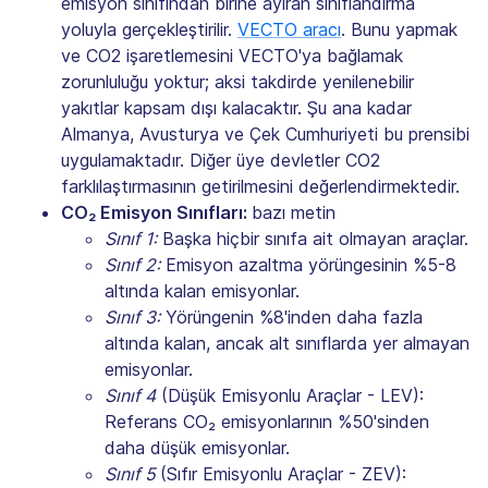
emisyon sınıfından birine ayıran sınıflandırma
yoluyla gerçekleştirilir.
VECTO aracı
. Bunu yapmak
ve CO2 işaretlemesini VECTO'ya bağlamak
zorunluluğu yoktur; aksi takdirde yenilenebilir
yakıtlar kapsam dışı kalacaktır. Şu ana kadar
Almanya, Avusturya ve Çek Cumhuriyeti bu prensibi
uygulamaktadır. Diğer üye devletler CO2
farklılaştırmasının getirilmesini değerlendirmektedir.
CO₂ Emisyon Sınıfları:
bazı metin
Sınıf 1:
Başka hiçbir sınıfa ait olmayan araçlar.
Sınıf 2:
Emisyon azaltma yörüngesinin %5-8
altında kalan emisyonlar.
Sınıf 3:
Yörüngenin %8'inden daha fazla
altında kalan, ancak alt sınıflarda yer almayan
emisyonlar.
Sınıf 4
(Düşük Emisyonlu Araçlar - LEV):
Referans CO₂ emisyonlarının %50'sinden
daha düşük emisyonlar.
Sınıf 5
(Sıfır Emisyonlu Araçlar - ZEV):