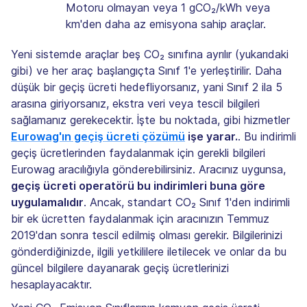
Motoru olmayan veya 1 gCO₂/kWh veya
km'den daha az emisyona sahip araçlar.
Yeni sistemde araçlar beş CO₂ sınıfına ayrılır (yukarıdaki
gibi) ve her araç başlangıçta Sınıf 1'e yerleştirilir. Daha
düşük bir geçiş ücreti hedefliyorsanız, yani Sınıf 2 ila 5
arasına giriyorsanız, ekstra veri veya tescil bilgileri
sağlamanız gerekecektir. İşte bu noktada, gibi hizmetler
Eurowag'ın geçiş ücreti çözümü
işe yarar.
. Bu indirimli
geçiş ücretlerinden faydalanmak için gerekli bilgileri
Eurowag aracılığıyla gönderebilirsiniz. Aracınız uygunsa,
geçiş ücreti operatörü bu indirimleri buna göre
uygulamalıdır
. Ancak, standart CO₂ Sınıf 1'den indirimli
bir ek ücretten faydalanmak için aracınızın Temmuz
2019'dan sonra tescil edilmiş olması gerekir. Bilgilerinizi
gönderdiğinizde, ilgili yetkililere iletilecek ve onlar da bu
güncel bilgilere dayanarak geçiş ücretlerinizi
hesaplayacaktır.