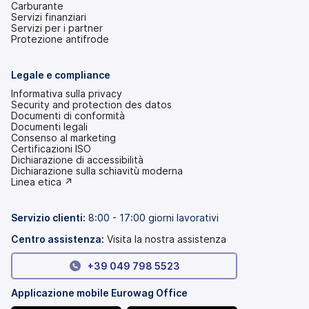
Carburante
Servizi finanziari
Servizi per i partner
Protezione antifrode
Legale e compliance
Informativa sulla privacy
Security and protection des datos
Documenti di conformità
Documenti legali
Consenso al marketing
Certificazioni ISO
Dichiarazione di accessibilità
(si
Dichiarazione sulla schiavitù moderna
apre
(si
Linea etica ↗
in
apre
una
in
nuova
una
Servizio clienti:
8:00 - 17:00 giorni lavorativi
scheda)
nuova
scheda)
Centro assistenza:
Visita la nostra assistenza
+39 049 798 5523
Applicazione mobile Eurowag Office