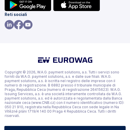
(si
(si
Reti sociali
apre
apre
in
in
(si
(si
(si
una
una
apre
apre
apre
nuova
nuova
in
in
in
scheda)
scheda)
una
una
una
nuova
nuova
nuova
scheda)
scheda)
scheda)
Copyright © 2026, W.A.G. payment solutions, a.s. Tutti i servizi sono
forniti da W.A.G. payment solutions, a.s. e dalle sue filiali. W.A.G.
payment solutions, a.s. è iscritta nel registro delle imprese con il
numero di registrazione. B 6882 presso il tribunale municipale di
Praga, Repubblica Ceca (numero di registrazione 26415623). W.A.G.
Issuing Services, a.s. è una società interamente controllata da W.A.G.
payment solutions, a.s. ed è autorizzata e regolamentata dalla Banca
nazionale ceca (www.CNB.cz) con il numero identificativo (numero ID):
050 21 910, registrata nella Repubblica Ceca con sede legale in Na
Vítězné pláni 1719/4 140 00 Praga 4 Repubblica Ceca. Tutti i diritti
riservati.