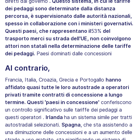
diretti dal governo
. Questo sistema, in cui le tariffe
dei pedaggi sono determinate dalla distanza
percorsa, è supervisionato dalle autorità nazionali,
spesso in collaborazione con i ministeri governativi.
Questi paesi, che rappresentano il
53%
del
trasporto merci su strada dell'UE, non coinvolgono
attori non statali nella determinazione delle tariffe
dei pedaggi.
Paesi dominati dalle concessioni
Al contrario,
Francia, Italia, Croazia, Grecia e Portogallo
hanno
affidato quasi tutte le loro autostrade a operatori
privati tramite contratti di concessione a lungo
termine. Questi 'paesi in concessione'
conferiscono
un controllo significativo sulle tariffe dei pedaggi a
questi operatori
.
Irlanda
ha un sistema simile per tratti
autostradali selezionati.
Spagna
, che sta assistendo a
una diminuzione delle concessioni e a un aumento delle
strade a uso gratuito, sta pianificando un sistema di