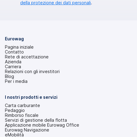
della protezione dei dati personali
.
Eurowag
Pagina iniziale
Contatto
Rete di accettazione
Azienda
Carriera
Relazioni con gli investitori
(si
Blog
apre
Per i media
in
una
nuova
I nostri prodotti e servizi
scheda)
Carta carburante
Pedaggio
Rimborso fiscale
Servizi di gestione della flotta
Applicazione mobile Eurowag Office
Eurowag Navigazione
eMobilità