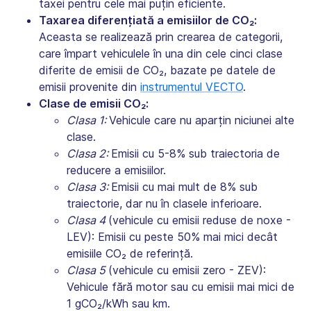
taxei pentru cele mai puțin eficiente.
Taxarea diferențiată a emisiilor de CO₂:
Aceasta se realizează prin crearea de categorii,
care împart vehiculele în una din cele cinci clase
diferite de emisii de CO₂, bazate pe datele de
emisii provenite din
instrumentul VECTO
.
Clase de emisii CO₂:
Clasa 1:
Vehicule care nu aparțin niciunei alte
clase.
Clasa 2:
Emisii cu 5-8% sub traiectoria de
reducere a emisiilor.
Clasa 3:
Emisii cu mai mult de 8% sub
traiectorie, dar nu în clasele inferioare.
Clasa 4
(vehicule cu emisii reduse de noxe -
LEV): Emisii cu peste 50% mai mici decât
emisiile CO₂ de referință.
Clasa 5
(vehicule cu emisii zero - ZEV):
Vehicule fără motor sau cu emisii mai mici de
1 gCO₂/kWh sau km.