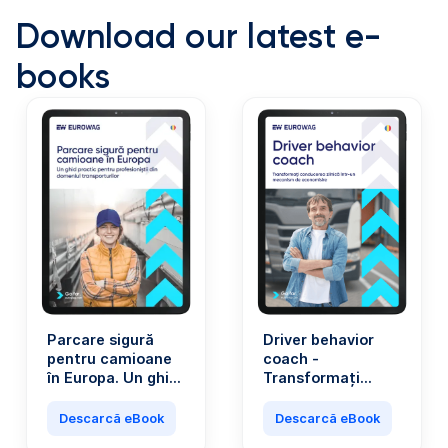
Download our latest e-
books
Parcare sigură
Driver behavior
pentru camioane
coach -
în Europa. Un ghid
Transformați
practic pentru
conducerea zilnică
profesioniștii din
într-un mecanism
Descarcă eBook
Descarcă eBook
domeniul
de economisire