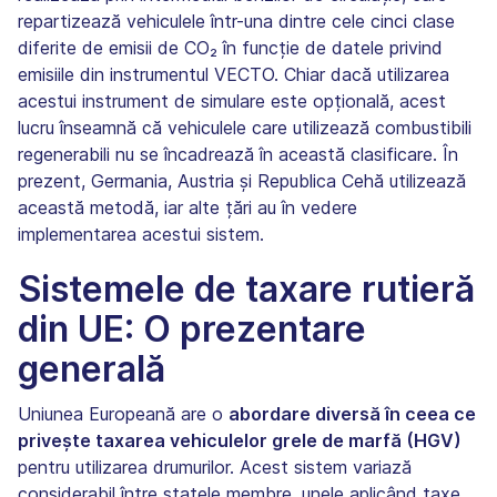
repartizează vehiculele într-una dintre cele cinci clase
diferite de emisii de CO₂ în funcție de datele privind
emisiile din instrumentul VECTO. Chiar dacă utilizarea
acestui instrument de simulare este opțională, acest
lucru înseamnă că vehiculele care utilizează combustibili
regenerabili nu se încadrează în această clasificare. În
prezent, Germania, Austria și Republica Cehă utilizează
această metodă, iar alte țări au în vedere
implementarea acestui sistem.
Sistemele de taxare rutieră
din UE: O prezentare
generală
Uniunea Europeană are o
abordare diversă în ceea ce
privește taxarea vehiculelor grele de marfă (HGV)
pentru utilizarea drumurilor. Acest sistem variază
considerabil între statele membre, unele aplicând taxe