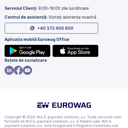
o
într-
filă
o
Serviciul Clienți:
8:00–18:00 zile lucrătoare
nouă)
filă
nouă)
Centrul de asistență:
Vizitați asistența noastră
+40 372 400 900
Aplicația mobilă Eurowag Office
(se
(se
Rețele de socializare
deschide
deschide
într-
într-
(se
(se
(se
o
o
deschide
deschide
deschide
filă
filă
într-
într-
într-
nouă)
nouă)
o
o
o
filă
filă
filă
nouă)
nouă)
nouă)
Copyright © 2026, W.A.G. payment solutions, a.s. Toate serviciile sunt
furnizate de W.A.G. payment solutions, a.s. și filialele sale. W.A.G.
payment solutions, a.s. este înregistrată în Registrul Comerțului sub