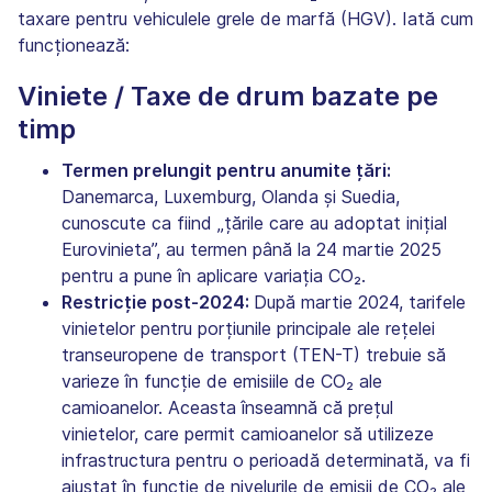
taxare pentru vehiculele grele de marfă (HGV). Iată cum
funcționează:
Viniete / Taxe de drum bazate pe
timp
Termen prelungit pentru anumite țări:
Danemarca, Luxemburg, Olanda și Suedia,
cunoscute ca fiind „țările care au adoptat inițial
Eurovinieta”, au termen până la 24 martie 2025
pentru a pune în aplicare variația CO₂.
Restricție post-2024:
După martie 2024, tarifele
vinietelor pentru porțiunile principale ale rețelei
transeuropene de transport (TEN-T) trebuie să
varieze în funcție de emisiile de CO₂ ale
camioanelor. Aceasta înseamnă că prețul
vinietelor, care permit camioanelor să utilizeze
infrastructura pentru o perioadă determinată, va fi
ajustat în funcție de nivelurile de emisii de CO₂ ale