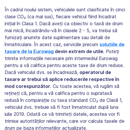
În cadrul noului sistem, vehiculele sunt clasificate în cinci
clase CO₂ (ca mai sus), fiecare vehicul fiind încadrat
inițial în Clasa 1. Dacă aveți ca obiectiv o taxă de drum
mai mică, încadrându-vă în clasele 2 - 5, va trebui să
furnizați anumite date suplimentare sau detalii de
înmatriculare. În acest caz, serviciile precum
soluțiile de
taxare de la Eurowag
devin extrem de utile
. Puteți
trimite informațiile necesare prin intermediul Eurowag
pentru a vă califica pentru aceste taxe de drum reduse.
Dacă vehiculul dvs. se încadrează,
operatorul de
taxare ar trebui să aplice reducerile respective în
mod corespunzător
. Cu toate acestea, vă rugăm să
rețineți că, pentru a vă califica pentru o suprataxă
redusă în comparație cu taxa standard CO₂ de Clasă 1,
vehiculul dvs. trebuie să fi fost înmatriculat după luna
iulie 2019. Odată ce vă trimiteți datele, acestea vor fi
trimise autorităților relevante, care vor calcula taxele de
drum pe baza informațiilor actualizate.