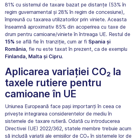
81% cu sistemul de taxare bazat pe distanțe (53% în
regim guvernamental și 28% în regim de concesiune),
împreună cu taxarea utilizatorilor prin viniete. Aceasta
înseamnă aproximativ 85% din acoperirea cu taxe de
drum pentru camioane/viniete în întreaga UE. Restul de
15%
se află fie în tranziție, cum ar fi
Spania și
România
, fie nu este taxat în prezent, ca de exemplu
Finlanda, Malta și Cipru
.
Aplicarea variației CO₂ la
taxele rutiere pentru
camioane în UE
Uniunea Europeană face pași importanți în ceea ce
privește integrarea considerentelor de mediu în
sistemele de taxare rutieră. Odată cu introducerea
Directivei (UE) 2022/362, statele membre trebuie acum
să includă variații ale emisiilor de CO₂ în sistemele lor de