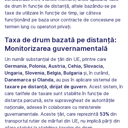
de drum în funcție de distanță, altele bazându-se pe
taxe de utilizare în funcție de timp, iar câteva
funcționând pe baza unor contracte de concesiune pe
termen lung cu operatori privați.
Taxa de drum bazată pe distanță:
Monitorizarea guvernamentală
Un număr substanțial de țări din UE, printre care
Germania, Polonia, Austria, Cehia, Slovacia,
Ungaria, Slovenia, Belgia, Bulgaria
și, în curând,
Danemarca și Olanda,
au pus în aplicare sistemul de
taxare pe distanță, dirijat de guvern
. Acest sistem, în
care tarifele de taxare sunt stabilite în funcție de
distanța parcursă, este supravegheat de autoritățile
naționale, adesea în colaborare cu ministerele
guvernamentale. Aceste țări, care reprezintă
53%
din
transportul rutier de mărfuri din UE, nu implică părți din
afara statului la stabilirea taxelor de drum.