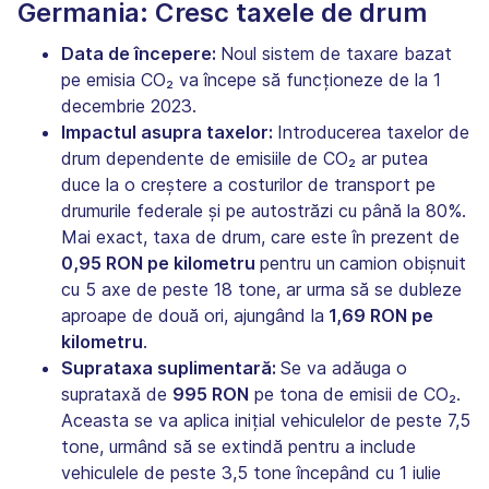
Germania: Cresc taxele de drum
Data de începere:
Noul sistem de taxare bazat
pe emisia CO₂ va începe să funcționeze de la 1
decembrie 2023.
Impactul asupra taxelor:
Introducerea taxelor de
drum dependente de emisiile de CO₂ ar putea
duce la o creștere a costurilor de transport pe
drumurile federale și pe autostrăzi cu până la 80%.
Mai exact, taxa de drum, care este în prezent de
0,95 RON pe kilometru
pentru un
camion obișnuit
cu 5 axe de peste 18 tone, ar urma să se dubleze
aproape de două ori, ajungând la
1,69 RON pe
kilometru
.
Suprataxa suplimentară:
Se va adăuga o
suprataxă de
995 RON
pe tona de emisii de CO₂.
Aceasta se va aplica inițial vehiculelor de peste 7,5
tone, urmând să se extindă pentru a include
vehiculele de peste 3,5 tone începând cu 1 iulie