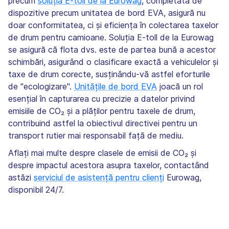
precum
soluția E-toll de la Eurowag
, completată de
dispozitive precum unitatea de bord EVA, asigură nu
doar conformitatea, ci și eficiența în colectarea taxelor
de drum pentru camioane. Soluția E-toll de la Eurowag
se asigură că flota dvs. este de partea bună a acestor
schimbări, asigurând o clasificare exactă a vehiculelor și
taxe de drum corecte, susținându-vă astfel eforturile
de "ecologizare".
Unitățile de bord EVA
joacă un rol
esențial în capturarea cu precizie a datelor privind
emisiile de CO₂ și a plăților pentru taxele de drum,
contribuind astfel la obiectivul directivei pentru un
transport rutier mai responsabil față de mediu.
Aflați mai multe despre clasele de emisii de CO₂ și
despre impactul acestora asupra taxelor, contactând
astăzi
serviciul de asistență pentru clienți
Eurowag,
disponibil 24/7.