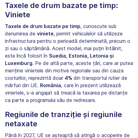
Taxele de drum bazate pe timp:
Viniete
Taxele de drum bazate pe timp
, cunoscute sub
denumirea de
viniete
, permit vehiculelor să utilizeze
infrastructura pentru o perioadă determinată, precum o
zi sau o săptămână. Acest model, mai puțin întâlnit,
este încă folosit în
Suedia, Estonia, Letonia și
Luxemburg
. Pe de altă parte, aceste țări, care ar putea
menține vinietele din motive regionale sau din cauza
costurilor, reprezintă doar
4%
din transportul rutier de
mărfuri din UE.
România
, care în prezent utilizează
vinietele, s-a angajat să treacă la taxarea pe distanțe
ca parte a programului său de redresare.
Regiunile de tranziție și regiunile
netaxate
Până în 2027, UE se așteaptă să atingă o acoperire de