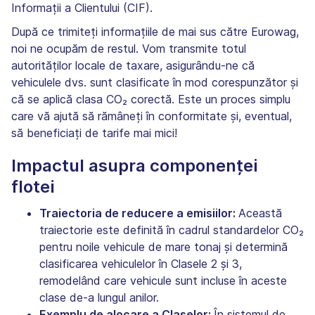
Informații a Clientului (CIF).
După ce trimiteți informațiile de mai sus către Eurowag,
noi ne ocupăm de restul. Vom transmite totul
autorităților locale de taxare, asigurându-ne că
vehiculele dvs. sunt clasificate în mod corespunzător și
că se aplică clasa CO₂ corectă. Este un proces simplu
care vă ajută să rămâneți în conformitate și, eventual,
să beneficiați de tarife mai mici!
Impactul asupra componenței
flotei
Traiectoria de reducere a emisiilor:
Această
traiectorie este definită în cadrul standardelor CO₂
pentru noile vehicule de mare tonaj și determină
clasificarea vehiculelor în Clasele 2 și 3,
remodelând care vehicule sunt incluse în aceste
clase de-a lungul anilor.
Exemplu de alocare a Claselor:
În sistemul de