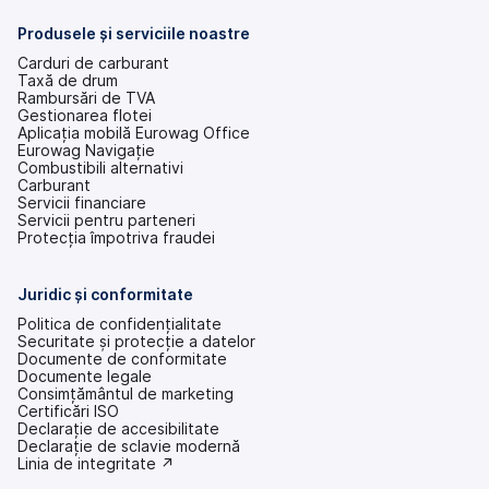
o
filă
Produsele și serviciile noastre
nouă)
Carduri de carburant
Taxă de drum
Rambursări de TVA
Gestionarea flotei
Aplicația mobilă Eurowag Office
Eurowag Navigație
Combustibili alternativi
Carburant
Servicii financiare
Servicii pentru parteneri
Protecția împotriva fraudei
Juridic și conformitate
Politica de confidențialitate
Securitate și protecție a datelor
Documente de conformitate
Documente legale
Consimțământul de marketing
Certificări ISO
Declarație de accesibilitate
(se
Declarație de sclavie modernă
deschide
(se
Linia de integritate ↗
într-
deschide