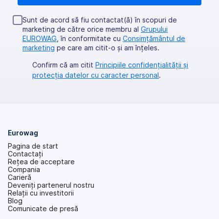
Sunt de acord să fiu contactat(ă) în scopuri de
marketing de către orice membru al
Grupului
EUROWAG
, în conformitate cu
Consimțământul de
marketing
pe care am citit-o şi am înţeles.
Confirm că am citit
Principiile confidențialității și
protecția datelor cu caracter personal
.
Eurowag
Pagina de start
Contactați
Rețea de acceptare
Compania
Carieră
Deveniți partenerul nostru
Relații cu investitorii
(se
Blog
deschide
Comunicate de presă
într-