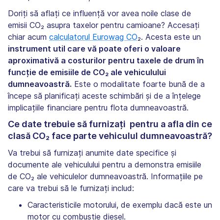
Doriți să aflați ce influență vor avea noile clase de
emisii CO₂ asupra taxelor pentru camioane? Accesați
chiar acum
calculatorul Eurowag CO
₂. Acesta este un
instrument util care vă poate oferi o valoare
aproximativă a costurilor pentru taxele de drum în
funcție de emisiile de CO₂ ale vehiculului
dumneavoastră.
Este o modalitate foarte bună de a
începe să planificați aceste schimbări și de a înțelege
implicațiile financiare pentru flota dumneavoastră.
Ce date trebuie să furnizați pentru a afla din ce
clasă CO₂ face parte vehiculul dumneavoastră?
Va trebui să furnizați anumite date specifice și
documente ale vehiculului pentru a demonstra emisiile
de CO₂ ale vehiculelor dumneavoastră. Informațiile pe
care va trebui să le furnizați includ:
Caracteristicile motorului, de exemplu dacă este un
motor cu combustie diesel.