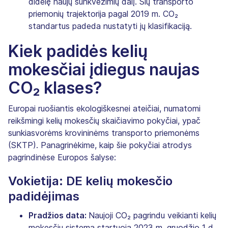
didelę naujų sunkvežimių dalį. Šių transporto
priemonių trajektorija pagal 2019 m. CO₂
standartus padeda nustatyti jų klasifikaciją.
Kiek padidės kelių
mokesčiai įdiegus naujas
CO₂ klases?
Europai ruošiantis ekologiškesnei ateičiai, numatomi
reikšmingi kelių mokesčių skaičiavimo pokyčiai, ypač
sunkiasvorėms krovininėms transporto priemonėms
(SKTP). Panagrinėkime, kaip šie pokyčiai atrodys
pagrindinėse Europos šalyse:
Vokietija: DE kelių mokesčio
padidėjimas
Pradžios data:
Naujoji CO₂ pagrindu veikianti kelių
mokesčių sistema startuoja 2023 m. gruodžio 1 d.