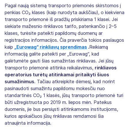
Pagal naują sistemą transporto priemonės skirstomos į
penkias CO₂ klases (kaip nurodyta aukščiau), o kiekviena
transporto priemonė iš pradžių priskiriama 1 klasei. Jei
siekiate mažesnio rinkliavos tarifo, patenkančio į 2–5
klases, turėsite pateikti papildomų duomenų ar
registracijos informacijos. Čia praverčia tokios paslaugos
kaip
„Eurowag“ rinkliavų sprendimas
.
Reikiamą
informaciją galite pateikti per „Eurowag“, kad
galėtumėte gauti šias sumažintas rinkliavas. Jei jūsų
transporto priemonė atitinka reikalavimus,
rinkliavos
operatorius turėtų atitinkamai pritaikyti šiuos
sumažinimus
. Tačiau atkreipkite dėmesį, kad norint
pasinaudoti sumažintu papildomu mokesčiu nuo
standartinės CO₂ 1 klasės, jūsų transporto priemonė turi
būti užregistruota po 2019 m. liepos mėn. Pateikus
duomenis, jie bus persiųsti atitinkamoms institucijoms,
kurios apskaičiuos jūsų rinkliavas remdamosi šia
atnaujinta informacija.