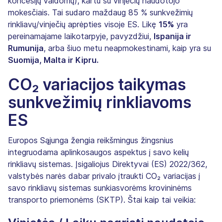
koncesijų valdomų), kartu su vinječių naudotojo
mokesčiais. Tai sudaro maždaug 85 % sunkvežimių
rinkliavų/vinječių aprėpties visoje ES. Likę
15%
yra
pereinamajame laikotarpyje, pavyzdžiui,
Ispanija ir
Rumunija
, arba šiuo metu neapmokestinami, kaip yra su
Suomija, Malta ir Kipru.
CO₂ variacijos taikymas
sunkvežimių rinkliavoms
ES
Europos Sąjunga žengia reikšmingus žingsnius
integruodama aplinkosaugos aspektus į savo kelių
rinkliavų sistemas. Įsigaliojus Direktyvai (ES) 2022/362,
valstybės narės dabar privalo įtraukti CO₂ variacijas į
savo rinkliavų sistemas sunkiasvorėms krovininėms
transporto priemonėms (SKTP). Štai kaip tai veikia: