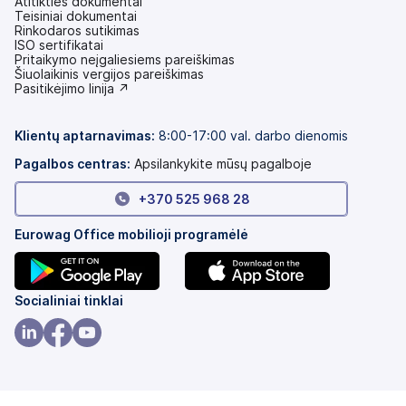
Atitikties dokumentai
Teisiniai dokumentai
Rinkodaros sutikimas
ISO sertifikatai
Pritaikymo neįgaliesiems pareiškimas
(atsidaro
Šiuolaikinis vergijos pareiškimas
naujame
(atsidaro
Pasitikėjimo linija ↗
skirtuke)
naujame
skirtuke)
Klientų aptarnavimas:
8:00-17:00 val. darbo dienomis
Pagalbos centras:
Apsilankykite mūsų pagalboje
+370 525 968 28
Eurowag Office mobilioji programėlė
(atsidaro
(atsidaro
Socialiniai tinklai
naujame
naujame
skirtuke)
skirtuke)
(atsidaro
(atsidaro
(atsidaro
naujame
naujame
naujame
skirtuke)
skirtuke)
skirtuke)