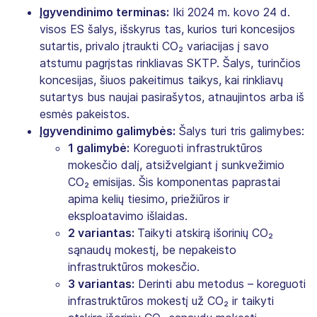
Įgyvendinimo terminas:
Iki 2024 m. kovo 24 d.
visos ES šalys, išskyrus tas, kurios turi koncesijos
sutartis, privalo įtraukti CO₂ variacijas į savo
atstumu pagrįstas rinkliavas SKTP. Šalys, turinčios
koncesijas, šiuos pakeitimus taikys, kai rinkliavų
sutartys bus naujai pasirašytos, atnaujintos arba iš
esmės pakeistos.
Įgyvendinimo galimybės:
Šalys turi tris galimybes:
1 galimybė:
Koreguoti infrastruktūros
mokesčio dalį, atsižvelgiant į sunkvežimio
CO₂ emisijas. Šis komponentas paprastai
apima kelių tiesimo, priežiūros ir
eksploatavimo išlaidas.
2 variantas:
Taikyti atskirą išorinių CO₂
sąnaudų mokestį, be nepakeisto
infrastruktūros mokesčio.
3 variantas:
Derinti abu metodus – koreguoti
infrastruktūros mokestį už CO₂ ir taikyti