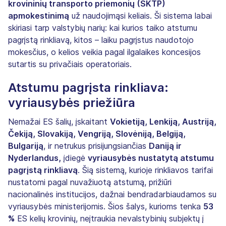
krovininių transporto priemonių (SKTP)
apmokestinimą
už naudojimąsi keliais. Ši sistema labai
skiriasi tarp valstybių narių: kai kurios taiko atstumu
pagrįstą rinkliavą, kitos – laiku pagrįstus naudotojo
mokesčius, o kelios veikia pagal ilgalaikes koncesijos
sutartis su privačiais operatoriais.
Atstumu pagrįsta rinkliava:
vyriausybės priežiūra
Nemažai ES šalių, įskaitant
Vokietiją, Lenkiją, Austriją,
Čekiją, Slovakiją, Vengriją, Slovėniją, Belgiją,
Bulgariją
, ir netrukus prisijungsiančias
Daniją ir
Nyderlandus,
įdiegė
vyriausybės nustatytą atstumu
pagrįstą rinkliavą
. Šią sistemą, kurioje rinkliavos tarifai
nustatomi pagal nuvažiuotą atstumą, prižiūri
nacionalinės institucijos, dažnai bendradarbiaudamos su
vyriausybės ministerijomis. Šios šalys, kurioms tenka
53
%
ES kelių krovinių, neįtraukia nevalstybinių subjektų į