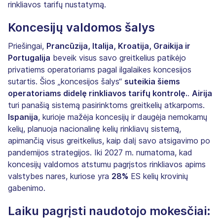
rinkliavos tarifų nustatymą.
Koncesijų valdomos šalys
Priešingai,
Prancūzija, Italija, Kroatija, Graikija ir
Portugalija
beveik visus savo greitkelius patikėjo
privatiems operatoriams pagal ilgalaikes koncesijos
sutartis. Šios „koncesijos šalys“
suteikia šiems
operatoriams didelę rinkliavos tarifų kontrolę.
.
Airija
turi panašią sistemą pasirinktoms greitkelių atkarpoms.
Ispanija
, kurioje mažėja koncesijų ir daugėja nemokamų
kelių, planuoja nacionalinę kelių rinkliavų sistemą,
apimančią visus greitkelius, kaip dalį savo atsigavimo po
pandemijos strategijos. Iki 2027 m. numatoma, kad
koncesijų valdomos atstumu pagrįstos rinkliavos apims
valstybes nares, kuriose yra
28%
ES kelių krovinių
gabenimo.
Laiku pagrįsti naudotojo mokesčiai: