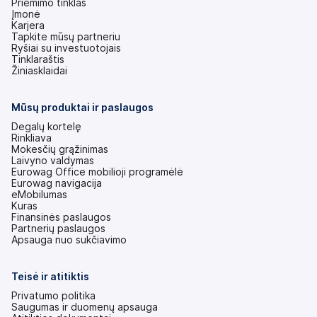
Priėmimo tinklas
Įmonė
Karjera
Tapkite mūsų partneriu
Ryšiai su investuotojais
(atsidaro
Tinklaraštis
naujame
Žiniasklaidai
skirtuke)
Mūsų produktai ir paslaugos
Degalų kortelę
Rinkliava
Mokesčių grąžinimas
Laivyno valdymas
Eurowag Office mobilioji programėlė
Eurowag navigacija
eMobilumas
Kuras
Finansinės paslaugos
Partnerių paslaugos
Apsauga nuo sukčiavimo
Teisė ir atitiktis
Privatumo politika
Saugumas ir duomenų apsauga