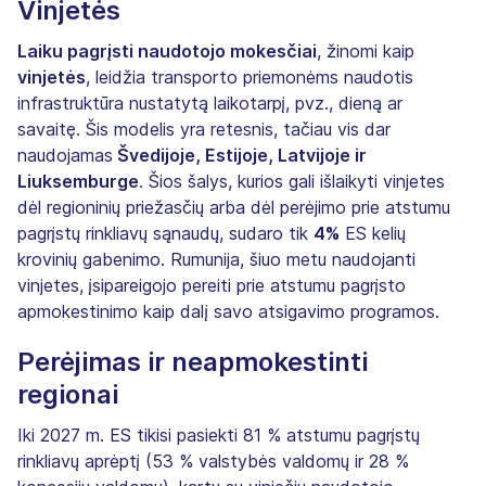
Vinjetės
Laiku pagrįsti naudotojo mokesčiai
, žinomi kaip
vinjetės
, leidžia transporto priemonėms naudotis
infrastruktūra nustatytą laikotarpį, pvz., dieną ar
savaitę. Šis modelis yra retesnis, tačiau vis dar
naudojamas
Švedijoje, Estijoje, Latvijoje ir
Liuksemburge
. Šios šalys, kurios gali išlaikyti vinjetes
dėl regioninių priežasčių arba dėl perėjimo prie atstumu
pagrįstų rinkliavų sąnaudų, sudaro tik
4%
ES kelių
krovinių gabenimo. Rumunija, šiuo metu naudojanti
vinjetes, įsipareigojo pereiti prie atstumu pagrįsto
apmokestinimo kaip dalį savo atsigavimo programos.
Perėjimas ir neapmokestinti
regionai
Iki 2027 m. ES tikisi pasiekti 81 % atstumu pagrįstų
rinkliavų aprėptį (53 % valstybės valdomų ir 28 %