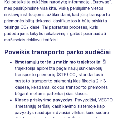
Kai pateiksite aukščiau nurodytą informaciją „Eurowag“,
mes pasirūpinsime visa kita. Viską persiųsime vietos
rinkliavų institucijoms, užtikrindami, kad jūsų transporto
priemonės būtų tinkamai klasifikuotos ir būtų priskirta
teisinga CO₂ klasė. Tai paprastas procesas, kuris
padeda jums laikytis reikalavimų ir galbūt pasinaudoti
mažesniais rinkliavų tarifais!
Poveikis transporto parko sudėčiai
Išmetamųjų teršalų mažinimo trajektorija:
Ši
trajektorija apibrėžta pagal naujų sunkiasvorių
transporto priemonių (STP) CO₂ standartus ir
nustato transporto priemonių klasifikaciją 2 ir 3
klasėse, keisdama, kokios transporto priemonės
bėgant metams patenka į šias klases.
Klasės priskyrimo pavyzdys:
Pavyzdžiui, VECTO
išmetamųjų teršalų klasifikavimo sistemoje kaip
pavyzdys naudojami dviašiai vilkikai, kurie sudaro