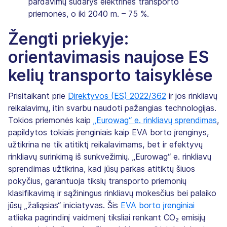
pardavimų sudarys elektrinės transporto
priemonės, o iki 2040 m. – 75 %.
Žengti priekyje:
orientavimasis naujose ES
kelių transporto taisyklėse
Prisitaikant prie
Direktyvos (ES) 2022/362
ir jos rinkliavų
reikalavimų, itin svarbu naudoti pažangias technologijas.
Tokios priemonės kaip
„Eurowag“ e. rinkliavų sprendimas
,
papildytos tokiais įrenginiais kaip EVA borto įrenginys,
užtikrina ne tik atitiktį reikalavimams, bet ir efektyvų
rinkliavų surinkimą iš sunkvežimių. „Eurowag“ e. rinkliavų
sprendimas užtikrina, kad jūsų parkas atitiktų šiuos
pokyčius, garantuoja tikslų transporto priemonių
klasifikavimą ir sąžiningus rinkliavų mokesčius bei palaiko
jūsų „žaliąsias“ iniciatyvas. Šis
EVA borto įrenginiai
atlieka pagrindinį vaidmenį tiksliai renkant CO₂ emisijų