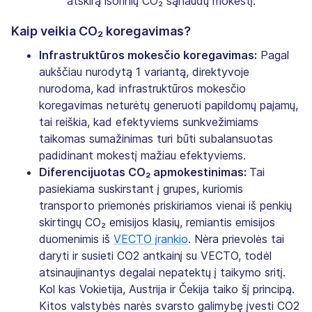
atskirą išorinių CO₂ sąnaudų mokestį.
Kaip veikia CO₂ koregavimas?
Infrastruktūros mokesčio koregavimas:
Pagal
aukščiau nurodytą 1 variantą, direktyvoje
nurodoma, kad infrastruktūros mokesčio
koregavimas neturėtų generuoti papildomų pajamų,
tai reiškia, kad efektyviems sunkvežimiams
taikomas sumažinimas turi būti subalansuotas
padidinant mokestį mažiau efektyviems.
Diferencijuotas CO₂ apmokestinimas:
Tai
pasiekiama suskirstant į grupes, kuriomis
transporto priemonės priskiriamos vienai iš penkių
skirtingų CO₂ emisijos klasių, remiantis emisijos
duomenimis iš
VECTO įrankio
. Nėra prievolės tai
daryti ir susieti CO2 antkainį su VECTO, todėl
atsinaujinantys degalai nepatektų į taikymo sritį.
Kol kas Vokietija, Austrija ir Čekija taiko šį principą.
Kitos valstybės narės svarsto galimybę įvesti CO2