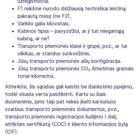
užregistruota.
F1 reikšmė nurodo didžiausią techniškai leistiną
pakrautą masę (ne F2).
Variklio galia kilovatais.
Kabinos tipas – pavyzdžiui, ar ji turi miegamąją
kabiną, ar ne?
Transporto priemonės klasė ir grupė, pvz., ar tai
vilkikas, ar standus sunkvežimis.
Jūsų transporto priemonės ašių konfigūracija.
Jūsų transporto priemonės CO₂ išmetimas gramais
tonai-kilometrui.
Atminkite, šis sąrašas gali keistis be išankstinio įspėjimo,
todėl visada verta pasitikrinti. Kartu su šiais
duomenimis, jums taip pat reikės įkelti kai kuriuos
svarbius transporto priemonės dokumentus, pvz.,
transporto priemonės registracijos liudijimo I dalį,
atitikties sertifikatą (COC) ir kliento informacijos bylą
(CIF).