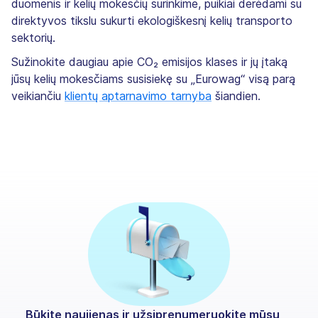
duomenis ir kelių mokesčių surinkime, puikiai derėdami su
direktyvos tikslu sukurti ekologiškesnį kelių transporto
sektorių.
Sužinokite daugiau apie CO₂ emisijos klases ir jų įtaką
jūsų kelių mokesčiams susisiekę su „Eurowag“ visą parą
veikiančiu
klientų aptarnavimo tarnyba
šiandien.
Būkite naujienas ir užsiprenumeruokite mūsų