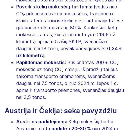
Poveikis kelių mokesčių tarifams:
Įvedus nuo
CO₂ priklausomus kelių mokesčius, transporto
išlaidos federaliniuose keliuose ir automagistralėse
gali padidėti iki maždaug 80 %. Konkrečiai, kelių
mokesčio tarifas, kuris šiuo metu yra 0,19 € už
kilometrą tipiniam 5 ašių SKTP, sveriančiam
daugiau nei 18 tonų, beveik padvigubės iki
0,34 €
už kilometrą
.
Papildomas mokestis:
Bus pridėtas 200 € CO₂
mokestis už toną CO₂ emisijų. Iš pradžių tai bus
taikoma transporto priemonėms, sveriančioms
daugiau nei 7,5 tonos, o nuo 2024 m. liepos 1 d.
apims ir transporto priemones, sveriančias daugiau
nei 3,5 tonos.
Austrija ir Čekija: seka pavyzdžiu
Austrijos padidėjimas:
Kelių mokesčių tarifai
Austrijoje turėtų
padidėti 20–30 %
nuo 2024 m.