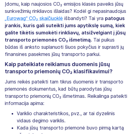
Įdomu, kaip naujosios CO₂ emisijos klasės paveiks jūsų
sunkvežimių rinkliavos išlaidas? Kodėl gi nepasinaudojus
„Eurowag“ CO₂ skaičiuoklė
išbandyti? Tai yra
patogus
įrankis, kuris gali suteikti jums apytikslę sumą, kiek
galite tikėtis sumokėti rinkliavų, atsižvelgiant į jūsų
transporto priemonės CO₂ išmetimą.
Tai puikus
būdas iš anksto suplanuoti šiuos pokyčius ir suprasti jų
finansines pasekmes jūsų transporto parkui.
Kaip pateikiate reikiamus duomenis jūsų
transporto priemonių CO₂ klasifikavimui?
Jums reikės pateikti tam tikrus duomenis ir transporto
priemonės dokumentus, kad būtų parodytas jūsų
transporto priemonių CO₂ išmetimas. Reikalinga pateikti
informacija apima:
Variklio charakteristikos, pvz., ar tai dyzelinis
vidaus degimo variklis.
Kada jūsų transporto priemonė buvo pirmą kartą