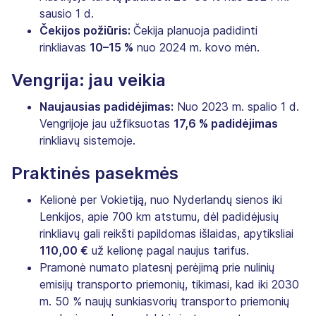
sausio 1 d.
Čekijos požiūris:
Čekija planuoja padidinti
rinkliavas
10–15 %
nuo 2024 m. kovo mėn.
Vengrija: jau veikia
Naujausias padidėjimas:
Nuo 2023 m. spalio 1 d.
Vengrijoje jau užfiksuotas
17,6 % padidėjimas
rinkliavų sistemoje.
Praktinės pasekmės
Kelionė per Vokietiją, nuo Nyderlandų sienos iki
Lenkijos, apie 700 km atstumu, dėl padidėjusių
rinkliavų gali reikšti papildomas išlaidas, apytiksliai
110,00 €
už kelionę pagal naujus tarifus.
Pramonė numato platesnį perėjimą prie nulinių
emisijų transporto priemonių, tikimasi, kad iki 2030
m. 50 % naujų sunkiasvorių transporto priemonių