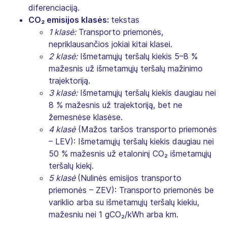
diferenciaciją.
CO₂ emisijos klasės:
tekstas
1 klasė:
Transporto priemonės,
nepriklausančios jokiai kitai klasei.
2 klasė:
Išmetamųjų teršalų kiekis 5–8 %
mažesnis už išmetamųjų teršalų mažinimo
trajektoriją.
3 klasė:
Išmetamųjų teršalų kiekis daugiau nei
8 % mažesnis už trajektoriją, bet ne
žemesnėse klasėse.
4 klasė
(Mažos taršos transporto priemonės
– LEV): Išmetamųjų teršalų kiekis daugiau nei
50 % mažesnis už etaloninį CO₂ išmetamųjų
teršalų kiekį.
5 klasė
(Nulinės emisijos transporto
priemonės – ZEV): Transporto priemonės be
variklio arba su išmetamųjų teršalų kiekiu,
mažesniu nei 1 gCO₂/kWh arba km.