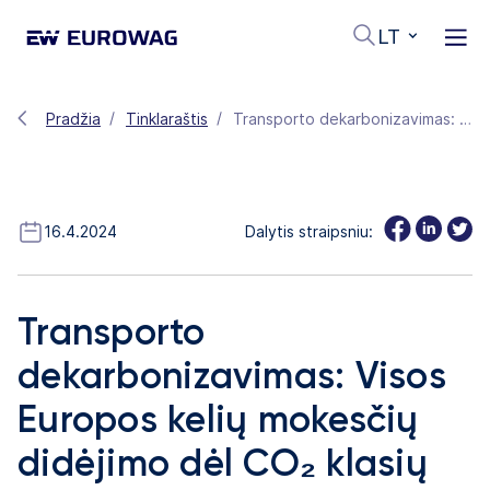
LT
Pradžia
Tinklaraštis
Transporto dekarbonizavimas: Visos Europos kelių mokesčių didėjimo dėl CO₂ klasių poveikis
16.4.2024
Dalytis straipsniu:
Transporto
dekarbonizavimas: Visos
Europos kelių mokesčių
didėjimo dėl CO₂ klasių