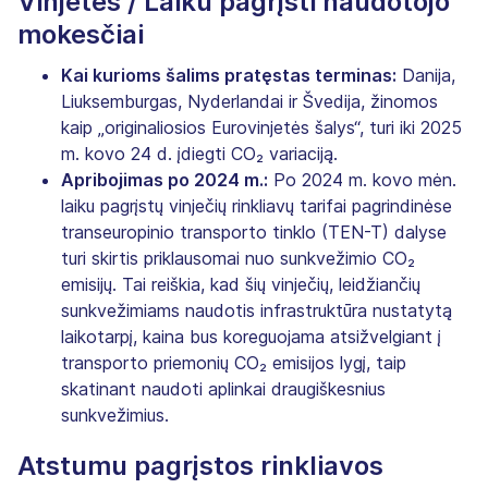
Vinjetės / Laiku pagrįsti naudotojo
mokesčiai
Kai kurioms šalims pratęstas terminas:
Danija,
Liuksemburgas, Nyderlandai ir Švedija, žinomos
kaip „originaliosios Eurovinjetės šalys“, turi iki 2025
m. kovo 24 d. įdiegti CO₂ variaciją.
Apribojimas po 2024 m.:
Po 2024 m. kovo mėn.
laiku pagrįstų vinječių rinkliavų tarifai pagrindinėse
transeuropinio transporto tinklo (TEN-T) dalyse
turi skirtis priklausomai nuo sunkvežimio CO₂
emisijų. Tai reiškia, kad šių vinječių, leidžiančių
sunkvežimiams naudotis infrastruktūra nustatytą
laikotarpį, kaina bus koreguojama atsižvelgiant į
transporto priemonių CO₂ emisijos lygį, taip
skatinant naudoti aplinkai draugiškesnius
sunkvežimius.
Atstumu pagrįstos rinkliavos