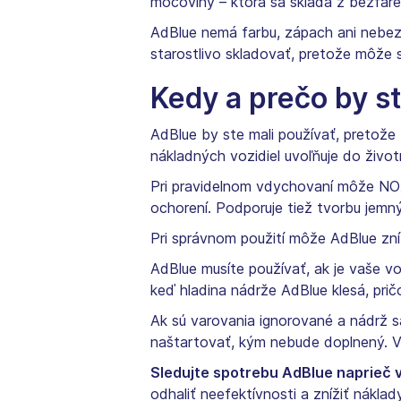
močoviny – ktorá sa skladá z bezfar
AdBlue nemá farbu, zápach ani nebez
starostlivo skladovať, pretože môže s
Kedy a prečo by s
AdBlue by ste mali používať, pretože
nákladných vozidiel uvoľňuje do živo
Pri pravidelnom vdychovaní môže NOx
ochorení. Podporuje tiež tvorbu jemnýc
Pri správnom použití môže AdBlue zní
AdBlue musíte používať, ak je vaše 
keď hladina nádrže AdBlue klesá, pri
Ak sú varovania ignorované a nádrž 
naštartovať, kým nebude doplnený. Vž
Sledujte spotrebu AdBlue naprieč v
odhaliť neefektívnosti a znížiť náklady