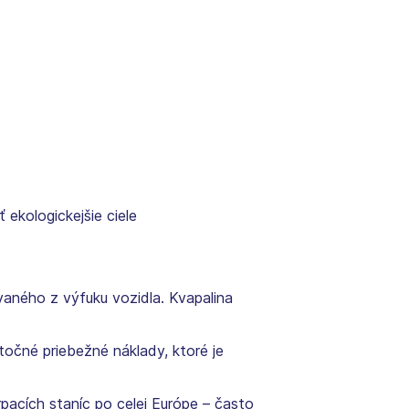
ekologickejšie ciele
aného z výfuku vozidla. Kvapalina
točné priebežné náklady, ktoré je
pacích staníc po celej Európe – často