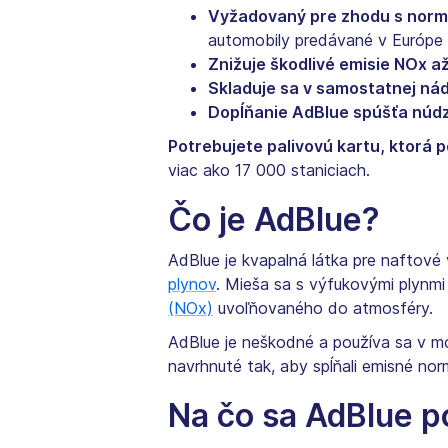
Vyžadovaný pre zhodu s norma
automobily predávané v Európe
Znižuje škodlivé emisie NOx a
Skladuje sa v samostatnej nád
Dopĺňanie AdBlue spúšťa núd
Potrebujete palivovú kartu, ktorá 
viac ako 17 000 staniciach.
Čo je AdBlue?
AdBlue je kvapalná látka pre naftov
plynov
. Mieša sa s výfukovými plynm
(NOx)
uvoľňovaného do atmosféry.
AdBlue je neškodné a používa sa v 
navrhnuté tak, aby spĺňali emisné nor
Na čo sa AdBlue p