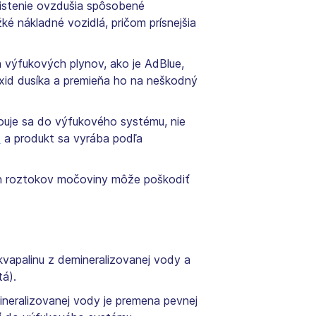
ečistenie ovzdušia spôsobené
é nákladné vozidlá, pričom prísnejšia
h výfukových plynov, ako je AdBlue,
xid dusíka a premieňa ho na neškodný
kouje sa do výfukového systému, nie
)
a produkt sa vyrába podľa
ch roztokov močoviny môže poškodiť
kvapalinu z demineralizovanej vody a
tá).
neralizovanej vody je premena pevnej