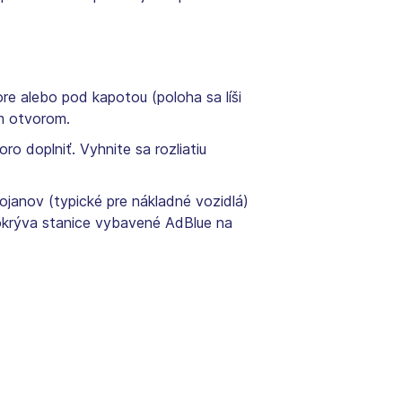
re alebo pod kapotou (poloha sa líši
m otvorom.
ro doplniť. Vyhnite sa rozliatiu
ojanov (typické pre nákladné vozidlá)
krýva stanice vybavené AdBlue na