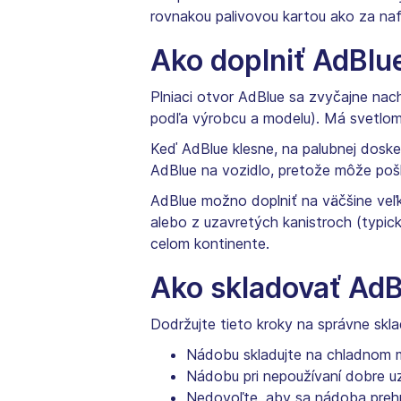
rovnakou palivovou kartou ako za naf
Ako doplniť AdBlu
Plniaci otvor AdBlue sa zvyčajne nac
podľa výrobcu a modelu). Má svetlo
Keď AdBlue klesne, na palubnej doske s
AdBlue na vozidlo, pretože môže pošk
AdBlue možno doplniť na väčšine veľk
alebo z uzavretých kanistroch (typi
celom kontinente.
Ako skladovať Ad
Dodržujte tieto kroky na správne skl
Nádobu skladujte na chladnom 
Nádobu pri nepoužívaní dobre uz
Nedovoľte, aby sa nádoba prehr