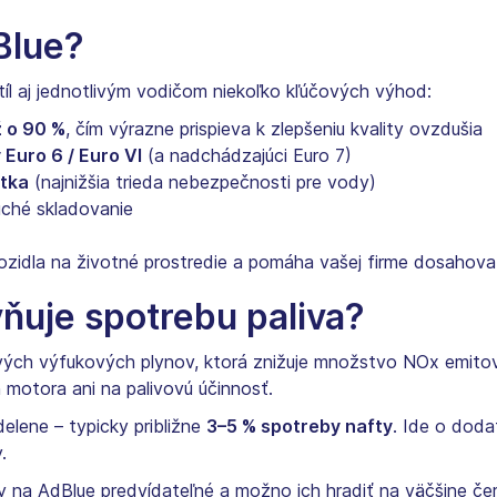
Blue?
íl aj jednotlivým vodičom niekoľko kľúčových výhod:
ž o 90 %
, čím výrazne prispieva k zlepšeniu kvality ovzdušia
Euro 6 / Euro VI
(a nadchádzajúci Euro 7)
átka
(najnižšia trieda nebezpečnosti pre vody)
ché skladovanie
ozidla na životné prostredie a pomáha vašej firme dosahovať 
ňuje spotrebu paliva?
ových výfukových plynov, ktorá znižuje množstvo NOx emitov
motora ani na palivovú účinnosť.
elene – typicky približne
3–5 % spotreby nafty
. Ide o doda
.
y na AdBlue predvídateľné a možno ich hradiť na väčšine čer