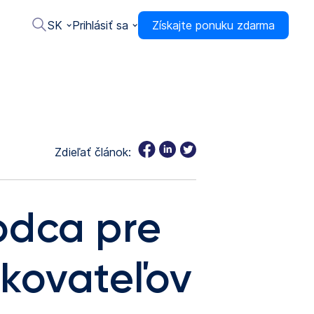
SK
Prihlásiť sa
Získajte ponuku zdarma
Zdieľať článok:
odca pre
zkovateľov