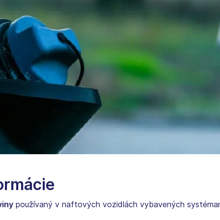
formácie
viny
používaný v naftových vozidlách vybavených systémami s