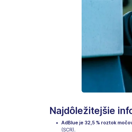
Najdôležitejšie in
AdBlue je 32,5 % roztok močo
(SCR).