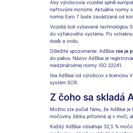
Aby výrobcovia vozidiel splnili európ
naftovými motormi. Aktuálne normy sú
norma Euro 7 bude zavádzaná od kon
Vozidlá boli vybavené technológiou S
do výfukového systému. Po vstreknut
dusík a vodu.
Dôležité upozornenie: AdBlue
nie je 
do paliva. Názov AdBlue je registro
medzinárodnej normy ISO 22241.
Iba AdBlue od výrobcov s licenciou 
systém SCR.
Z čoho sa skladá 
Možno ste počuli fámu, že AdBlue je l
močoviny (látka prítomná aj v moči, 
Každý AdBlue obsahuje 32,5 % močovi