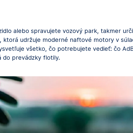
dlo alebo spravujete vozový park, takmer určit
, ktorá udržuje moderné naftové motory v súl
svetľuje všetko, čo potrebujete vedieť: čo AdB
 do prevádzky flotily.