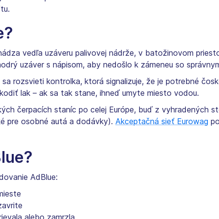
tu.
e?
hádza vedľa uzáveru palivovej nádrže, v batožinovom priesto
modrý uzáver s nápisom, aby nedošlo k zámeneu so správny
a rozsvieti kontrolka, ktorá signalizuje, že je potrebné čosko
odiť lak – ak sa tak stane, ihneď umyte miesto vodou.
ých čerpacích staníc po celej Európe, buď z vyhradených st
cké pre osobné autá a dodávky).
Akceptačná sieť Eurowag
po
Blue?
adovanie AdBlue:
mieste
avrite
ievala alebo zamrzla