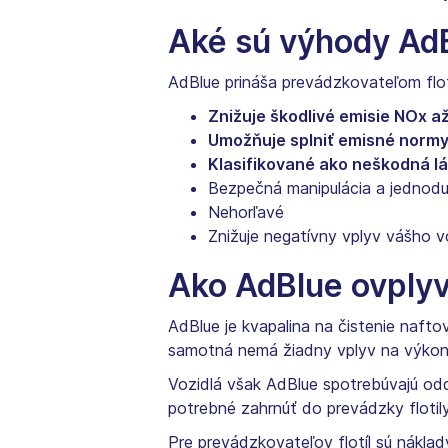
Aké sú výhody Ad
AdBlue prináša prevádzkovateľom flot
Znižuje škodlivé emisie NOx a
Umožňuje splniť emisné normy 
Klasifikované ako neškodná l
Bezpečná manipulácia a jednodu
Nehorľavé
Znižuje negatívny vplyv vášho v
Ako AdBlue ovplyv
AdBlue je kvapalina na čistenie naft
samotná nemá žiadny vplyv na výkon 
Vozidlá však AdBlue spotrebúvajú odd
potrebné zahrnúť do prevádzky flotily
Pre prevádzkovateľov flotíl sú náklad