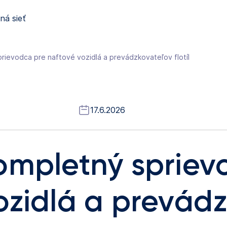
ná sieť
rievodca pre naftové vozidlá a prevádzkovateľov flotíl
17.6.2026
ompletný spriev
ozidlá a prevád