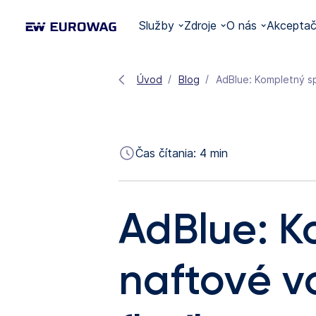
Služby
Zdroje
O nás
Akceptač
Úvod
Blog
AdBlue: Kompletný sp
Čas čítania:
4
min
AdBlue: K
naftové v