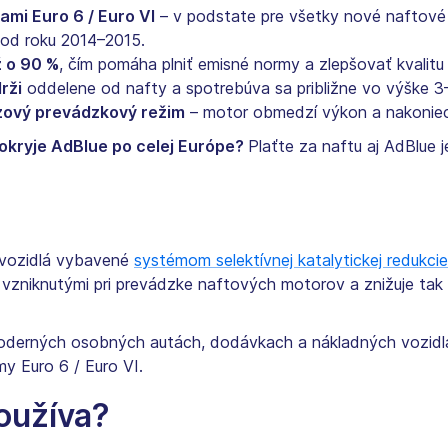
mi Euro 6 / Euro VI
– v podstate pre všetky nové naftové
 od roku 2014–2015.
ž o 90 %
, čím pomáha plniť emisné normy a zlepšovať kvalitu
rži
oddelene od nafty a spotrebúva sa približne vo výške 3
zový prevádzkový režim
– motor obmedzí výkon a nakoniec
pokryje AdBlue po celej Európe?
Plaťte za naftu aj AdBlue 
é vozidlá vybavené
systémom selektívnej katalytickej redukci
i vzniknutými pri prevádzke naftových motorov a znižuje ta
moderných osobných autách, dodávkach a nákladných vozid
my Euro 6 / Euro VI.
oužíva?