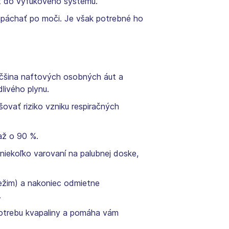
ať do výfukového systému.
apáchať po moči. Je však potrebné ho
Väčšina naftových osobných áut a
livého plynu.
vať riziko vzniku respiračných
až o 90 %.
iekoľko varovaní na palubnej doske,
ežim) a nakoniec odmietne
.
otrebu kvapaliny a pomáha vám