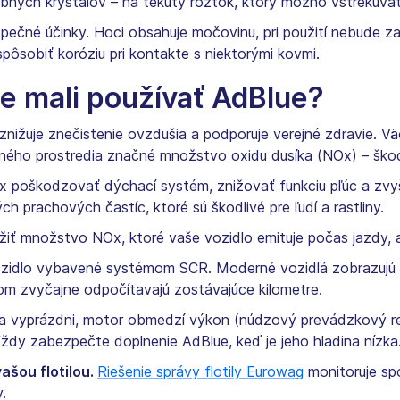
ebných kryštálov – na tekutý roztok, ktorý možno vstrekúv
pečné účinky. Hoci obsahuje močovinu, pri použití nebude z
pôsobiť koróziu pri kontakte s niektorými kovmi.
te mali používať AdBlue?
 znižuje znečistenie ovzdušia a podporuje verejné zdravie. 
tného prostredia značné množstvo oxidu dusíka (NOx) – škod
 poškodzovať dýchací systém, znižovať funkciu pľúc a zvyšo
h prachových častíc, ktoré sú škodlivé pre ľudí a rastliny.
žiť množstvo NOx, ktoré vaše vozidlo emituje počas jazdy, 
vozidlo vybavené systémom SCR. Moderné vozidlá zobrazujú n
čom zvyčajne odpočítavajú zostávajúce kilometre.
sa vyprázdni, motor obmedzí výkon (núdzový prevádzkový r
dy zabezpečte doplnenie AdBlue, keď je jeho hladina nízka
ašou flotilou.
Riešenie správy flotily Eurowag
monitoruje sp
.