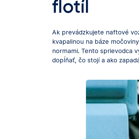
flotíl
Ak prevádzkujete naftové vozi
kvapalinou na báze močoviny
normami. Tento sprievodca vy
dopĺňať, čo stojí a ako zapadá