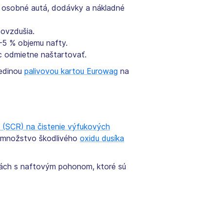
 osobné autá, dodávky a nákladné
 ovzdušia.
–5 % objemu nafty.
 odmietne naštartovať.
jedinou
palivovou kartou Eurowag
na
e (SCR) na čistenie výfukových
k množstvo škodlivého
oxidu dusíka
lách s naftovým pohonom, ktoré sú