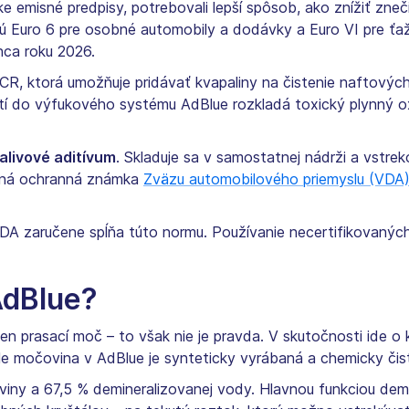
ske emisné predpisy, potrebovali lepší spôsob, ako znížiť zn
 Euro 6 pre osobné automobily a dodávky a Euro VI pre ťažk
ca roku 2026.
CR, ktorá umožňuje pridávať kvapaliny na čistenie naftovýc
í do výfukového systému AdBlue rozkladá toxický plynný o
palivové aditívum
. Skladuje sa v samostatnej nádrži a vstre
vaná ochranná známka
Zväzu automobilového priemyslu (VDA
VDA zaručene spĺňa túto normu. Používanie necertifikovaný
AdBlue?
en prasací moč – to však nie je pravda. V skutočnosti ide o 
ale močovina v AdBlue je synteticky vyrábaná a chemicky čis
ny a 67,5 % demineralizovanej vody. Hlavnou funkciou demi