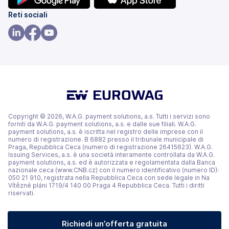
(si
(si
Reti sociali
apre
apre
in
in
(si
(si
(si
una
una
apre
apre
apre
nuova
nuova
in
in
in
scheda)
scheda)
una
una
una
nuova
nuova
nuova
scheda)
scheda)
scheda)
Copyright © 2026, W.A.G. payment solutions, a.s. Tutti i servizi sono
forniti da W.A.G. payment solutions, a.s. e dalle sue filiali. W.A.G.
payment solutions, a.s. è iscritta nel registro delle imprese con il
numero di registrazione. B 6882 presso il tribunale municipale di
Praga, Repubblica Ceca (numero di registrazione 26415623). W.A.G.
Issuing Services, a.s. è una società interamente controllata da W.A.G.
payment solutions, a.s. ed è autorizzata e regolamentata dalla Banca
nazionale ceca (www.CNB.cz) con il numero identificativo (numero ID):
050 21 910, registrata nella Repubblica Ceca con sede legale in Na
Vítězné pláni 1719/4 140 00 Praga 4 Repubblica Ceca. Tutti i diritti
riservati.
Richiedi un’offerta gratuita