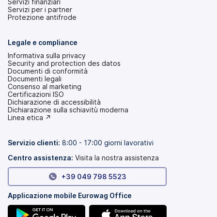
Servizi finanziari
Servizi per i partner
Protezione antifrode
Legale e compliance
Informativa sulla privacy
Security and protection des datos
Documenti di conformità
Documenti legali
Consenso al marketing
Certificazioni ISO
Dichiarazione di accessibilità
(si
Dichiarazione sulla schiavitù moderna
apre
(si
Linea etica ↗
in
apre
una
in
nuova
una
Servizio clienti:
8:00 - 17:00 giorni lavorativi
scheda)
nuova
scheda)
Centro assistenza:
Visita la nostra assistenza
+39 049 798 5523
Applicazione mobile Eurowag Office