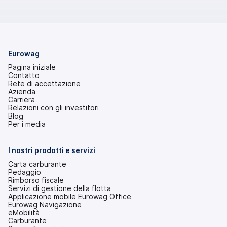
Eurowag
Pagina iniziale
Contatto
Rete di accettazione
Azienda
Carriera
Relazioni con gli investitori
(si
Blog
apre
Per i media
in
una
nuova
I nostri prodotti e servizi
scheda)
Carta carburante
Pedaggio
Rimborso fiscale
Servizi di gestione della flotta
Applicazione mobile Eurowag Office
Eurowag Navigazione
eMobilità
Carburante