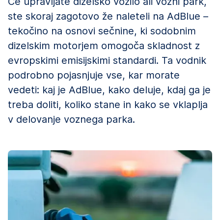
Če upravljate dizelsko vozilo ali vozni park,
ste skoraj zagotovo že naleteli na AdBlue –
tekočino na osnovi sečnine, ki sodobnim
dizelskim motorjem omogoča skladnost z
evropskimi emisijskimi standardi. Ta vodnik
podrobno pojasnjuje vse, kar morate
vedeti: kaj je AdBlue, kako deluje, kdaj ga je
treba doliti, koliko stane in kako se vklaplja
v delovanje voznega parka.