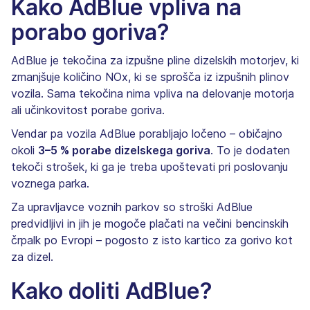
Kako AdBlue vpliva na
porabo goriva?
AdBlue je tekočina za izpušne pline dizelskih motorjev, ki
zmanjšuje količino NOx, ki se sprošča iz izpušnih plinov
vozila. Sama tekočina nima vpliva na delovanje motorja
ali učinkovitost porabe goriva.
Vendar pa vozila AdBlue porabljajo ločeno – običajno
okoli
3–5 % porabe dizelskega goriva
. To je dodaten
tekoči strošek, ki ga je treba upoštevati pri poslovanju
voznega parka.
Za upravljavce voznih parkov so stroški AdBlue
predvidljivi in jih je mogoče plačati na večini bencinskih
črpalk po Evropi – pogosto z isto kartico za gorivo kot
za dizel.
Kako doliti AdBlue?