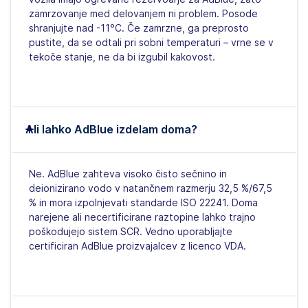
zamrzovanje med delovanjem ni problem. Posode
shranjujte nad -11°C. Če zamrzne, ga preprosto
pustite, da se odtali pri sobni temperaturi – vrne se v
tekoče stanje, ne da bi izgubil kakovost.
Ali lahko AdBlue izdelam doma?
Ne. AdBlue zahteva visoko čisto sečnino in
deionizirano vodo v natančnem razmerju 32,5 %/67,5
% in mora izpolnjevati standarde ISO 22241. Doma
narejene ali necertificirane raztopine lahko trajno
poškodujejo sistem SCR. Vedno uporabljajte
certificiran AdBlue proizvajalcev z licenco VDA.