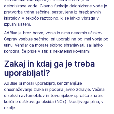
deionizirane vode. Glavna funkcija deionizirane vode je
pretvorba trdne sečnine, sestavljene iz brezbarvnih
kristalov, v tekočo raztopino, ki se lahko vbrizga v
izpušni sistem.
AdBlue je brez barve, vonja in nima nevarnih učinkov.
Čeprav vsebuje sečnino, pri uporabi ne bo imel vonja po
urinu. Vendar ga morate skrbno shranjevati, saj lahko
korodira, če pride v stik z nekaterimi kovinami.
Zakaj in kdaj ga je treba
uporabljati?
AdBlue bi morali uporabljati, ker zmanjšuje
onesnaževanje zraka in podpira javno zdravje. Večina
dizelskih avtomobilov in tovornjakov sprošča znatne
količine dušikovega oksida (NOx), škodljivega plina, v
okolje.