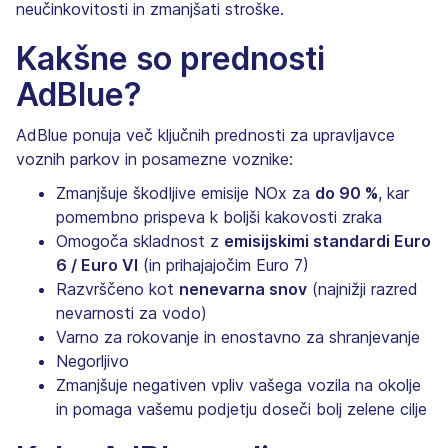
neučinkovitosti in zmanjšati stroške.
Kakšne so prednosti
AdBlue?
AdBlue ponuja več ključnih prednosti za upravljavce
voznih parkov in posamezne voznike:
Zmanjšuje škodljive emisije NOx za
do 90 %
, kar
pomembno prispeva k boljši kakovosti zraka
Omogoča skladnost z
emisijskimi standardi Euro
6 / Euro VI
(in prihajajočim Euro 7)
Razvrščeno kot
nenevarna snov
(najnižji razred
nevarnosti za vodo)
Varno za rokovanje in enostavno za shranjevanje
Negorljivo
Zmanjšuje negativen vpliv vašega vozila na okolje
in pomaga vašemu podjetju doseči bolj zelene cilje