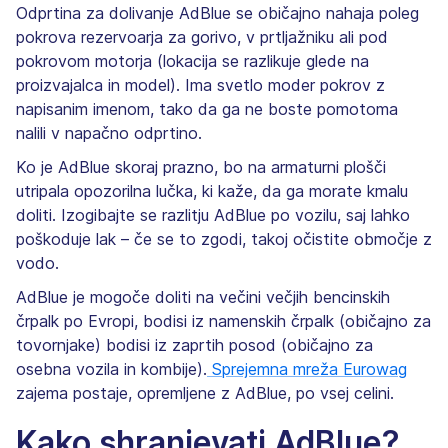
Odprtina za dolivanje AdBlue se običajno nahaja poleg
pokrova rezervoarja za gorivo, v prtljažniku ali pod
pokrovom motorja (lokacija se razlikuje glede na
proizvajalca in model). Ima svetlo moder pokrov z
napisanim imenom, tako da ga ne boste pomotoma
nalili v napačno odprtino.
Ko je AdBlue skoraj prazno, bo na armaturni plošči
utripala opozorilna lučka, ki kaže, da ga morate kmalu
doliti. Izogibajte se razlitju AdBlue po vozilu, saj lahko
poškoduje lak – če se to zgodi, takoj očistite območje z
vodo.
AdBlue je mogoče doliti na večini večjih bencinskih
črpalk po Evropi, bodisi iz namenskih črpalk (običajno za
tovornjake) bodisi iz zaprtih posod (običajno za
osebna vozila in kombije).
Sprejemna mreža Eurowag
zajema postaje, opremljene z AdBlue, po vsej celini.
Kako shranjevati AdBlue?