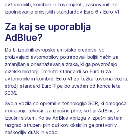
avtomobilih, kombijih in tovornjakih, zasnovanih za
izpolnjevanje emisijskih standardov Euro 6 / Euro VI.
Za kaj se uporablja
AdBlue?
Da bi izpolnili evropske emisijske predpise, so
proizvajalci avtomobilov potrebovali boljši način za
zmanjšanje onesnaževanja zraka, ki ga povzročajo
dizelski motorji. Trenutni standardi so Euro 6 za
avtomobile in kombije, Euro VI za težka tovorna vozila,
strožji standard Euro 7 pa bo uveden od konca leta
2026.
Svoja vozila so opremili s tehnologijo SCR, ki omogoča
dodajanje tekočin za izpušne pline, kot je AdBlue, v
izpušni sistem. Ko se AdBlue vbrizga v izpušni sistem,
razgradi strupeni plin dušikov oksid in ga pretvori v
neškodljiv dušik in vodo.