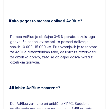
Kako pogosto moram dolivati AdBlue?
Poraba AdBlue je običajno 3–5 % porabe dizelskega
goriva. Za osebni avtomobil to pomeni dolivanje
vsakih 10.000–15.000 km. Pri tovornjakih je rezervoar
za AdBlue dimenzioniran tako, da ustreza rezervoarju
za dizelsko gorivo, zato se običajno doliva hkrati z
dizelskim gorivom.
Ali lahko AdBlue zamrzne?
Da. AdBlue zamrzne pri približno -11°C. Sodobna
vozila imajo ogrevane rezervoarje za AdBlue, zato