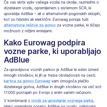
Če vas skrbi vpliv vašega vozila na okolje, razmislite o
dizelskem vozilu, opremljenem s sistemom SCR, ki
uporablja AdBlue – ali o alternativnih pogonskih sklopih,
kot so hibridni ali električni. Eurowag ponuja tudi
alternativne rešitve za gorivo
za vozne parke, ki iščejo
možnosti z nižjimi emisijami.
Kako Eurowag podpira
vozne parke, ki uporabljajo
AdBlue
Za upravljavce voznih parkov je AdBlue le eden izmed
mnogih stroškov, ki jih je treba obvladovati na cesti.
kartica za gorivo Eurowag
vam omogoča plačilo
dizelskega goriva, AdBlue in drugih stroškov na več kot
17.000 postajah po Evropi z enim samim računom.
V kombinaciji z
orodji za upravljanje voznega parka
,
lahko spremljate porabo AdBlue na vozilo, odkrivate