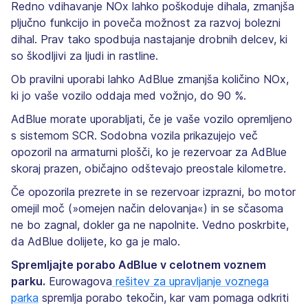
Redno vdihavanje NOx lahko poškoduje dihala, zmanjša
pljučno funkcijo in poveča možnost za razvoj bolezni
dihal. Prav tako spodbuja nastajanje drobnih delcev, ki
so škodljivi za ljudi in rastline.
Ob pravilni uporabi lahko AdBlue zmanjša količino NOx,
ki jo vaše vozilo oddaja med vožnjo, do 90 %.
AdBlue morate uporabljati, če je vaše vozilo opremljeno
s sistemom SCR. Sodobna vozila prikazujejo več
opozoril na armaturni plošči, ko je rezervoar za AdBlue
skoraj prazen, običajno odštevajo preostale kilometre.
Če opozorila prezrete in se rezervoar izprazni, bo motor
omejil moč (»omejen način delovanja«) in se sčasoma
ne bo zagnal, dokler ga ne napolnite. Vedno poskrbite,
da AdBlue dolijete, ko ga je malo.
Spremljajte porabo AdBlue v celotnem voznem
parku.
Eurowagova
rešitev za upravljanje voznega
parka
spremlja porabo tekočin, kar vam pomaga odkriti