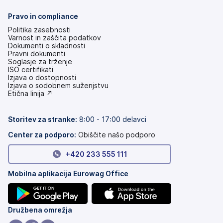
Pravo in compliance
Politika zasebnosti
Varnost in zaščita podatkov
Dokumenti o skladnosti
Pravni dokumenti
Soglasje za trženje
ISO certifikati
Izjava o dostopnosti
(odpre
Izjava o sodobnem suženjstvu
se
(odpre
Etična linija ↗
v
se
novem
v
zavihku)
novem
Storitev za stranke:
8:00 - 17:00 delavci
zavihku)
Center za podporo:
Obiščite našo podporo
+420 233 555 111
Mobilna aplikacija Eurowag Office
(odpre
(odpre
Družbena omrežja
se
se