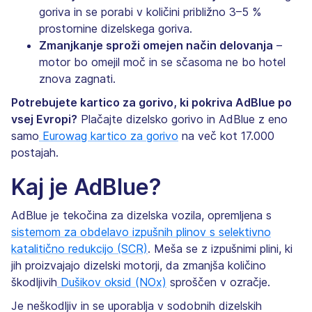
goriva in se porabi v količini približno 3–5 %
prostornine dizelskega goriva.
Zmanjkanje sproži omejen način delovanja
–
motor bo omejil moč in se sčasoma ne bo hotel
znova zagnati.
Potrebujete kartico za gorivo, ki pokriva AdBlue po
vsej Evropi?
Plačajte dizelsko gorivo in AdBlue z eno
samo
Eurowag kartico za gorivo
na več kot 17.000
postajah.
Kaj je AdBlue?
AdBlue je tekočina za dizelska vozila, opremljena s
sistemom za obdelavo izpušnih plinov s selektivno
katalitično redukcijo (SCR)
. Meša se z izpušnimi plini, ki
jih proizvajajo dizelski motorji, da zmanjša količino
škodljivih
Dušikov oksid (NOx)
sproščen v ozračje.
Je neškodljiv in se uporablja v sodobnih dizelskih