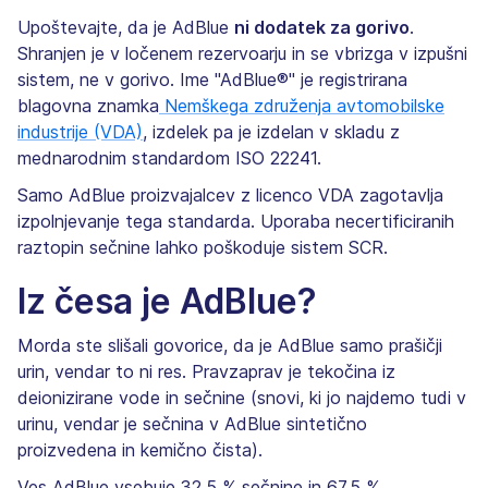
Upoštevajte, da je AdBlue
ni dodatek za gorivo
.
Shranjen je v ločenem rezervoarju in se vbrizga v izpušni
sistem, ne v gorivo. Ime "AdBlue®" je registrirana
blagovna znamka
Nemškega združenja avtomobilske
industrije (VDA)
, izdelek pa je izdelan v skladu z
mednarodnim standardom ISO 22241.
Samo AdBlue proizvajalcev z licenco VDA zagotavlja
izpolnjevanje tega standarda. Uporaba necertificiranih
raztopin sečnine lahko poškoduje sistem SCR.
Iz česa je AdBlue?
Morda ste slišali govorice, da je AdBlue samo prašičji
urin, vendar to ni res. Pravzaprav je tekočina iz
deionizirane vode in sečnine (snovi, ki jo najdemo tudi v
urinu, vendar je sečnina v AdBlue sintetično
proizvedena in kemično čista).
Ves AdBlue vsebuje 32,5 % sečnine in 67,5 %