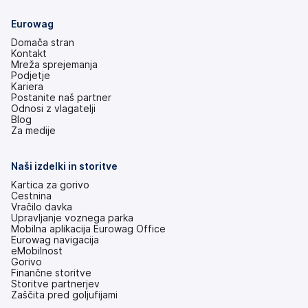
Eurowag
Domača stran
Kontakt
Mreža sprejemanja
Podjetje
Kariera
Postanite naš partner
Odnosi z vlagatelji
(odpre
Blog
se
Za medije
v
novem
zavihku)
Naši izdelki in storitve
Kartica za gorivo
Cestnina
Vračilo davka
Upravljanje voznega parka
Mobilna aplikacija Eurowag Office
Eurowag navigacija
eMobilnost
Gorivo
Finančne storitve
Storitve partnerjev
Zaščita pred goljufijami