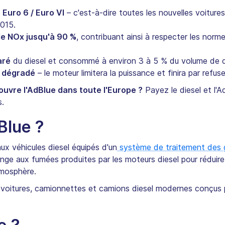
 Euro 6 / Euro VI
– c'est-à-dire toutes les nouvelles voiture
015.
de NOx jusqu'à 90 %
, contribuant ainsi à respecter les norme
aré
du diesel et consommé à environ 3 à 5 % du volume de d
 dégradé
– le moteur limitera la puissance et finira par refus
ouvre l'AdBlue dans toute l'Europe ?
Payez le diesel et l'A
s.
Blue ?
aux véhicules diesel équipés d'un
système de traitement des 
lange aux fumées produites par les moteurs diesel pour réduir
tmosphère.
 les voitures, camionnettes et camions diesel modernes conçus