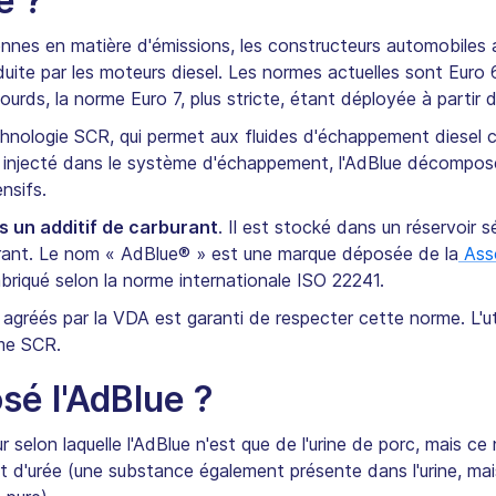
e ?
nnes en matière d'émissions, les constructeurs automobiles 
duite par les moteurs diesel. Les normes actuelles sont Euro 6
ourds, la norme Euro 7, plus stricte, étant déployée à partir 
technologie SCR, qui permet aux fluides d'échappement diesel 
 injecté dans le système d'échappement, l'AdBlue décompos
nsifs.
s un additif de carburant
. Il est stocké dans un réservoir 
rant. Le nom « AdBlue® » est une marque déposée de la
Asso
fabriqué selon la norme internationale ISO 22241.
agréés par la VDA est garanti de respecter cette norme. L'uti
me SCR.
sé l'AdBlue ?
elon laquelle l'AdBlue n'est que de l'urine de porc, mais ce n'e
t d'urée (une substance également présente dans l'urine, mais