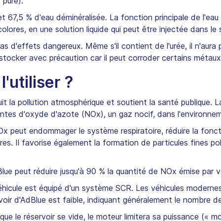
 pure).
t 67,5 % d'eau déminéralisée. La fonction principale de l'ea
colores, en une solution liquide qui peut être injectée dans 
as d'effets dangereux. Même s'il contient de l'urée, il n'aura 
stocker avec précaution car il peut corroder certains métaux 
'utiliser ?
éduit la pollution atmosphérique et soutient la santé publique.
antes d'oxyde d'azote (NOx), un gaz nocif, dans l'environne
 NOx peut endommager le système respiratoire, réduire la fonc
es. Il favorise également la formation de particules fines pol
AdBlue peut réduire jusqu'à 90 % la quantité de NOx émise par
 véhicule est équipé d'un système SCR. Les véhicules moderne
rvoir d'AdBlue est faible, indiquant généralement le nombre d
que le réservoir se vide, le moteur limitera sa puissance (« m