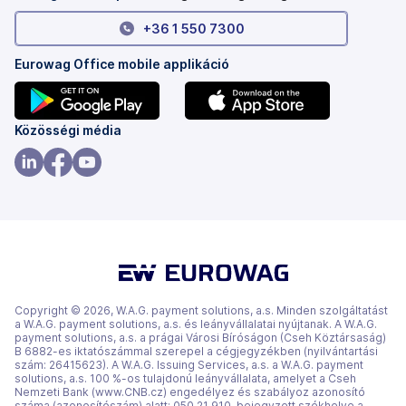
+36 1 550 7300
Eurowag Office mobile applikáció
(új
(új
Közösségi média
lapon
lapon
nyílik
nyílik
(új
(új
(új
meg)
meg)
lapon
lapon
lapon
nyílik
nyílik
nyílik
meg)
meg)
meg)
Copyright © 2026, W.A.G. payment solutions, a.s. Minden szolgáltatást
a W.A.G. payment solutions, a.s. és leányvállalatai nyújtanak. A W.A.G.
payment solutions, a.s. a prágai Városi Bíróságon (Cseh Köztársaság)
B 6882-es iktatószámmal szerepel a cégjegyzékben (nyilvántartási
szám: 26415623). A W.A.G. Issuing Services, a.s. a W.A.G. payment
solutions, a.s. 100 %-os tulajdonú leányvállalata, amelyet a Cseh
Nemzeti Bank (www.CNB.cz) engedélyez és szabályoz azonosító
száma (azonosítószám) alatt: 050 21 910, bejegyzett székhelye a