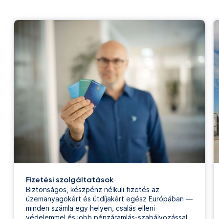
Fizetési szolgáltatások
Biztonságos, készpénz nélküli fizetés az
üzemanyagokért és útdíjakért egész Európában —
minden számla egy helyen, csalás elleni
védelemmel és jobb pénzáramlás-szabályozással.