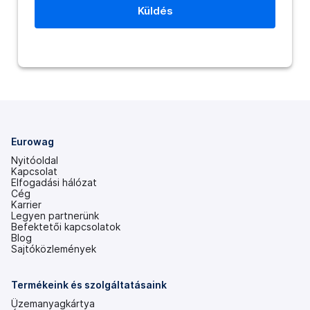
Eurowag
Nyitóoldal
Kapcsolat
Elfogadási hálózat
Cég
Karrier
Legyen partnerünk
Befektetői kapcsolatok
(új
Blog
lapon
Sajtóközlemények
nyílik
meg)
Termékeink és szolgáltatásaink
Üzemanyagkártya