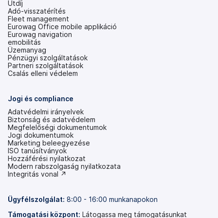
Útdíj
Adó-visszatérítés
Fleet management
Eurowag Office mobile applikáció
Eurowag navigation
emobilitás
Üzemanyag
Pénzügyi szolgáltatások
Partneri szolgáltatások
Csalás elleni védelem
Jogi és compliance
Adatvédelmi irányelvek
Biztonság és adatvédelem
Megfelelőségi dokumentumok
Jogi dokumentumok
Marketing beleegyezése
ISO tanúsítványok
Hozzáférési nyilatkozat
(új
Modern rabszolgaság nyilatkozata
lapon
(új
Integritás vonal ↗
nyílik
lapon
meg)
nyílik
meg)
Ügyfélszolgálat:
8:00 - 16:00 munkanapokon
Támogatási központ:
Látogassa meg támogatásunkat