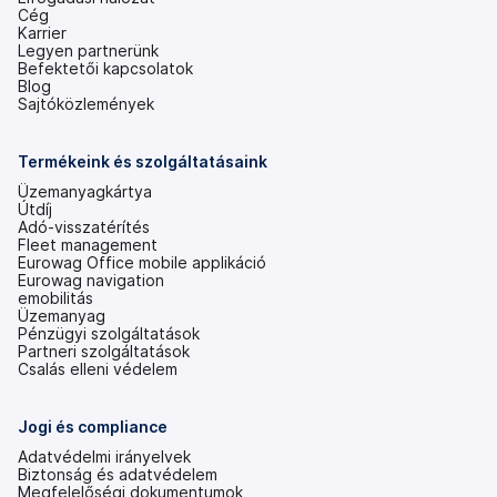
Cég
Karrier
Legyen partnerünk
Befektetői kapcsolatok
(új
Blog
lapon
Sajtóközlemények
nyílik
meg)
Termékeink és szolgáltatásaink
Üzemanyagkártya
Útdíj
Adó-visszatérítés
Fleet management
Eurowag Office mobile applikáció
Eurowag navigation
emobilitás
Üzemanyag
Pénzügyi szolgáltatások
Partneri szolgáltatások
Csalás elleni védelem
Jogi és compliance
Adatvédelmi irányelvek
Biztonság és adatvédelem
Megfelelőségi dokumentumok