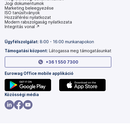
Jogi dokumentumok
Marketing beleegyezése
ISO tanúsítványok
Hozzáférési nyilatkozat
(új
Modern rabszolgaság nyilatkozata
lapon
(új
Integritás vonal ↗
nyílik
lapon
meg)
nyílik
meg)
Ügyfélszolgálat:
8:00 - 16:00 munkanapokon
Támogatási központ:
Látogassa meg támogatásunkat
+36 1 550 7300
Eurowag Office mobile applikáció
(új
(új
Közösségi média
lapon
lapon
nyílik
nyílik
(új
(új
(új
meg)
meg)
lapon
lapon
lapon
nyílik
nyílik
nyílik