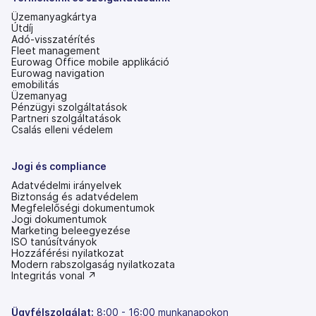
Üzemanyagkártya
Útdíj
Adó-visszatérítés
Fleet management
Eurowag Office mobile applikáció
Eurowag navigation
emobilitás
Üzemanyag
Pénzügyi szolgáltatások
Partneri szolgáltatások
Csalás elleni védelem
Jogi és compliance
Adatvédelmi irányelvek
Biztonság és adatvédelem
Megfelelőségi dokumentumok
Jogi dokumentumok
Marketing beleegyezése
ISO tanúsítványok
Hozzáférési nyilatkozat
(új
Modern rabszolgaság nyilatkozata
lapon
(új
Integritás vonal ↗
nyílik
lapon
meg)
nyílik
meg)
Ügyfélszolgálat:
8:00 - 16:00 munkanapokon