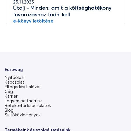
25.11.2025
Útdíj - Minden, amit a költséghatékony
fuvarozáshoz tudni kell
e-könyv letöltése
Eurowag
Nyitóoldal
Kapcsolat
Elfogadási hálózat
Cég
Karrier
Legyen partnerünk
Befektetői kapcsolatok
(új
Blog
lapon
Sajtóközlemények
nyílik
meg)
Termékeink és szolgáltatásaink