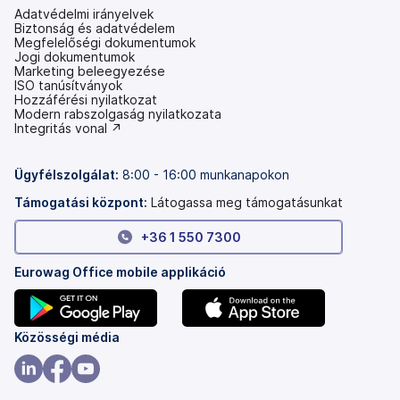
Adatvédelmi irányelvek
Biztonság és adatvédelem
Megfelelőségi dokumentumok
Jogi dokumentumok
Marketing beleegyezése
ISO tanúsítványok
Hozzáférési nyilatkozat
(új
Modern rabszolgaság nyilatkozata
lapon
(új
Integritás vonal ↗
nyílik
lapon
meg)
nyílik
meg)
Ügyfélszolgálat:
8:00 - 16:00 munkanapokon
Támogatási központ:
Látogassa meg támogatásunkat
+36 1 550 7300
Eurowag Office mobile applikáció
(új
(új
Közösségi média
lapon
lapon
nyílik
nyílik
(új
(új
(új