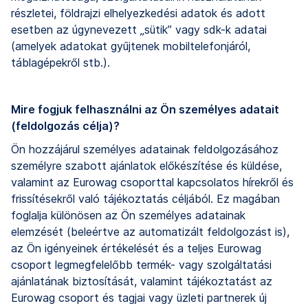
részletei, földrajzi elhelyezkedési adatok és adott
esetben az úgynevezett „sütik” vagy sdk-k adatai
(amelyek adatokat gyűjtenek mobiltelefonjáról,
táblagépekről stb.).
Mire fogjuk felhasználni az Ön személyes adatait
(feldolgozás célja)?
Ön hozzájárul személyes adatainak feldolgozásához
személyre szabott ajánlatok előkészítése és küldése,
valamint az Eurowag csoporttal kapcsolatos hírekről és
frissítésekről való tájékoztatás céljából. Ez magában
foglalja különösen az Ön személyes adatainak
elemzését (beleértve az automatizált feldolgozást is),
az Ön igényeinek értékelését és a teljes Eurowag
csoport legmegfelelőbb termék- vagy szolgáltatási
ajánlatának biztosítását, valamint tájékoztatást az
Eurowag csoport és tagjai vagy üzleti partnerek új