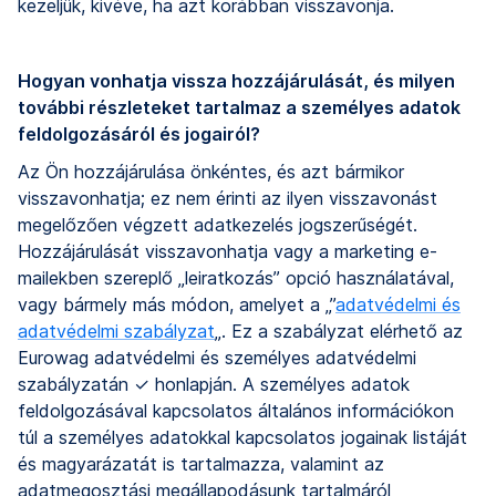
kezeljük, kivéve, ha azt korábban visszavonja.
Hogyan vonhatja vissza hozzájárulását, és milyen
további részleteket tartalmaz a személyes adatok
feldolgozásáról és jogairól?
Az Ön hozzájárulása önkéntes, és azt bármikor
visszavonhatja; ez nem érinti az ilyen visszavonást
megelőzően végzett adatkezelés jogszerűségét.
Hozzájárulását visszavonhatja vagy a marketing e-
mailekben szereplő „leiratkozás” opció használatával,
vagy bármely más módon, amelyet a „”
adatvédelmi és
adatvédelmi szabályzat
„. Ez a szabályzat elérhető az
Eurowag adatvédelmi és személyes adatvédelmi
szabályzatán ✓ honlapján. A személyes adatok
feldolgozásával kapcsolatos általános információkon
túl a személyes adatokkal kapcsolatos jogainak listáját
és magyarázatát is tartalmazza, valamint az
adatmegosztási megállapodásunk tartalmáról