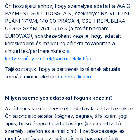
Ön hozzájárul ahhoz, hogy személyes adatait a W.A.G.
PAYMENT SOLUTIONS, A.S., székhelye: NA VÍTĚZNÉ
PLÁNI 1719/4, 140 00 PRÁGA 4, CSEH REPUBLIKA,
CÉGES SZÁM: 264 15 623 (a továbbiakban:
EUROWAG), adatkezelőként kezelje, hogy adatait
kereskedelmi és marketing célokra továbbítsa a
címzettek/partnereinknek:
a
kedvezményezettek/partnerek listája
Tájékoztatjuk, hogy a partnerek listájának aktuális
formája mindig elérhető
ezen a linken
.
Milyen személyes adatokat fogunk kezelni?
Az általunk kezelni tervezett adatok közé tartoznak az
Ön azonosító adatai (cégnév, cégnév, áfa szám, jogi
típus, belső állapot) elérhetőségei (kapcsolattartó
személy, telefon és e-mail cím), fizetőképessége és
megbízhatósága, szolgáltatásaink használatának