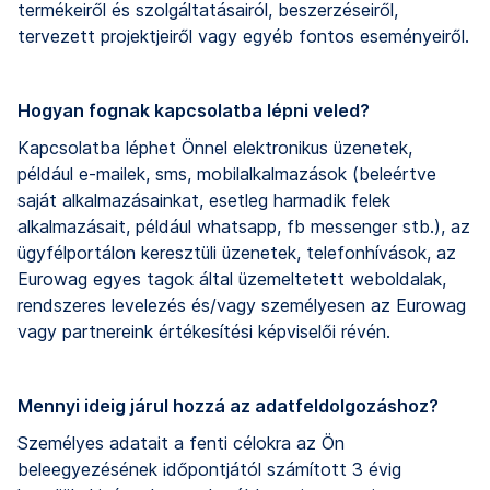
termékeiről és szolgáltatásairól, beszerzéseiről,
tervezett projektjeiről vagy egyéb fontos eseményeiről.
Hogyan fognak kapcsolatba lépni veled?
Kapcsolatba léphet Önnel elektronikus üzenetek,
például e-mailek, sms, mobilalkalmazások (beleértve
saját alkalmazásainkat, esetleg harmadik felek
alkalmazásait, például whatsapp, fb messenger stb.), az
ügyfélportálon keresztüli üzenetek, telefonhívások, az
Eurowag egyes tagok által üzemeltetett weboldalak,
rendszeres levelezés és/vagy személyesen az Eurowag
vagy partnereink értékesítési képviselői révén.
Mennyi ideig járul hozzá az adatfeldolgozáshoz?
Személyes adatait a fenti célokra az Ön
beleegyezésének időpontjától számított 3 évig