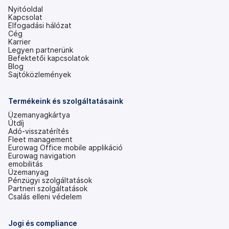
Nyitóoldal
Kapcsolat
Elfogadási hálózat
Cég
Karrier
Legyen partnerünk
Befektetői kapcsolatok
(új
Blog
lapon
Sajtóközlemények
nyílik
meg)
Termékeink és szolgáltatásaink
Üzemanyagkártya
Útdíj
Adó-visszatérítés
Fleet management
Eurowag Office mobile applikáció
Eurowag navigation
emobilitás
Üzemanyag
Pénzügyi szolgáltatások
Partneri szolgáltatások
Csalás elleni védelem
Jogi és compliance