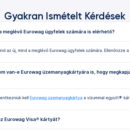
Gyakran Ismételt Kérdések
 a meglévő Eurowag ügyfelek számára is elérhető?
l mind az új, mind a meglévő Eurowag ügyfelek számára. Ellenőrizze 
gem van-e Eurowag üzemanyagkártyára is, hogy megkapj
lentkezniük kell
Eurowag üzemanyagkártya
a vízummal együtt
®
kár
az Eurowag Visa® kártyát?