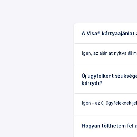
A Visa® kártyaajánlat
Igen, az ajánlat nyitva ál
Új ügyfélként szüksé
kártyát?
Igen - az új ügyfeleknek je
Hogyan tölthetem fel 