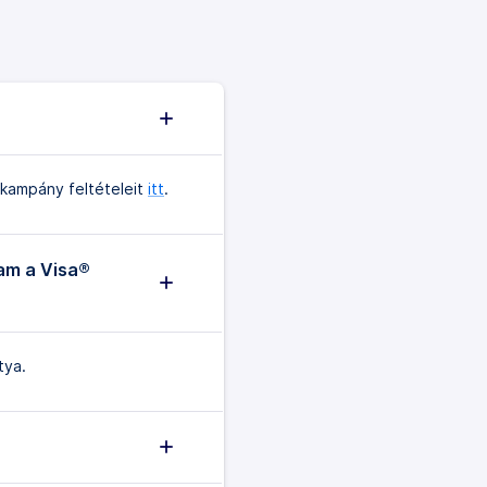
a kampány feltételeit
itt
.
am a Visa®
tya.