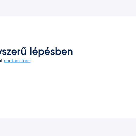
yszerű lépésben
at
contact form