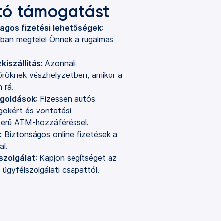
ató támogatást
lagos fizetési lehetőségek
: 
obban megfelel Önnek a rugalmas 
kiszállítás:
Azonnali
főröknek vészhelyzetben, amikor a
 rá.
egoldások
: Fizessen autós
ágokért és vontatási
zerű ATM-hozzáféréssel.
:
 Biztonságos online fizetések a 
al.
szolgálat
: Kapjon segítséget az 
 ügyfélszolgálati csapattól.