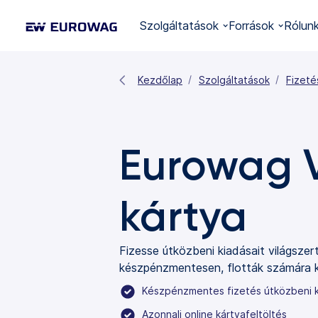
Szolgáltatások
Források
Rólun
Kezdőlap
Szolgáltatások
Fizeté
Eurowag 
kártya
Fizesse útközbeni kiadásait világsze
készpénzmentesen, flották számára ki
Készpénzmentes fizetés útközbeni k
Azonnali online kártyafeltöltés