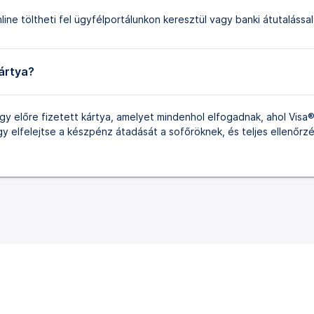
ine töltheti fel ügyfélportálunkon keresztül vagy banki átutalással
ártya?
y előre fizetett kártya, amelyet mindenhol elfogadnak, ahol Visa® 
 elfelejtse a készpénz átadását a sofőröknek, és teljes ellenőrzé