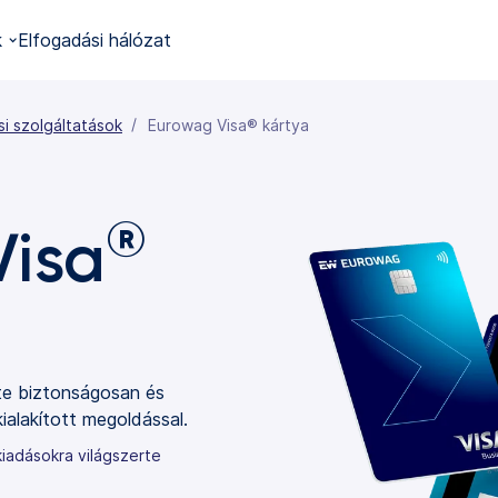
k
Elfogadási hálózat
si szolgáltatások
Eurowag Visa® kártya
®
Visa
rte biztonságosan és
alakított megoldással.
iadásokra világszerte