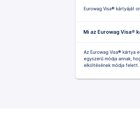
Eurowag Visa® kártyáját onl
Mi az Eurowag Visa® k
Az Eurowag Visa® kártya eg
egyszerű módja annak, hogy
elköltésének módja felett.