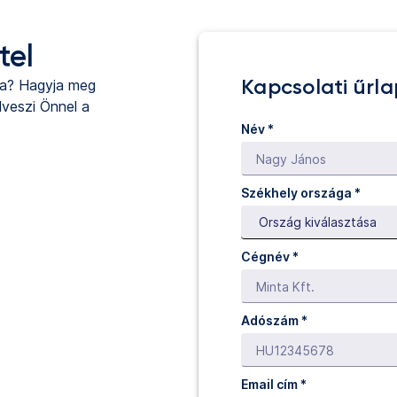
tel
Kapcsolati űrla
ya? Hagyja meg
lveszi Önnel a
Név
*
Székhely országa *
Cégnév
*
Adószám *
Email cím
*