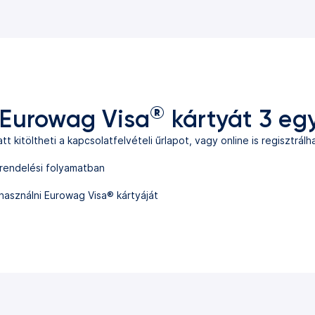
®
 Eurowag Visa
kártyát 3 eg
att kitöltheti a kapcsolatfelvételi űrlapot, vagy online is regisztrálh
 rendelési folyamatban
használni Eurowag Visa® kártyáját