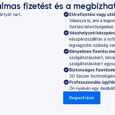
almas fizetést és a megbízh
Előrefizetési vagy utó
Válassza ki, ami a legj
fizetési lehetőségekkel.
Vészhelyzeti készpénz
készpénzszállítás a so
legnagyobb szükség van
Kényelmes fizetési m
szolgáltatásokért, bírs
szolgáltatásokért egys
Biztonságos fizetések
3D Secure technológiáv
Professzionális ügyfél
Ön nyelvén egy dedikált
Regisztráció