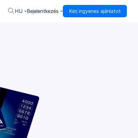
HU
Bejelentkezés
Kérj ingyenes ajánlatot