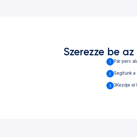
Szerezze be az
Pár perc al
1
Segítünk a
2
3Kezdje el 
3