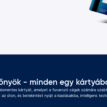
lőnyök - minden egy kártyáb
intésmentes kártyát, amelyet a fuvarozó cégek számára sza
az úton, és betekintést nyújt a kiadásaikba, intelligens tec