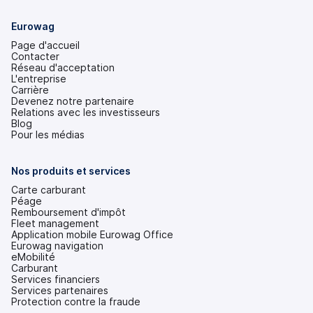
Eurowag
Page d'accueil
Contacter
Réseau d'acceptation
L'entreprise
Carrière
Devenez notre partenaire
Relations avec les investisseurs
(s'ouvre
Blog
dans
Pour les médias
un
nouvel
onglet)
Nos produits et services
Carte carburant
Péage
Remboursement d'impôt
Fleet management
Application mobile Eurowag Office
Eurowag navigation
eMobilité
Carburant
Services financiers
Services partenaires
Protection contre la fraude