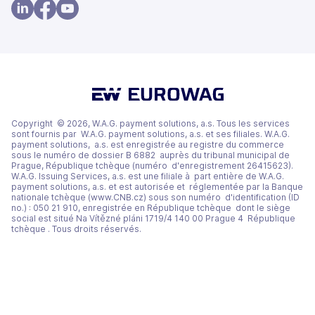
dans
dans
un
un
(s'ouvre
(s'ouvre
(s'ouvre
nouvel
nouvel
dans
dans
dans
onglet)
onglet)
un
un
un
nouvel
nouvel
nouvel
onglet)
onglet)
onglet)
Copyright © 2026, W.A.G. payment solutions, a.s. Tous les services
sont fournis par W.A.G. payment solutions, a.s. et ses filiales. W.A.G.
payment solutions, a.s. est enregistrée au registre du commerce
sous le numéro de dossier B 6882 auprès du tribunal municipal de
Prague, République tchèque (numéro d'enregistrement 26415623).
W.A.G. Issuing Services, a.s. est une filiale à part entière de W.A.G.
payment solutions, a.s. et est autorisée et réglementée par la Banque
nationale tchèque (www.CNB.cz) sous son numéro d'identification (ID
no.) : 050 21 910, enregistrée en République tchèque dont le siège
social est situé Na Vítězné pláni 1719/4 140 00 Prague 4 République
tchèque . Tous droits réservés.