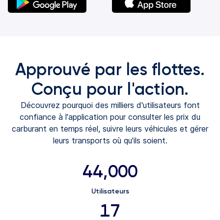
(s'ouvre
(s'ouvre
dans
dans
un
un
nouvel
nouvel
Approuvé par les flottes.
onglet)
onglet)
Conçu pour l'action.
Découvrez pourquoi des milliers d'utilisateurs font
confiance à l'application pour consulter les prix du
carburant en temps réel, suivre leurs véhicules et gérer
leurs transports où qu'ils soient.
44,000
Utilisateurs
17