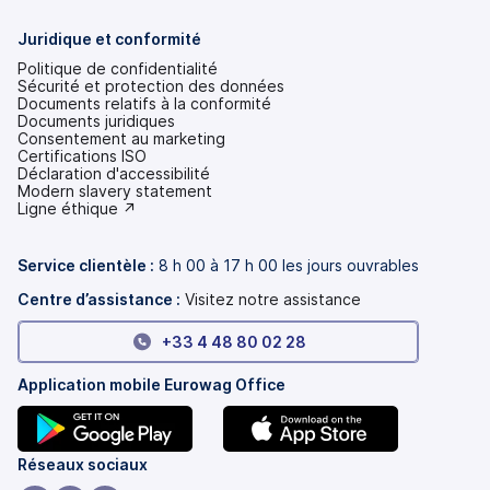
Juridique et conformité
Politique de confidentialité
Sécurité et protection des données
Documents relatifs à la conformité
Documents juridiques
Consentement au marketing
Certifications ISO
Déclaration d'accessibilité
(s'ouvre
Modern slavery statement
dans
(s'ouvre
Ligne éthique ↗
un
dans
nouvel
un
onglet)
nouvel
Service clientèle :
8 h 00 à 17 h 00 les jours ouvrables
onglet)
Centre d’assistance :
Visitez notre assistance
+33 4 48 80 02 28
Application mobile Eurowag Office
(s'ouvre
(s'ouvre
Réseaux sociaux