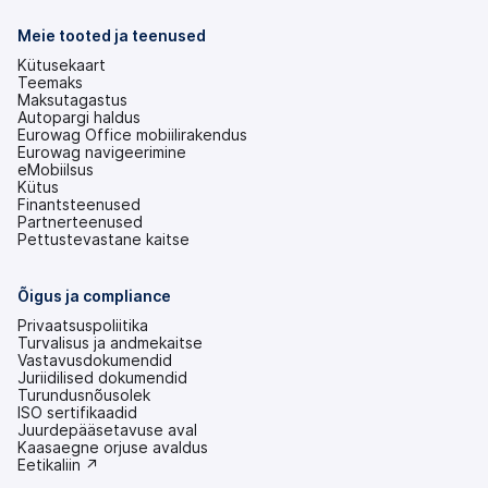
Meie tooted ja teenused
Kütusekaart
Teemaks
Maksutagastus
Autopargi haldus
Eurowag Office mobiilirakendus
Eurowag navigeerimine
eMobiilsus
Kütus
Finantsteenused
Partnerteenused
Pettustevastane kaitse
Õigus ja compliance
Privaatsuspoliitika
Turvalisus ja andmekaitse
Vastavusdokumendid
Juriidilised dokumendid
Turundusnõusolek
ISO sertifikaadid
Juurdepääsetavuse aval
(avaneb
Kaasaegne orjuse avaldus
uuel
(avaneb
Eetikaliin ↗
vahekaardil)
uuel