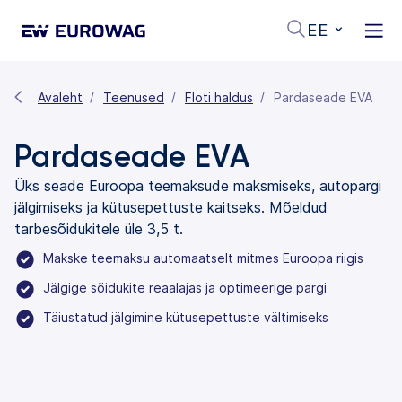
EE
Avaleht
Teenused
Floti haldus
Pardaseade EVA
Pardaseade EVA
Üks seade Euroopa teemaksude maksmiseks, autopargi
jälgimiseks ja kütusepettuste kaitseks. Mõeldud
tarbesõidukitele üle 3,5 t.
Makske teemaksu automaatselt mitmes Euroopa riigis
Jälgige sõidukite reaalajas ja optimeerige pargi
Täiustatud jälgimine kütusepettuste vältimiseks