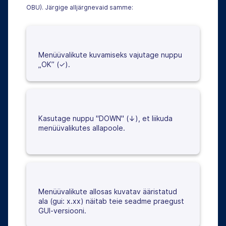
OBU). Järgige alljärgnevaid samme:
Menüüvalikute kuvamiseks vajutage nuppu
„OK” (✓).
Kasutage nuppu "DOWN" (↓), et liikuda
menüüvalikutes allapoole.
Menüüvalikute allosas kuvatav ääristatud
ala (gui: x.xx) näitab teie seadme praegust
GUI-versiooni.