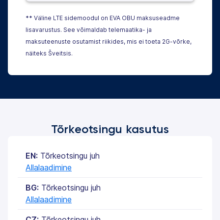
** Väline LTE sidemoodul on EVA OBU maksuseadme
lisavarustus. See võimaldab telemaatika- ja
maksuteenuste osutamist riikides, mis ei toeta 2G-võrke,
näiteks Šveitsis.
Tõrkeotsingu kasutus
EN:
Tõrkeotsingu juh
Allalaadimine
BG:
Tõrkeotsingu juh
Allalaadimine
CZ:
Tõrkeotsingu juh