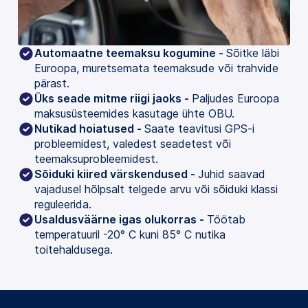
Automaatne teemaksu kogumine -
Sõitke läbi
Euroopa, muretsemata teemaksude või trahvide
pärast.
Üks seade mitme riigi jaoks -
Paljudes Euroopa
maksusüsteemides kasutage ühte OBU.
Nutikad hoiatused -
Saate teavitusi GPS-i
probleemidest, valedest seadetest või
teemaksuprobleemidest.
Sõiduki kiired värskendused -
Juhid saavad
vajadusel hõlpsalt telgede arvu või sõiduki klassi
reguleerida.
Usaldusväärne igas olukorras -
Töötab
temperatuuril -20° C kuni 85° C nutika
toitehaldusega.