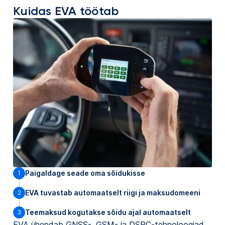
Kuidas EVA töötab
Paigaldage seade oma sõidukisse
1
EVA tuvastab automaatselt riigi ja maksudomeeni
2
Teemaksud kogutakse sõidu ajal automaatselt
3
EVA ühendab GNSS-, GSM- ja DSRC-tehnoloogiad,