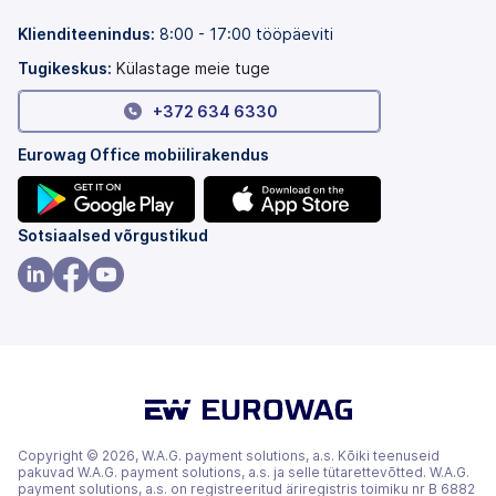
vahekaardil)
Klienditeenindus:
8:00 - 17:00 tööpäeviti
Tugikeskus:
Külastage meie tuge
+372 634 6330
Eurowag Office mobiilirakendus
(avaneb
(avaneb
Sotsiaalsed võrgustikud
uuel
uuel
vahekaardil)
vahekaardil)
(avaneb
(avaneb
(avaneb
uuel
uuel
uuel
vahekaardil)
vahekaardil)
vahekaardil)
Copyright © 2026, W.A.G. payment solutions, a.s. Kõiki teenuseid
pakuvad W.A.G. payment solutions, a.s. ja selle tütarettevõtted. W.A.G.
payment solutions, a.s. on registreeritud äriregistris toimiku nr B 6882