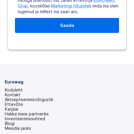
minuga ühendust mis tahes ettevõtja
EUROWAG 
Grup
, kooskõlas
Marketingi nõusolek
mida ma olen
lugenud ja millest ma saan aru.
Eurowag
Koduleht
Kontakt
Aktsepteerimisvõrgustik
Ettevõte
Karjäär
Hakka meie partneriks
Investeerimissuhted
(avaneb
Blogi
uuel
Meedia jaoks
vahekaardil)