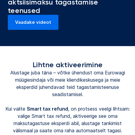
aktsiisimaksu tagastamise
teenused
Vaadake videot
(avaneb uuel vahekaardil)
Lihtne aktiveerimine
Alustage juba täna – võtke ühendust oma Eurowagi
müügiesindaja või meie kliendikeskusega ja meie
eksperdid juhendavad teid tagastamisteenuse
seadistamisel.
Kui valite
Smart tax refund
, on protsess veelgi lihtsam:
valige Smart tax refund, aktiveerige see oma
maksutagastuse eksperdi abil, alustage tankimist
välismaal ja saate oma raha automaatselt tagasi.