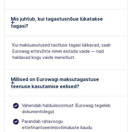
Mis juhtub, kui tagastusnõue lükatakse
tagasi?
Kui maksuasutused taotluse tagasi lükkavad, saab
Eurowag ettevõtte nimel esitada vaide — nad
haldavad kogu vaide menetlust.
Millised on Eurowagi maksutagastuse
teenuse kasutamise eelised?
Vähendab halduskoormust (Eurowag tegeleb
dokumentidega)
Parandab rahavoogu
ettefinantseerimisvõimaluste kaudu