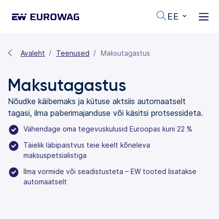
EE
Avaleht
Teenused
Maksutagastus
Maksutagastus
Nõudke käibemaks ja kütuse aktsiis automaatselt
tagasi, ilma paberimajanduse või käsitsi protsessideta.
Vähendage oma tegevuskulusid Euroopas kuni 22 %
Täielik läbipaistvus teie keelt kõneleva
maksuspetsialistiga
Ilma vormide või seadistusteta – EW tooted lisatakse
automaatselt