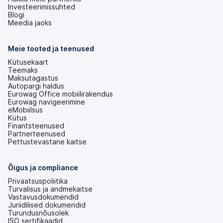
Investeerimissuhted
(avaneb
Blogi
uuel
Meedia jaoks
vahekaardil)
Meie tooted ja teenused
Kütusekaart
Teemaks
Maksutagastus
Autopargi haldus
Eurowag Office mobiilirakendus
Eurowag navigeerimine
eMobiilsus
Kütus
Finantsteenused
Partnerteenused
Pettustevastane kaitse
Õigus ja compliance
Privaatsuspoliitika
Turvalisus ja andmekaitse
Vastavusdokumendid
Juriidilised dokumendid
Turundusnõusolek
ISO sertifikaadid