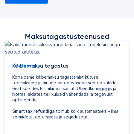
Maksutagastusteenused
Käibemaksu tagastus
Lisateave
Korraldame käibemaksu tagastamist kütuse,
teemaksude ja muude äritegevusega seotud kulude
eest kõikides ELi riikides, samuti Ühendkuningriigis ja
Norras, aidates teil kulusid vähendada ja tegevust
optimeerida.
Smart tax refundiga
toimub kõik automaatselt – ilma
vormideta, ootamiseta ja segaduseta.