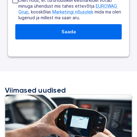
Olen nõus, et turunduslikel eesmärkidel võtab
minuga ühendust mis tahes ettevõtja
EUROWAG 
Grup
, kooskõlas
Marketingi nõusolek
mida ma olen
lugenud ja millest ma saan aru.
Viimased uudised