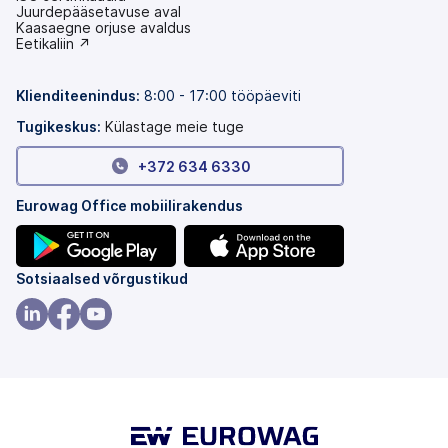
Juurdepääsetavuse aval
(avaneb
Kaasaegne orjuse avaldus
uuel
(avaneb
Eetikaliin ↗
vahekaardil)
uuel
vahekaardil)
Klienditeenindus:
8:00 - 17:00 tööpäeviti
Tugikeskus:
Külastage meie tuge
+372 634 6330
Eurowag Office mobiilirakendus
(avaneb
(avaneb
Sotsiaalsed võrgustikud
uuel
uuel
vahekaardil)
vahekaardil)
(avaneb
(avaneb
(avaneb
uuel
uuel
uuel
vahekaardil)
vahekaardil)
vahekaardil)