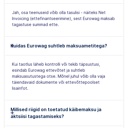
Jah, osa teenuseid võib olla tasulisi - näiteks Net
Invoicing (ettefinantseerimine), sest Eurowag maksab
tagastuse summad ette.
Kuidas Eurowag suhtleb maksuametitega?
Kui taotlus läheb kontrolli või tekib täpsustusi,
esindab Eurowag ettevõtet ja suhtleb
maksuasutustega otse. Mõnel juhul võib olla vaja
täiendavaid dokumente või ettevõttepoolset
lisainfot.
Millised riigid on toetatud käibemaksu ja
aktsiisi tagastamiseks?