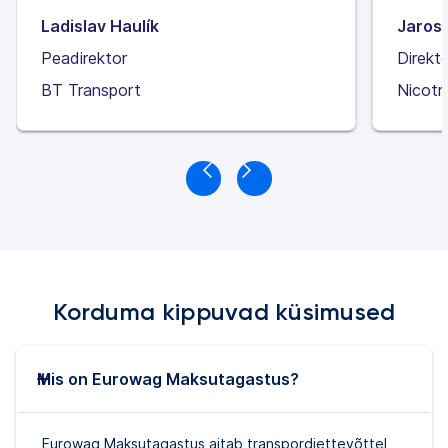
Ladislav Haulík
Jaros
Peadirektor
Direkt
BT Transport
Nicotr
Korduma kippuvad küsimused
Mis on Eurowag Maksutagastus?
Eurowag Maksutagastus aitab transpordiettevõttel