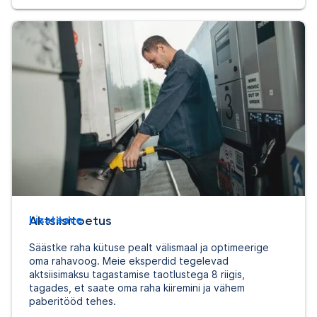
Aktsiisitoetus
Lisateave
Säästke raha kütuse pealt välismaal ja optimeerige
oma rahavoog. Meie eksperdid tegelevad
aktsiisimaksu tagastamise taotlustega 8 riigis,
tagades, et saate oma raha kiiremini ja vähem
paberitööd tehes.