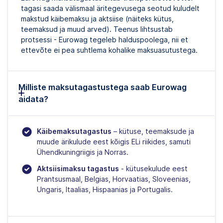
tagasi saada välismaal äritegevusega seotud kuludelt
makstud käibemaksu ja aktsiise (näiteks kütus,
teemaksud ja muud arved). Teenus lihtsustab
protsessi - Eurowag tegeleb halduspoolega, nii et
ettevõte ei pea suhtlema kohalike maksuasutustega.
Milliste maksutagastustega saab Eurowag
aidata?
Käibemaksutagastus
– kütuse, teemaksude ja
muude ärikulude eest kõigis ELi riikides, samuti
Ühendkuningriigis ja Norras.
Aktsiisimaksu tagastus
- kütusekulude eest
Prantsusmaal, Belgias, Horvaatias, Sloveenias,
Ungaris, Itaalias, Hispaanias ja Portugalis.