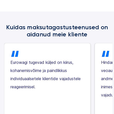
Kuidas maksutagastusteenused on
aidanud meie kliente
Eurowagi tugevad küljed on kiirus,
Hindan
kohanemisvõime ja paindlikkus
veoaut
individuaalsetele klientide vajadustele
andmet
reageerimisel.
inimes
vajadu