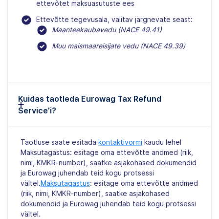
ettevõtet maksuasutuste ees
Ettevõtte tegevusala, valitav järgnevate seast:
Maanteekaubavedu (NACE 49.41)
Muu maismaareisijate vedu (NACE 49.39)
Kuidas taotleda Eurowag Tax Refund
Service’i?
Taotluse saate esitada
kontaktivormi
kaudu lehel
Maksutagastus: esitage oma ettevõtte andmed (riik,
nimi, KMKR-number), saatke asjakohased dokumendid
ja Eurowag juhendab teid kogu protsessi
vältel.
Maksutagastus
: esitage oma ettevõtte andmed
(riik, nimi, KMKR-number), saatke asjakohased
dokumendid ja Eurowag juhendab teid kogu protsessi
vältel.