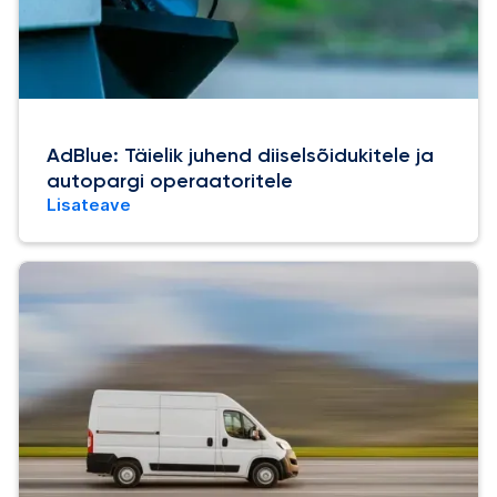
AdBlue: Täielik juhend diiselsõidukitele ja
autopargi operaatoritele
Lisateave