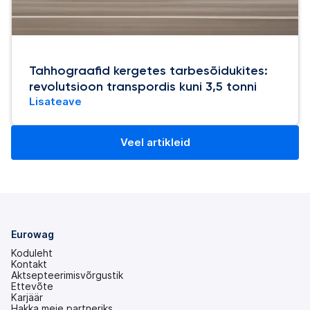
Tahhograafid kergetes tarbesõidukites:
revolutsioon transpordis kuni 3,5 tonni
Lisateave
Veel artikleid
Eurowag
Koduleht
Kontakt
Aktsepteerimisvõrgustik
Ettevõte
Karjäär
Hakka meie partneriks