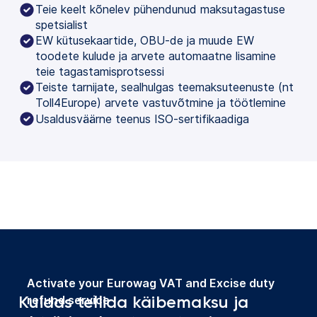
Teie keelt kõnelev pühendunud maksutagastuse
spetsialist
EW kütusekaartide, OBU-de ja muude EW
toodete kulude ja arvete automaatne lisamine
teie tagastamisprotsessi
Teiste tarnijate, sealhulgas teemaksuteenuste (nt
Toll4Europe) arvete vastuvõtmine ja töötlemine
Usaldusväärne teenus ISO-sertifikaadiga
Activate your Eurowag VAT and Excise duty
Kuidas tellida käibemaksu ja
refund service