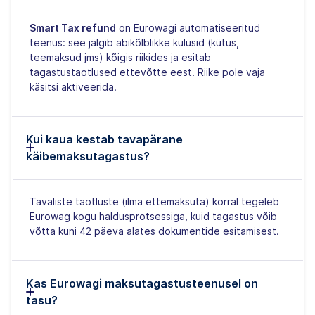
Smart Tax refund
on Eurowagi automatiseeritud
teenus: see jälgib abikõlblikke kulusid (kütus,
teemaksud jms) kõigis riikides ja esitab
tagastustaotlused ettevõtte eest. Riike pole vaja
käsitsi aktiveerida.
Kui kaua kestab tavapärane
käibemaksutagastus?
Tavaliste taotluste (ilma ettemaksuta) korral tegeleb
Eurowag kogu haldusprotsessiga, kuid tagastus võib
võtta kuni 42 päeva alates dokumentide esitamisest.
Kas Eurowagi maksutagastusteenusel on
tasu?