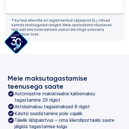
*
Kui teie ettevõte on registreeritud väljaspool ELi, võivad
kehtida teistsugused reeglid. Meie spetsialistid nõustavad
teid alati teie konkreetsele olukorrale kõige sobivama
lahenduse osas.
Meie maksutagastamise
teenusega saate
Automaatne maksimaalne käibemaksu
tagastamine 29 riigist
Aktsiisimaksu tagasimaksed 8 riigist
Käsitsi seadistamine pole vajalik
Täielik läbipaistvus – oma kliendiportaalis saate
jälgida tagastamise kulgu