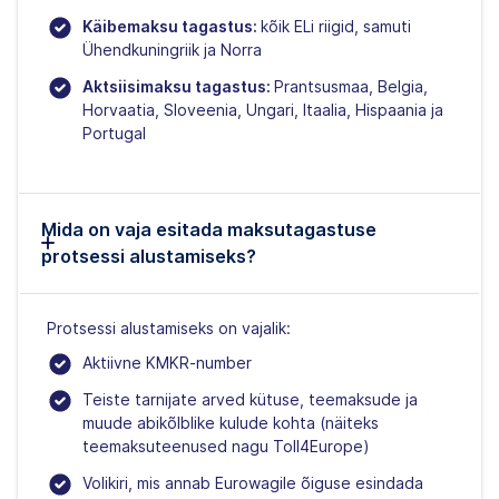
Käibemaksu tagastus:
kõik ELi riigid, samuti
Ühendkuningriik ja Norra
Aktsiisimaksu tagastus:
Prantsusmaa, Belgia,
Horvaatia, Sloveenia, Ungari, Itaalia, Hispaania ja
Portugal
Mida on vaja esitada maksutagastuse
protsessi alustamiseks?
Protsessi alustamiseks on vajalik:
Aktiivne KMKR‑number
Teiste tarnijate arved kütuse, teemaksude ja
muude abikõlblike kulude kohta (näiteks
teemaksuteenused nagu Toll4Europe)
Volikiri, mis annab Eurowagile õiguse esindada