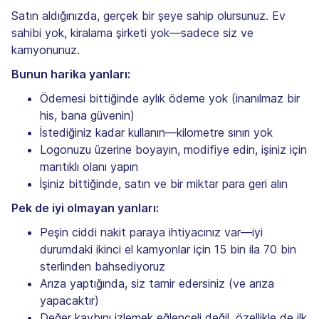
Satın aldığınızda, gerçek bir şeye sahip olursunuz. Ev
sahibi yok, kiralama şirketi yok—sadece siz ve
kamyonunuz.
Bunun harika yanları:
Ödemesi bittiğinde aylık ödeme yok (inanılmaz bir
his, bana güvenin)
İstediğiniz kadar kullanın—kilometre sınırı yok
Logonuzu üzerine boyayın, modifiye edin, işiniz için
mantıklı olanı yapın
İşiniz bittiğinde, satın ve bir miktar para geri alın
Pek de iyi olmayan yanları:
Peşin ciddi nakit paraya ihtiyacınız var—iyi
durumdaki ikinci el kamyonlar için 15 bin ila 70 bin
sterlinden bahsediyoruz
Arıza yaptığında, siz tamir edersiniz (ve arıza
yapacaktır)
Değer kaybını izlemek eğlenceli değil, özellikle de ilk