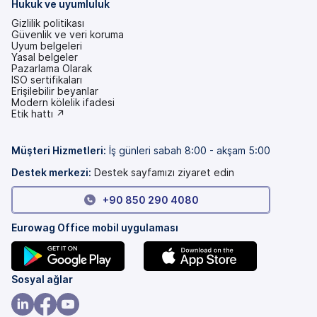
Hukuk ve uyumluluk
Gizlilik politikası
Güvenlik ve veri koruma
Uyum belgeleri
Yasal belgeler
Pazarlama Olarak
ISO sertifikaları
Erişilebilir beyanlar
(yeni
Modern kölelik ifadesi
bir
(yeni
Etik hattı ↗
sekmede)
bir
sekmede)
Müşteri Hizmetleri
:
İş günleri sabah 8:00 - akşam 5:00
Destek merkezi:
Destek sayfamızı ziyaret edin
+90 850 290 4080
Eurowag Office mobil uygulaması
(yeni
(yeni
Sosyal ağlar
bir
bir
sekmede)
sekmede)