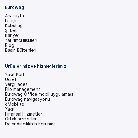
Eurowag
Anasayfa
İletişim
Kabul ağı
Şirket
Kariyer
Yatırımcı ilişkileri
(yeni
Blog
bir
Basın Bültenleri
sekmede)
Ürünlerimiz ve hizmetlerimiz
Yakıt Kartı
Ücretli
Vergi İadesi
Filo management
Eurowag Office mobil uygulaması
Eurowag navigasyonu
eMobilite
Yakıt
Finansal Hizmetler
Ortak hizmetleri
Dolandırıcılıktan Korunma