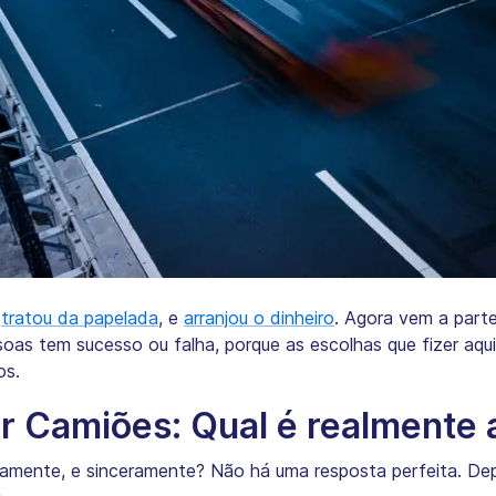
,
tratou da papelada
, e
arranjou o dinheiro
. Agora vem a part
soas tem sucesso ou falha, porque as escolhas que fizer aqu
os.
r Camiões: Qual é realmente
amente, e sinceramente? Não há uma resposta perfeita. De