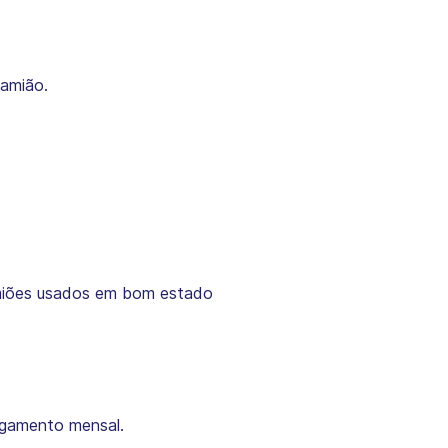
camião.
 camiões usados em bom estado
pagamento mensal.