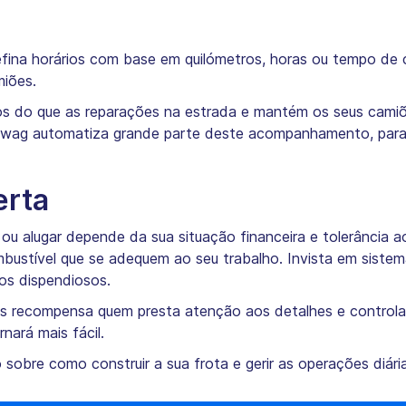
fina horários com base em quilómetros, horas ou tempo de c
miões.
 do que as reparações na estrada e mantém os seus camiõe
rowag automatiza grande parte deste acompanhamento, para
erta
u alugar depende da sua situação financeira e tolerância 
ombustível que se adequem ao seu trabalho. Invista em sist
ros dispendiosos.
os recompensa quem presta atenção aos detalhes e controla
rnará mais fácil.
sobre como construir a sua frota e gerir as operações diária