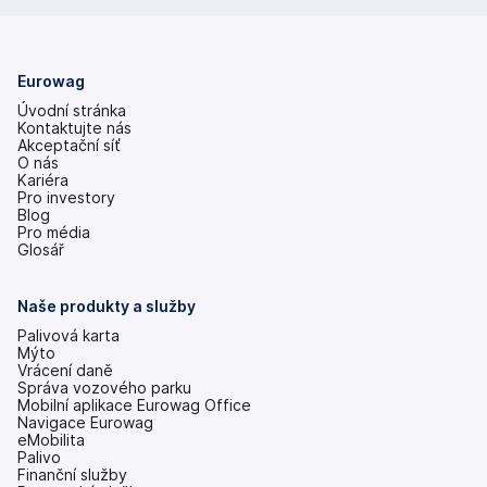
Eurowag
Úvodní stránka
Kontaktujte nás
Akceptační síť
O nás
Kariéra
Pro investory
(se
Blog
v
Pro média
nových
Glosář
záložkách)
Naše produkty a služby
Palivová karta
Mýto
Vrácení daně
Správa vozového parku
Mobilní aplikace Eurowag Office
Navigace Eurowag
eMobilita
Palivo
Finanční služby