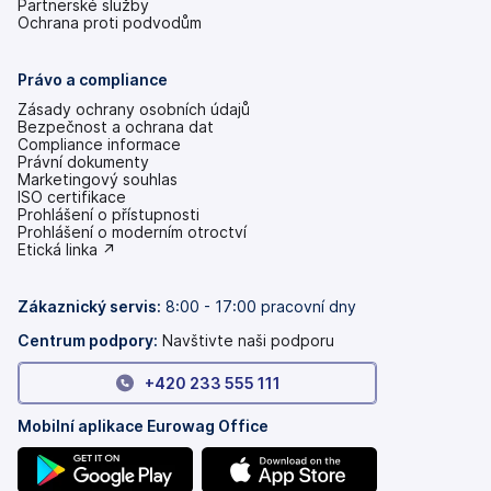
Partnerské služby
Ochrana proti podvodům
Právo a compliance
Zásady ochrany osobních údajů
Bezpečnost a ochrana dat
Compliance informace
Právní dokumenty
Marketingový souhlas
ISO certifikace
Prohlášení o přístupnosti
(se
Prohlášení o moderním otroctví
v
(se
Etická linka ↗
nových
v
záložkách)
nových
záložkách)
Zákaznický servis:
8:00 - 17:00 pracovní dny
Centrum podpory:
Navštivte naši podporu
+420 233 555 111
Mobilní aplikace Eurowag Office