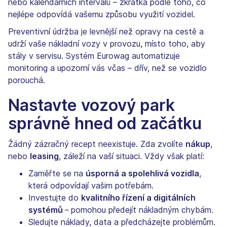
nebo kalendářních intervalů – zkrátka podle toho, co
nejlépe odpovídá vašemu způsobu využití vozidel.
Preventivní údržba je levnější než opravy na cestě a
udrží vaše nákladní vozy v provozu, místo toho, aby
stály v servisu. Systém Eurowag automatizuje
monitoring a upozorní vás včas – dřív, než se vozidlo
porouchá.
Nastavte vozový park
správně hned od začátku
Žádný zázračný recept neexistuje. Zda zvolíte
nákup
,
nebo
leasing
, záleží na vaší situaci. Vždy však platí:
Zaměřte se na
úsporná a spolehlivá vozidla
,
která odpovídají vašim potřebám.
Investujte do
kvalitního řízení a digitálních
systémů
–
pomohou předejít nákladným chybám.
Sledujte náklady, data a předcházejte problémům.