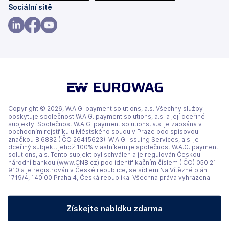
(se
(se
Sociální sítě
v
v
nových
nových
(se
(se
(se
záložkách)
záložkách)
v
v
v
nových
nových
nových
záložkách)
záložkách)
záložkách)
Copyright © 2026, W.A.G. payment solutions, a.s. Všechny služby
poskytuje společnost W.A.G. payment solutions, a.s. a její dceřiné
subjekty. Společnost W.A.G. payment solutions, a.s. je zapsána v
obchodním rejstříku u Městského soudu v Praze pod spisovou
značkou B 6882 (IČO 26415623). W.A.G. Issuing Services, a.s. je
dceřiný subjekt, jehož 100% vlastníkem je společnost W.A.G. payment
solutions, a.s. Tento subjekt byl schválen a je regulován Českou
národní bankou (www.CNB.cz) pod identifikačním číslem (IČO) 050 21
910 a je registrován v České republice, se sídlem Na Vítězné pláni
1719/4, 140 00 Praha 4, Česká republika. Všechna práva vyhrazena.
Získejte nabídku zdarma
(opens in a new tab)