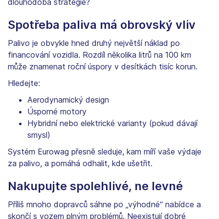
dlouhodobá strategie?
Spotřeba paliva má obrovský vliv
Palivo je obvykle hned druhý největší náklad po
financování vozidla. Rozdíl několika litrů na 100 km
může znamenat roční úspory v desítkách tisíc korun.
Hledejte:
Aerodynamický design
Úsporné motory
Hybridní nebo elektrické varianty (pokud dávají
smysl)
Systém Eurowag přesně sleduje, kam míří vaše výdaje
za palivo, a pomáhá odhalit, kde ušetřit.
Nakupujte spolehlivé, ne levné
Příliš mnoho dopravců sáhne po „výhodné“ nabídce a
skončí s vozem plným problémů. Neexistují dobré