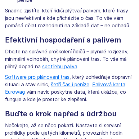
peníze
Snadno zjistíte, kteří řidiči plýtvají palivem, které trasy
jsou neefektivní a kde přicházíte o čas. To vše vám
pomáhá dělat rozhodnutí na základě dat – ne odhadů.
Efektivní hospodaření s palivem
Dbejte na správné proškolení řidičů – plynulé rozjezdy,
minimální volnoběh, chytré plánování tras. To vše má
přímý dopad na
spotřebu paliva
.
Software pro plánování tras
, který zohledňuje dopravní
situaci a stav silnic,
šetří čas i peníze
.
Palivová karta
Eurowag
vám navíc poskytne data, která ukážou, co
funguje a kde je prostor ke zlepšení.
Buďte o krok napřed s údržbou
Nečekejte, až se něco pokazí. Nastavte si servisní
prohlídky podle ujetých kilometrů, provozních hodin