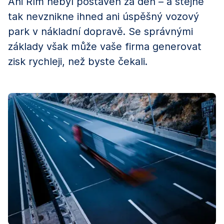
Ani Řím nebyl postaven za den – a stejně
tak nevznikne ihned ani úspěšný vozový
park v nákladní dopravě. Se správnými
základy však může vaše firma generovat
zisk rychleji, než byste čekali.