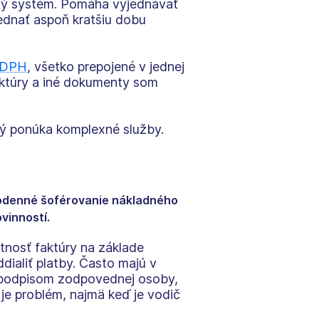
ený systém. Pomáha vyjednávať
ednať aspoň kratšiu dobu
 DPH
, všetko prepojené v jednej
aktúry a iné dokumenty som
orý ponúka komplexné služby.
ždodenné šoférovanie nákladného
vinností.
tnosť faktúry na základe
ialiť platby. Často majú v
s podpisom zodpovednej osoby,
je problém, najmä keď je vodič