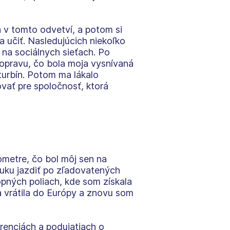
 v tomto odvetví, a potom si
a učiť. Nasledujúcich niekoľko
 na sociálnych sieťach. Po
dopravu, čo bola moja vysnívaná
turbín. Potom ma lákalo
vať pre spoločnosť, ktorá
ometre, čo bol môj sen na
uku jazdiť po zľadovatených
pných poliach, kde som získala
 vrátila do Európy a znovu som
erenciách a podujatiach o