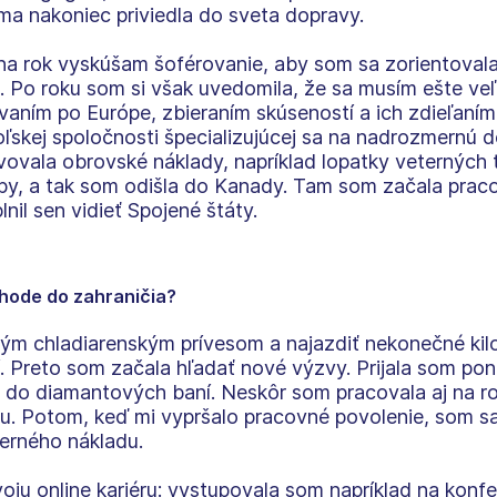
ma nakoniec priviedla do sveta dopravy.
 na rok vyskúšam šoférovanie, aby som sa zorientovala
. Po roku som si však uvedomila, že sa musím ešte veľ
vaním po Európe, zbieraním skúseností a ich zdieľaním
oľskej spoločnosti špecializujúcej sa na nadrozmernú 
vovala obrovské náklady, napríklad lopatky veterných 
, a tak som odišla do Kanady. Tam som začala praco
lnil sen vidieť Spojené štáty.
chode do zahraničia?
jným chladiarenským prívesom a najazdiť nekonečné kil
 Preto som začala hľadať nové výzvy. Prijala som pon
 do diamantových baní. Neskôr som pracovala aj na ro
u. Potom, keď mi vypršalo pracovné povolenie, som sa
erného nákladu.
oju online kariéru: vystupovala som napríklad na konf