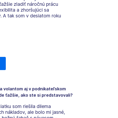
ažšie zladiť náročnú prácu
ibilita a zhoršujúci sa
y. A tak som v desiatom roku
 za volantom aj v podnikateľskom
ude ťažšie, ako ste si predstavovali?
atku som riešila dilema
 nákladov, ale bolo mi jasné,
la bežný ťahač s návesom –