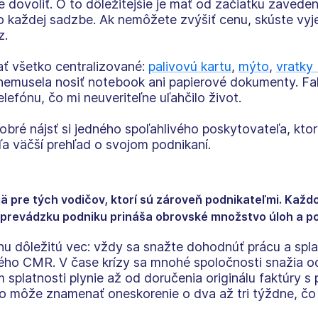
dovoliť. O to dôležitejšie je mať od začiatku zaved
o každej sadzbe. Ak nemôžete zvýšiť cenu, skúste vyj
z.
 všetko centralizované:
palivovú kartu
,
mýto
,
vratky
 nemusela nosiť notebook ani papierové dokumenty. F
lefónu, čo mi neuveriteľne uľahčilo život.
obré nájsť si jedného spoľahlivého poskytovateľa, kt
a väčší prehľad o svojom podnikaní.
ajmä pre tých vodičov, ktorí sú zároveň podnikateľmi. Ka
ť prevádzku podniku prináša obrovské množstvo úloh a po
nu dôležitú vec: vždy sa snažte dohodnúť prácu a spla
o CMR. V čase krízy sa mnohé spoločnosti snažia odd
splatnosti plynie až od doručenia originálu faktúry 
o môže znamenať oneskorenie o dva až tri týždne, čo 