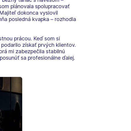
e som plánovala spolupracovať
Majiteľ dokonca vyslovil
e mňa posledná kvapka – rozhodla
astnou prácou. Keď som si
odarilo získať prvých klientov.
orá mi zabezpečila stabilnú
posunúť sa profesionálne ďalej.