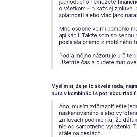
jednoducho nemôžete finančne 
o všetkom – o každej zmluve, 
splatnosti alebo viac jázd nara
Mne osobne veľmi pomohlo mať
aplikácii. Takže som so sebou
posielala priamo z mobilného te
Podľa môjho názoru je určite d
Ušetríte čas a budete mať oveľ
Myslím si, že je to skvelá rada, n
auta v kombinácii s potrebou riadi
Áno, musím zdôrazniť ešte jed
naskenovaného alebo vyfotenéh
zmluvách podmienku, že dátum 
nie od samotného vyloženia. T
stále na cestách.