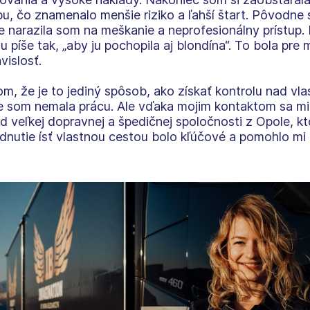
bu, čo znamenalo menšie riziko a ľahší štart. Pôvodn
 narazila som na meškanie a neprofesionálny prístup. 
 píše tak, „aby ju pochopila aj blondína“. To bola pr
vislosť.
som, že je to jediný spôsob, ako získať kontrolu nad vl
e som nemala prácu. Ale vďaka mojim kontaktom sa mi p
veľkej dopravnej a špedičnej spoločnosti z Opole, kt
nutie ísť vlastnou cestou bolo kľúčové a pomohlo mi 