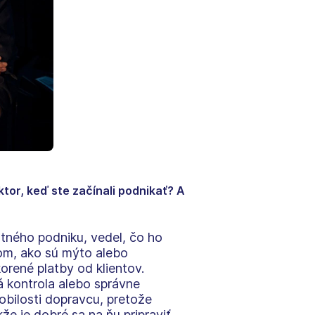
tor, keď ste začínali podnikať? A
tného podniku, vedel, čo ho
om, ako sú mýto alebo
orené platby od klientov.
á kontrola alebo správne
obilosti dopravcu, pretože
e je dobré sa na ňu pripraviť.