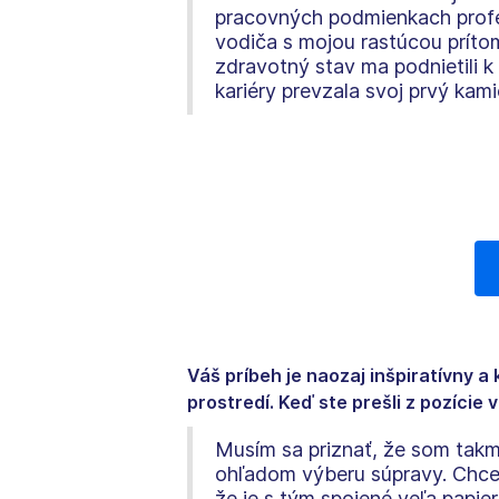
pracovných podmienkach profe
vodiča s mojou rastúcou prítom
zdravotný stav ma podnietili k
kariéry prevzala svoj prvý kam
Váš príbeh je naozaj inšpiratívny a
prostredí. Keď ste prešli z pozície 
Musím sa priznať, že som takm
ohľadom výberu súpravy. Chcel
že je s tým spojené veľa papi