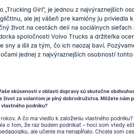
„Trucking Girl“, je jednou z najvýraznejších os
ičtinu, ale jej vášeň pre kamióny ju priviedla k
čný život na cestách delí na sociálnych sieťach 
rka spoločnosti Volvo Trucks a držiteľka ocene
voje sny a išli za tým, čo ich naozaj baví. Pozýv
očami jednej z najvýraznejších osobností tohto
 Vaše skúsenosti v oblasti dopravy sú skutočne obdivuho
e život za volantom je plný dobrodružstva. Môžete nám po
u vlastného podniku?
 rokov. A čo ma viedlo k založeniu vlastného podniku
la o tom, že raz budem podnikať – hoci som vtedy ešt
edagogiku, ale učenie ma nenapĺňalo. Chcela som ces