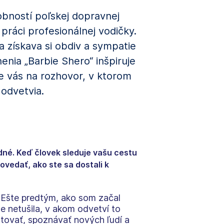
obností poľskej dopravnej
 práci profesionálnej vodičky.
a získava si obdiv a sympatie
nia „Barbie Shero“ inšpiruje
ame vás na rozhovor, v ktorom
 odvetvia.
dné. Keď človek sleduje vašu cestu
vedať, ako ste sa dostali k
? Ešte predtým, ako som začal
e netušila, v akom odvetví to
tovať, spoznávať nových ľudí a