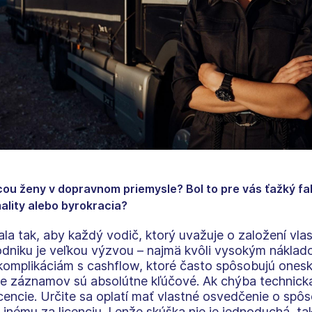
ou ženy v dopravnom priemysle? Bol to pre vás ťažký fak
ality alebo byrokracia?
 tak, aby každý vodič, ktorý uvažuje o založení vlas
dniku je veľkou výzvou – najmä kvôli vysokým náklad
li komplikáciám s cashflow, ktoré často spôsobujú onesk
nie záznamov sú absolútne kľúčové. Ak chýba technick
cencie. Určite sa oplatí mať vlastné osvedčenie o spôs
inému za licenciu. Lenže skúška nie je jednoduchá, takž