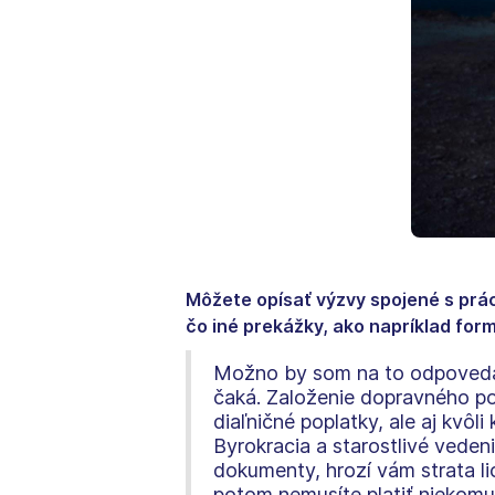
Môžete opísať výzvy spojené s prác
čo iné prekážky, ako napríklad form
Možno by som na to odpovedala
čaká. Založenie dopravného po
diaľničné poplatky, ale aj kvô
Byrokracia a starostlivé vede
dokumenty, hrozí vám strata li
potom nemusíte platiť niekomu 