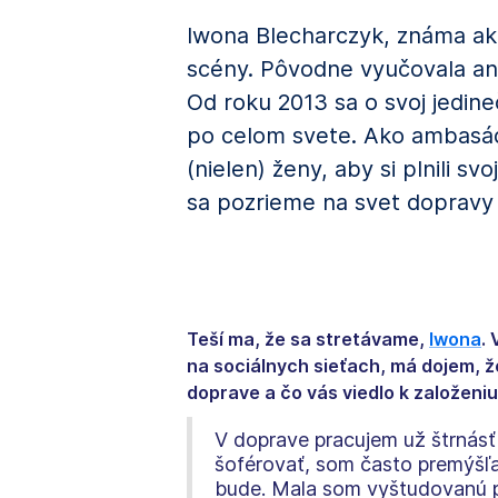
Iwona Blecharczyk, známa ako 
scény. Pôvodne vyučovala angl
Od roku 2013 sa o svoj jedine
po celom svete. Ako ambasádo
(nielen) ženy, aby si plnili s
sa pozrieme na svet dopravy 
Teší ma, že sa stretávame,
Iwona
.
na sociálnych sieťach, má dojem, ž
doprave a čo vás viedlo k založeni
V doprave pracujem už štrnásť
šoférovať, som často premýšľa
bude. Mala som vyštudovanú p