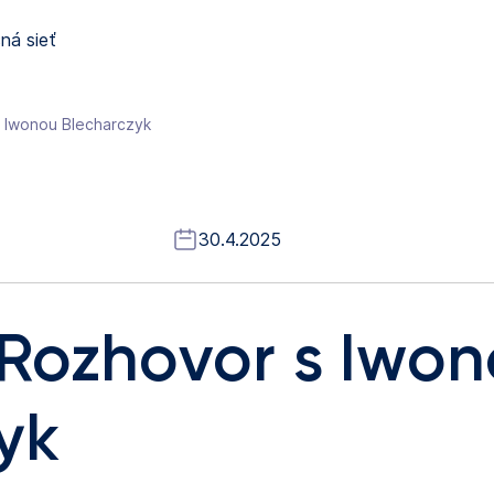
ná sieť
 Iwonou Blecharczyk
30.4.2025
Rozhovor s Iwo
yk