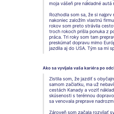
moja vášeň pre nákladné autá 
Rozhodla som sa, že si najprv
nakoniec založím vlastnú firmu
rokov som preto strávila cesto
troch rokoch prišla ponuka z p
práca. Tri roky som tam prepra
preskúmať dopravu mimo Európy
jazdila aj do USA. Tým sa mi sp
Ako sa vyvíjala vaša kariéra po od
Zistila som, že jazdiť s obyča
samom začiatku, ma už nebaví.
cestách Kanady a voziť náklad
skúsenosti s terénnou dopravo
sa venovala preprave nadrozm
Zároveň som začala rozvíjať sv