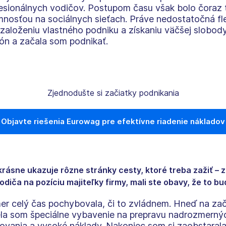
sionálnych vodičov. Postupom času však bolo čoraz ť
nosťou na sociálnych sieťach. Práve nedostatočná flex
 založeniu vlastného podniku a získaniu väčšej slobod
ión a začala som podnikať.
Zjednodušte si začiatky podnikania
Objavte riešenia Eurowag pre efektívne riadenie nákladov
 krásne ukazuje rôzne stránky cesty, ktoré treba zažiť –
vodiča na pozíciu majiteľky firmy, mali ste obavy, že to b
er celý čas pochybovala, či to zvládnem. Hneď na zači
a som špeciálne vybavenie na prepravu nadrozmerných
erovania a vysoké náklady. Nakoniec som si zaobstara