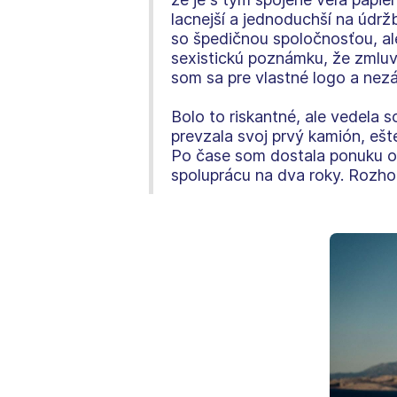
lacnejší a jednoduchší na údrž
so špedičnou spoločnosťou, ale
sexistickú poznámku, že zmluvu
som sa pre vlastné logo a nezá
Bolo to riskantné, ale vedela 
prevzala svoj prvý kamión, ešt
Po čase som dostala ponuku od 
spoluprácu na dva roky. Rozhod