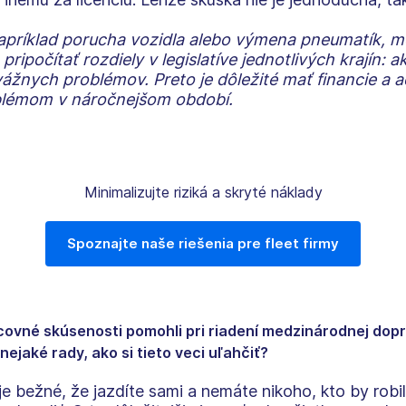
príklad porucha vozidla alebo výmena pneumatík, m
ripočítať rozdiely v legislatíve jednotlivých krajín: 
ážnych problémov. Preto je dôležité mať financie a a
roblémom v náročnejšom období.
Minimalizujte riziká a skryté náklady
Spoznajte naše riešenia pre fleet firmy
né skúsenosti pomohli pri riadení medzinárodnej doprav
nejaké rady, ako si tieto veci uľahčiť?
e bežné, že jazdíte sami a nemáte nikoho, kto by robil 