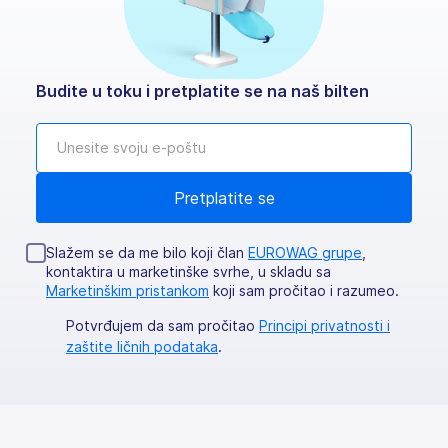
Budite u toku i pretplatite se na naš bilten
Slažem se da me bilo koji član
EUROWAG grupe
,
kontaktira u marketinške svrhe, u skladu sa
Marketinškim pristankom
koji sam pročitao i razumeo.
Potvrđujem da sam pročitao
Principi privatnosti i
zaštite ličnih podataka
.