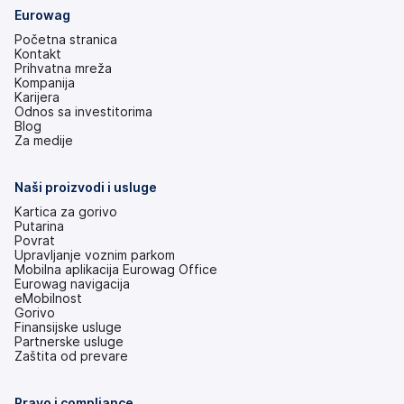
Eurowag
Početna stranica
Kontakt
Prihvatna mreža
Kompanija
Karijera
Odnos sa investitorima
(otvara
Blog
se
Za medije
na
nove
kartice)
Naši proizvodi i usluge
Kartica za gorivo
Putarina
Povrat
Upravljanje voznim parkom
Mobilna aplikacija Eurowag Office
Eurowag navigacija
eMobilnost
Gorivo
Finansijske usluge
Partnerske usluge
Zaštita od prevare
Pravo i compliance