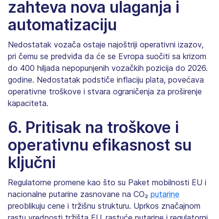
zahteva nova ulaganja i
automatizaciju
Nedostatak vozača ostaje najoštriji operativni izazov,
pri čemu se predviđa da će se Evropa suočiti sa krizom
do 400 hiljada nepopunjenih vozačkih pozicija do 2026.
godine. Nedostatak podstiče inflaciju plata, povećava
operativne troškove i stvara ograničenja za proširenje
kapaciteta.
6. Pritisak na troškove i
operativnu efikasnost su
ključni
Regulatorne promene kao što su Paket mobilnosti EU i
nacionalne putarine zasnovane na CO₂
putarine
preoblikuju cene i tržišnu strukturu. Uprkos značajnom
rastu vrednosti tržišta EU, rastuće putarine i regulatorni