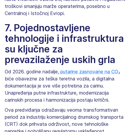
troškovi smanjuju marže operaterima, posebno u
Centralnoj i Istočnoj Evropi.
7. Pojednostavljene
tehnologije i infrastruktura
su ključne za
prevazilaženje uskih grla
Od 2026. godine nadalje,
putarine zasnovane na CO₂
biće obavezne za teška teretna vozila, a digitalna
dokumentacija je sve više potrebna za carinu.
Unapređenja putne infrastrukture, modernizacija
carinskih procesa i harmonizacija postaju kritični.
Ova predviđanja odražavaju veoma transformativan
period za industriju komercijalnog drumskog transporta
(CRT) dok prihvata održivost, nove tehnološke
napretke i poboljšanu regulatornu usklađenost.