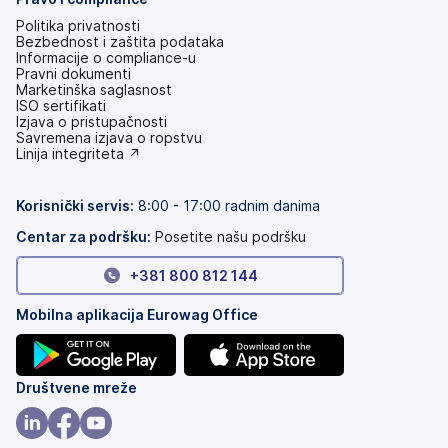
Politika privatnosti
Bezbednost i zaštita podataka
Informacije o compliance-u
Pravni dokumenti
Marketinška saglasnost
ISO sertifikati
Izjava o pristupačnosti
(otvara
Savremena izjava o ropstvu
se
(otvara
Linija integriteta ↗
na
se
nove
na
kartice)
nove
Korisnički servis
:
8:00 - 17:00 radnim danima
kartice)
Centar za podršku:
Posetite našu podršku
+381 800 812 144
Mobilna aplikacija Eurowag Office
(otvara
(otvara
Društvene mreže
se
se
na
na