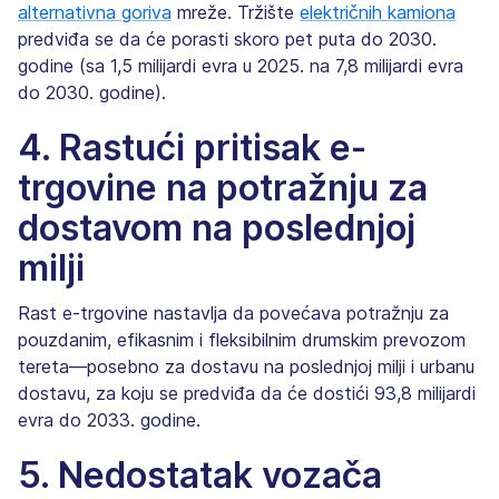
alternativna goriva
mreže. Tržište
električnih kamiona
predviđa se da će porasti skoro pet puta do 2030.
godine (sa 1,5 milijardi evra u 2025. na 7,8 milijardi evra
do 2030. godine).
4. Rastući pritisak e-
trgovine na potražnju za
dostavom na poslednjoj
milji
Rast e-trgovine nastavlja da povećava potražnju za
pouzdanim, efikasnim i fleksibilnim drumskim prevozom
tereta—posebno za dostavu na poslednjoj milji i urbanu
dostavu, za koju se predviđa da će dostići 93,8 milijardi
evra do 2033. godine.
5. Nedostatak vozača