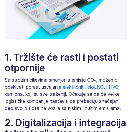
1. Tržište će rasti i postati
otpornije
Sa strožim ciljevima smanjenja emisija CO₂, možemo
očekivati porast usvajanja
električnih
,
bioLNG
, i
HVO
kamiona, koji su sve traženiji. Očekuje se da će velike
logističke kompanije nastaviti da prebacuju značajan
deo svojih flota na vozila sa niskim i nultim emisijama.
2. Digitalizacija i integracija