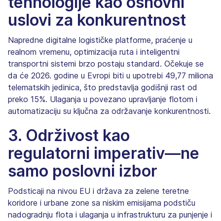
tehnologije kao osnovni
uslovi za konkurentnost
Napredne digitalne logističke platforme, praćenje u
realnom vremenu, optimizacija ruta i inteligentni
transportni sistemi brzo postaju standard. Očekuje se
da će 2026. godine u Evropi biti u upotrebi 49,77 miliona
telematskih jedinica, što predstavlja godišnji rast od
preko 15%. Ulaganja u povezano upravljanje flotom i
automatizaciju su ključna za održavanje konkurentnosti.
3. Održivost kao
regulatorni imperativ—ne
samo poslovni izbor
Podsticaji na nivou EU i država za zelene teretne
koridore i urbane zone sa niskim emisijama podstiču
nadogradnju flota i ulaganja u infrastrukturu za punjenje i