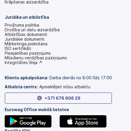
Krāpšanas aizsardzība
Juridika un atbilstība
Privātuma politika
Drošība un datu aizsardzība
Atbilstības dokumenti
Juridiskie dokumenti
Mārketinga piekrišana
ISO sertifikāti
Pieejamības paziņojums
(tiek
Mūsdienu verdzības paziņojums
atvērts
(tiek
Integritātes līnija ↗
jaunā
atvērts
cilnē)
jaunā
cilnē)
Klientu apkalpošana:
Darba dienās no 8:00 līdz 17:00
Atbalsta centrs:
Apmeklējiet mūsu atbalstu
+371 676 606 29
Eurowag Office mobilā lietotne
Sociālie tīkli