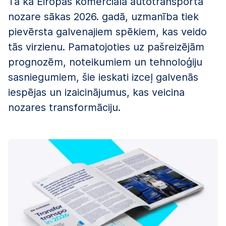
Tā kā Eiropas komerciālā autotransporta
nozare sākas 2026. gadā, uzmanība tiek
pievērsta galvenajiem spēkiem, kas veido
tās virzienu. Pamatojoties uz pašreizējām
prognozēm, noteikumiem un tehnoloģiju
sasniegumiem, šie ieskati izceļ galvenās
iespējas un izaicinājumus, kas veicina
nozares transformāciju.