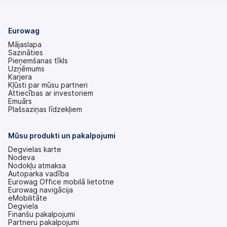
Eurowag
Mājaslapa
Sazināties
Pieņemšanas tīkls
Uzņēmums
Karjera
Kļūsti par mūsu partneri
Attiecības ar investoriem
(tiek
Emuārs
atvērts
Plašsaziņas līdzekļiem
jaunā
cilnē)
Mūsu produkti un pakalpojumi
Degvielas karte
Nodeva
Nodokļu atmaksa
Autoparka vadība
Eurowag Office mobilā lietotne
Eurowag navigācija
eMobilitāte
Degviela
Finanšu pakalpojumi
Partneru pakalpojumi