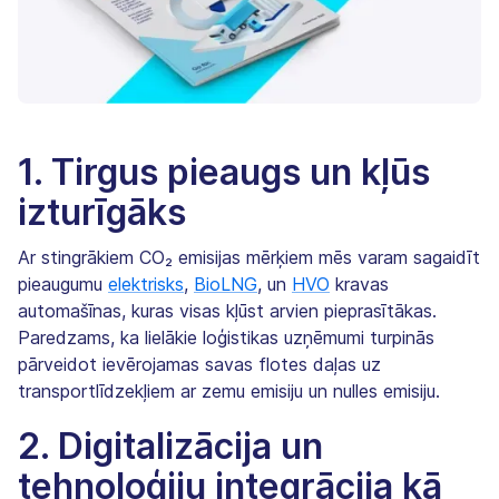
1. Tirgus pieaugs un kļūs
izturīgāks
Ar stingrākiem CO₂ emisijas mērķiem mēs varam sagaidīt
pieaugumu
elektrisks
,
BioLNG
, un
HVO
kravas
automašīnas, kuras visas kļūst arvien pieprasītākas.
Paredzams, ka lielākie loģistikas uzņēmumi turpinās
pārveidot ievērojamas savas flotes daļas uz
transportlīdzekļiem ar zemu emisiju un nulles emisiju.
2. Digitalizācija un
tehnoloģiju integrācija kā