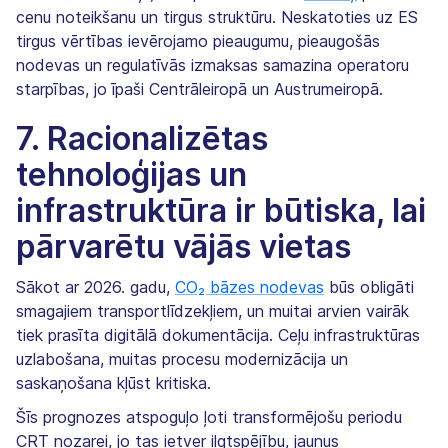
cenu noteikšanu un tirgus struktūru. Neskatoties uz ES
tirgus vērtības ievērojamo pieaugumu, pieaugošās
nodevas un regulatīvās izmaksas samazina operatoru
starpības, jo īpaši Centrāleiropā un Austrumeiropā.
7. Racionalizētas
tehnoloģijas un
infrastruktūra ir būtiska, lai
pārvarētu vājās vietas
Sākot ar 2026. gadu,
CO₂ bāzes nodevas
būs obligāti
smagajiem transportlīdzekļiem, un muitai arvien vairāk
tiek prasīta digitālā dokumentācija. Ceļu infrastruktūras
uzlabošana, muitas procesu modernizācija un
saskaņošana kļūst kritiska.
Šīs prognozes atspoguļo ļoti transformējošu periodu
CRT nozarei, jo tas ietver ilgtspējību, jaunus