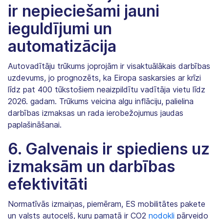
ir nepieciešami jauni
ieguldījumi un
automatizācija
Autovadītāju trūkums joprojām ir visaktuālākais darbības
uzdevums, jo prognozēts, ka Eiropa saskarsies ar krīzi
līdz pat 400 tūkstošiem neaizpildītu vadītāja vietu līdz
2026. gadam. Trūkums veicina algu inflāciju, palielina
darbības izmaksas un rada ierobežojumus jaudas
paplašināšanai.
6. Galvenais ir spiediens uz
izmaksām un darbības
efektivitāti
Normatīvās izmaiņas, piemēram, ES mobilitātes pakete
un valsts autoceļš, kuru pamatā ir CO2
nodokļi
pārveido