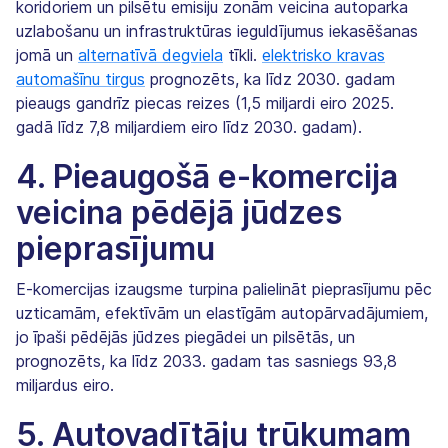
koridoriem un pilsētu emisiju zonām veicina autoparka
uzlabošanu un infrastruktūras ieguldījumus iekasēšanas
jomā un
alternatīvā degviela
tīkli.
elektrisko kravas
automašīnu tirgus
prognozēts, ka līdz 2030. gadam
pieaugs gandrīz piecas reizes (1,5 miljardi eiro 2025.
gadā līdz 7,8 miljardiem eiro līdz 2030. gadam).
4. Pieaugošā e-komercija
veicina pēdējā jūdzes
pieprasījumu
E-komercijas izaugsme turpina palielināt pieprasījumu pēc
uzticamām, efektīvām un elastīgām autopārvadājumiem,
jo īpaši pēdējās jūdzes piegādei un pilsētās, un
prognozēts, ka līdz 2033. gadam tas sasniegs 93,8
miljardus eiro.
5. Autovadītāju trūkumam