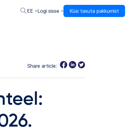
EE
Logi sisse
Küsi tasuta pakkumist
Share article:
teel:
026.