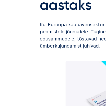
aastaks
Kui Euroopa kaubaveosektor 
peamistele jõududele. Tugined
edusammudele, tõstavad need
ümberkujundamist juhivad.