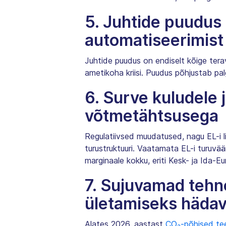
5. Juhtide puudus 
automatiseerimis
Juhtide puudus on endiselt kõige ter
ametikoha kriisi. Puudus põhjustab pal
6. Surve kuludele 
võtmetähtsusega
Regulatiivsed muudatused, nagu EL-i li
turustruktuuri. Vaatamata EL-i turuvä
marginaale kokku, eriti Kesk- ja Ida-E
7. Sujuvamad tehno
ületamiseks hädav
Alates 2026. aastast
CO₂-põhised t