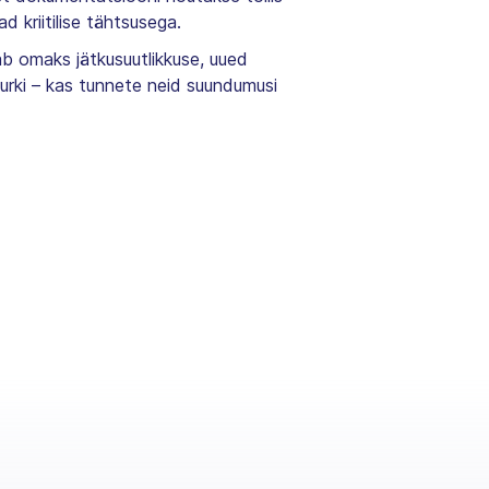
 kriitilise tähtsusega.
 omaks jätkusuutlikkuse, uued
urki – kas tunnete neid suundumusi