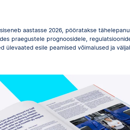
siseneb aastasse 2026, pööratakse tähelepanu
es praegustele prognoosidele, regulatsioonidel
 ülevaated esile peamised võimalused ja välja