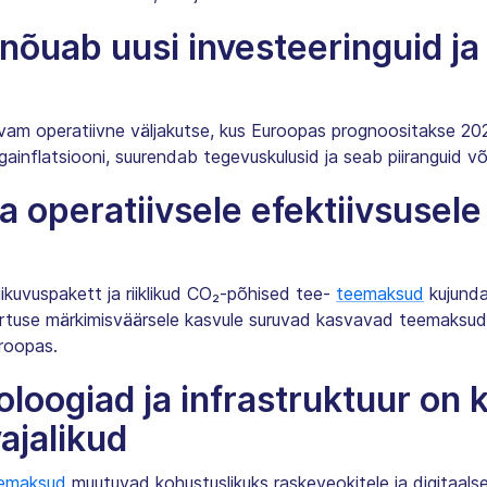
nõuab uusi investeeringuid ja
t
avam operatiivne väljakutse, kus Euroopas prognoositakse 202
gainflatsiooni, suurendab tegevuskulusid ja seab piiranguid v
ja operatiivsele efektiivsusele
ikuvuspakett ja riiklikud CO₂-põhised tee-
teemaksud
kujunda
ärtuse märkimisväärsele kasvule suruvad kasvavad teemaksud j
uroopas.
loogiad ja infrastruktuur on 
ajalikud
eemaksud
muutuvad kohustuslikuks raskeveokitele ja digitaals