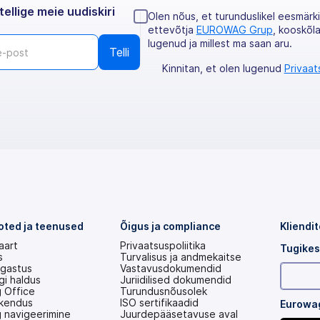
tellige meie uudiskiri
Olen nõus, et turunduslikel eesmär
ettevõtja
EUROWAG Grup
, kooskõl
lugenud ja millest ma saan aru.
Kinnitan, et olen lugenud
Privaat
oted ja teenused
Õigus ja compliance
Kliendi
aart
Privaatsuspoliitika
Tugikes
s
Turvalisus ja andmekaitse
gastus
Vastavusdokumendid
gi haldus
Juriidilised dokumendid
 Office
Turundusnõusolek
akendus
ISO sertifikaadid
Eurowag
 navigeerimine
Juurdepääsetavuse aval