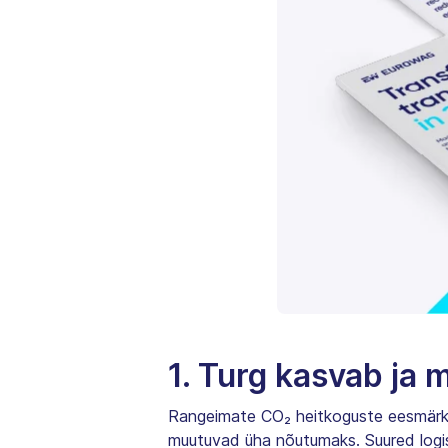
1. Turg kasvab ja
Rangeimate CO₂ heitkoguste eesmärk
muutuvad üha nõutumaks. Suured logis