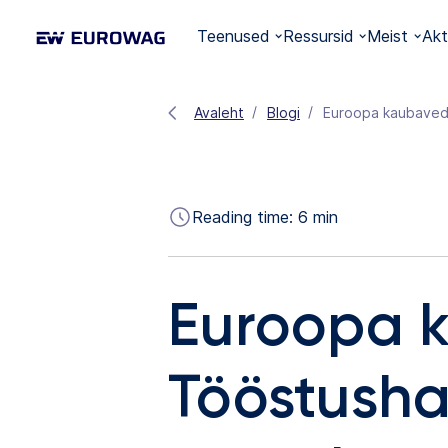
Teenused
Ressursid
Meist
Akt
Avaleht
Blogi
Euroopa kaubavedu
Reading time:
6
min
Euroopa 
Tööstusha