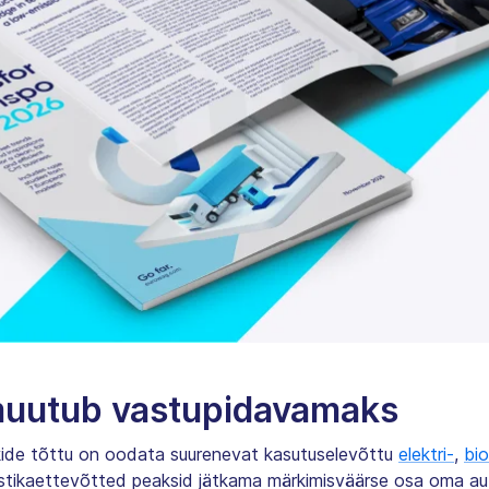
 muutub vastupidavamaks
ide tõttu on oodata suurenevat kasutuselevõttu
elektri-
,
bi
tikaettevõtted peaksid jätkama märkimisväärse osa oma auto