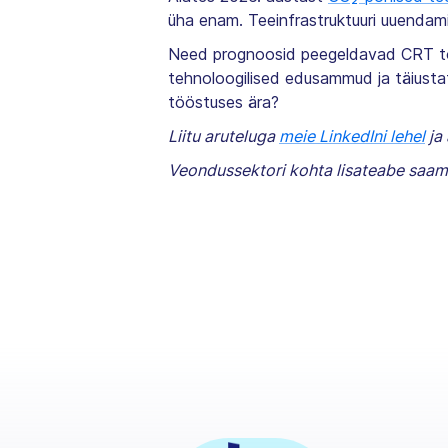
üha enam. Teeinfrastruktuuri uuendamin
Need prognoosid peegeldavad CRT töö
tehnoloogilised edusammud ja täiusta
tööstuses ära?
Liitu aruteluga
meie LinkedIni lehel
ja
Veondussektori kohta lisateabe saamis