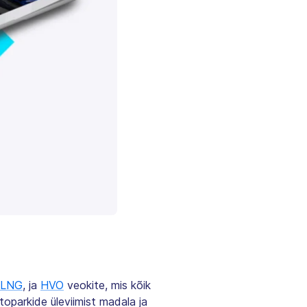
oLNG
, ja
HVO
veokite, mis kõik
parkide üleviimist madala ja