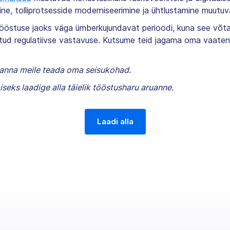
e, tolliprotsesside moderniseerimine ja ühtlustamine muutuvad
stuse jaoks väga ümberkujundavat perioodi, kuna see võtab
tud regulatiivse vastavuse. Kutsume teid jagama oma vaaten
 anna meile teada oma seisukohad.
eks laadige alla täielik tööstusharu aruanne.
Laadi alla