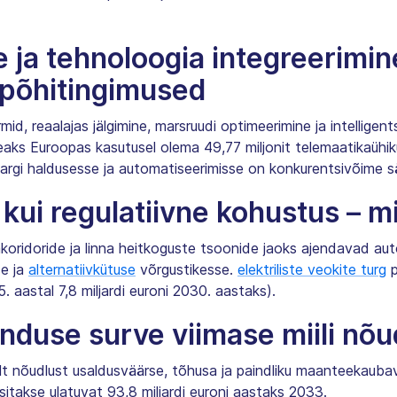
e ja tehnoloogia integreerimin
 põhitingimused
mid, reaalajas jälgimine, marsruudi optimeerimine ja intelligen
ks Euroopas kasutusel olema 49,77 miljonit telemaatikaühik
rgi haldusesse ja automatiseerimisse on konkurentsivõime s
kui regulatiivne kohustus – mi
kaubakoridoride ja linna heitkoguste tsoonide jaoks ajendavad a
se ja
alternatiivkütuse
võrgustikesse.
elektriliste veokite turg
p
5. aastal 7,8 miljardi euroni 2030. aastaks).
nduse surve viimase miili nõu
õudlust usaldusväärse, tõhusa ja paindliku maanteekaubaveo jä
takse ulatuvat 93,8 miljardi euroni aastaks 2033.