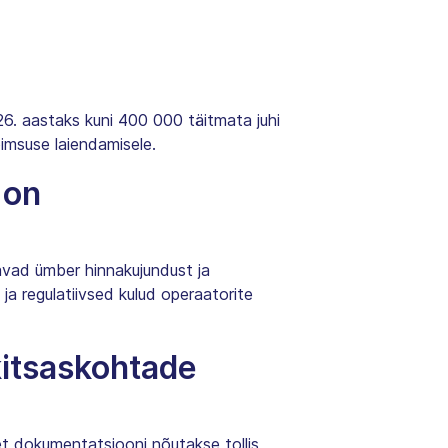
6. aastaks kuni 400 000 täitmata juhi
õimsuse laiendamisele.
 on
vad ümber hinnakujundust ja
a regulatiivsed kulud operaatorite
kitsaskohtade
et dokumentatsiooni nõutakse tollis