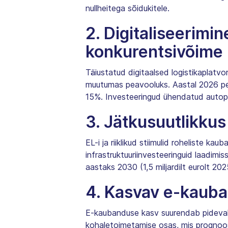
nullheitega sõidukitele.
2. Digitaliseerimin
konkurentsivõime
Täiustatud digitaalsed logistikaplatvor
muutumas peavooluks. Aastal 2026 pea
15%. Investeeringud ühendatud autopa
3. Jätkusuutlikkus 
EL-i ja riiklikud stiimulid roheliste 
infrastruktuuriinvesteeringuid laadimis
aastaks 2030 (1,5 miljardilt eurolt 202
4. Kasvav e-kauba
E-kaubanduse kasv suurendab pidevalt n
kohaletoimetamise osas, mis prognoosi