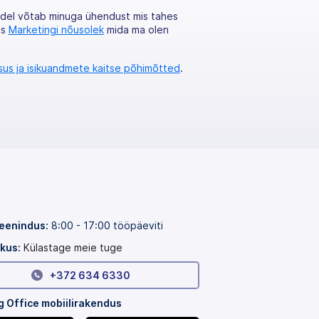
kidel võtab minuga ühendust mis tahes
as
Marketingi nõusolek
mida ma olen
sus ja isikuandmete kaitse põhimõtted
.
teenindus:
8:00 - 17:00 tööpäeviti
kus:
Külastage meie tuge
+372 634 6330
 Office mobiilirakendus