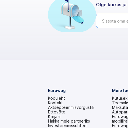
Olge kursis ja 
Eurowag
Meie to
Koduleht
Kütusek
Kontakt
Teemak
Aktsepteerimisvõrgustik
Maksuta
Ettevõte
Autopar
Karjäär
Eurowag
Hakka meie partneriks
mobiilir
Investeerimissuhted
Eurowag