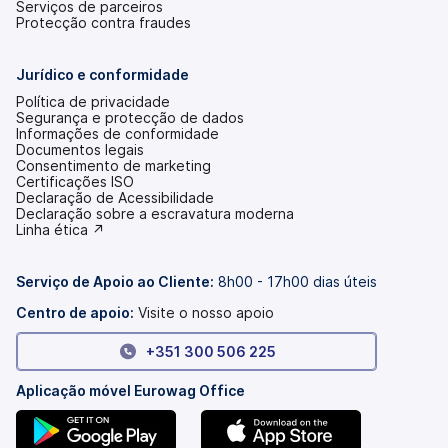
Serviços de parceiros
Protecção contra fraudes
Jurídico e conformidade
Política de privacidade
Segurança e protecção de dados
Informações de conformidade
Documentos legais
Consentimento de marketing
Certificações ISO
Declaração de Acessibilidade
(abre
Declaração sobre a escravatura moderna
num
(abre
Linha ética ↗
novo
num
separador)
novo
separador)
Serviço de Apoio ao Cliente:
8h00 - 17h00 dias úteis
Centro de apoio:
Visite o nosso apoio
+351 300 506 225
Aplicação móvel Eurowag Office