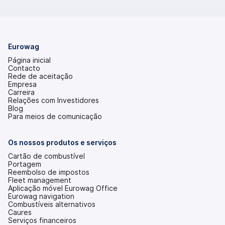
Eurowag
Página inicial
Contacto
Rede de aceitação
Empresa
Carreira
Relações com Investidores
(abre
Blog
num
Para meios de comunicação
novo
separador)
Os nossos produtos e serviços
Cartão de combustível
Portagem
Reembolso de impostos
Fleet management
Aplicação móvel Eurowag Office
Eurowag navigation
Combustíveis alternativos
Caures
Serviços financeiros