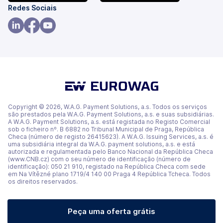
(abre
(abre
Redes Sociais
num
num
novo
novo
(abre
(abre
(abre
separador)
separador)
num
num
num
novo
novo
novo
separador)
separador)
separador)
Copyright © 2026, W.A.G. Payment Solutions, a.s. Todos os serviços
são prestados pela W.A.G. Payment Solutions, a.s. e suas subsidiárias.
A W.A.G. Payment Solutions, a.s. está registada no Registo Comercial
sob o ficheiro nº. B 6882 no Tribunal Municipal de Praga, República
Checa (número de registo 26415623). A W.A.G. Issuing Services, a.s. é
uma subsidiária integral da W.A.G. payment solutions, a.s. e está
autorizada e regulamentada pelo Banco Nacional da República Checa
(www.CNB.cz) com o seu número de identificação (número de
identificação): 050 21 910, registado na República Checa com sede
em Na Vítězné plano 1719/4 140 00 Praga 4 República Tcheca. Todos
os direitos reservados.
Peça uma oferta grátis