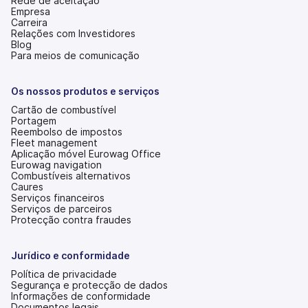
Rede de aceitação
Empresa
Carreira
Relações com Investidores
(abre
Blog
num
Para meios de comunicação
novo
separador)
Os nossos produtos e serviços
Cartão de combustível
Portagem
Reembolso de impostos
Fleet management
Aplicação móvel Eurowag Office
Eurowag navigation
Combustíveis alternativos
Caures
Serviços financeiros
Serviços de parceiros
Protecção contra fraudes
Jurídico e conformidade
Política de privacidade
Segurança e protecção de dados
Informações de conformidade
Documentos legais