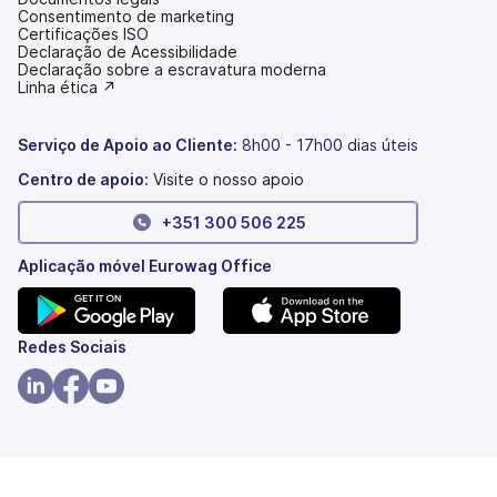
Consentimento de marketing
Certificações ISO
Declaração de Acessibilidade
(abre
Declaração sobre a escravatura moderna
num
(abre
Linha ética ↗
novo
num
separador)
novo
separador)
Serviço de Apoio ao Cliente:
8h00 - 17h00 dias úteis
Centro de apoio:
Visite o nosso apoio
+351 300 506 225
Aplicação móvel Eurowag Office
(abre
(abre
Redes Sociais
num
num
novo
novo
(abre
(abre
(abre
separador)
separador)
num
num
num
novo
novo
novo
separador)
separador)
separador)