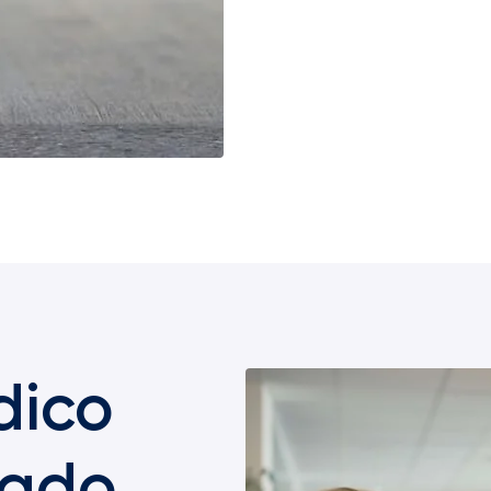
dico
zado