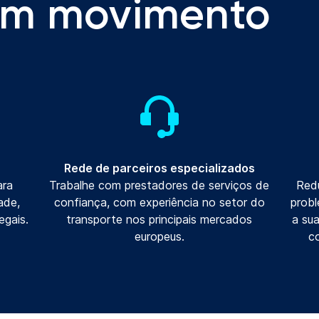
em movimento
Rede de parceiros especializados
ara
Trabalhe com prestadores de serviços de
Redu
ade,
confiança, com experiência no setor do
prob
egais.
transporte nos principais mercados
a su
europeus.
c