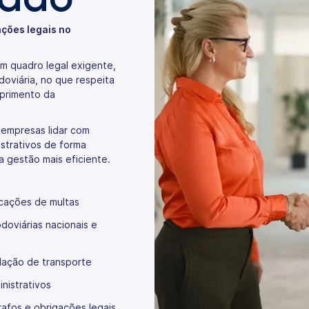
ações legais no
um quadro legal exigente,
doviária, no que respeita
primento da
s empresas lidar com
strativos de forma
a gestão mais eficiente.
cações de multas
oviárias nacionais e
slação de transporte
istrativos
afos e obrigações legais