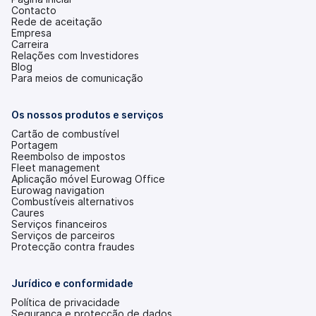
Contacto
Rede de aceitação
Empresa
Carreira
Relações com Investidores
(abre
Blog
num
Para meios de comunicação
novo
separador)
Os nossos produtos e serviços
Cartão de combustível
Portagem
Reembolso de impostos
Fleet management
Aplicação móvel Eurowag Office
Eurowag navigation
Combustíveis alternativos
Caures
Serviços financeiros
Serviços de parceiros
Protecção contra fraudes
Jurídico e conformidade
Política de privacidade
Segurança e protecção de dados