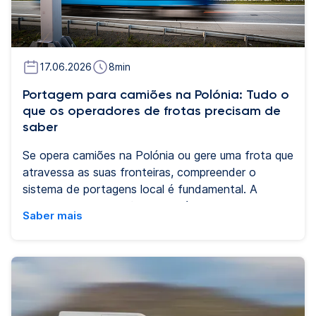
17.06.2026
8
min
Portagem para camiões na Polónia: Tudo o
que os operadores de frotas precisam de
saber
Se opera camiões na Polónia ou gere uma frota que
atravessa as suas fronteiras, compreender o
sistema de portagens local é fundamental. A
portagem para camiões na Polónia varia consoante
Saber mais
o tipo de estrada, o peso do veículo e a classe de
emissões, e as regras evoluíram significativamente
nos últimos anos. Este guia contém tudo o que
precisa de saber antes de sair para a estrada.