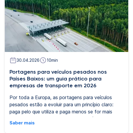
veículos e equipamentos técnicos obrigatórios.
Compreender as regras de condução de camiões
na Alemanha ajuda as empresas de transporte a
evitar multas, atrasos e riscos operacionais em
operações nacionais ou transfronteiriças.
30.04.2026
10
min
Portagens para veículos pesados nos
Países Baixos: um guia prático para
empresas de transporte em 2026
Por toda a Europa, as portagens para veículos
pesados estão a evoluir para um princípio claro:
paga pelo que utiliza e paga menos se for mais
eficiente. Desde julho de 2026, os Países Baixos
Saber mais
introduziram portagens baseadas nos quilómetros
percorridos, alinhando-se com os sistemas já