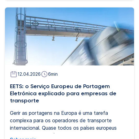
estabelecidos na Alemanha, Áustria e Bélgica.
Antes de julho, este era um dos poucos mercados
europeus sem portagens baseadas na distância na
maioria das suas autoestradas. Para as empresas
de transporte, isto marca uma evolução
importante. Os custos das portagens deixam de
ser uma despesa administrativa fixa para se
tornarem um fator diretamente ligado à forma
como os veículos são operados, criando novas
oportunidades para otimizar rotas, a composição
12.04.2026
6
min
da frota e a eficiência de custos global.
EETS: o Serviço Europeu de Portagem
Eletrónica explicado para empresas de
transporte
Gerir as portagens na Europa é uma tarefa
complexa para os operadores de transporte
internacional. Quase todos os países europeus
dispõem do seu próprio sistema de cobrança de