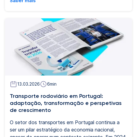
Saber mais
portagens, com tecnologias, contratos e regras de
faturação diferentes. Para as frotas que operam
de forma transfronteiriça, isto traduz-se numa
elevada carga administrativa e em ineficiências
operacionais significativas. O sistema EETS
(European Electronic Toll Service) foi criado
precisamente para simplificar esta complexidade.
Neste artigo explicamos o que é EETS, como
funciona na prática e por que razão desempenha
um papel fundamental na automatização das
portagens para camiões na Europa.
13.03.2026
6
min
Transporte rodoviário em Portugal:
adaptação, transformação e perspetivas
de crescimento
O setor dos transportes em Portugal continua a
ser um pilar estratégico da economia nacional,
apesar de operar num contexto exigente. Em 2024,