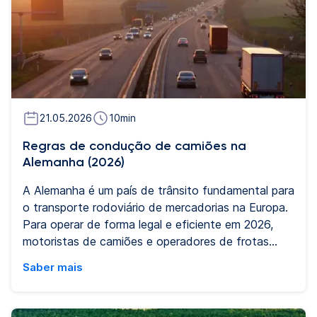
21.05.2026
10
min
Regras de condução de camiões na
Alemanha (2026)
A Alemanha é um país de trânsito fundamental para
o transporte rodoviário de mercadorias na Europa.
Para operar de forma legal e eficiente em 2026,
motoristas de camiões e operadores de frotas
devem cumprir um vasto conjunto de regulamentos
Saber mais
alemães e da UE que abrangem cartas de
condução, proibições de circulação, tempos de
descanso, limites de velocidade, pesos dos