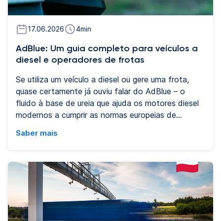
17.06.2026
4
min
AdBlue: Um guia completo para veículos a
diesel e operadores de frotas
Se utiliza um veículo a diesel ou gere uma frota,
quase certamente já ouviu falar do AdBlue – o
fluido à base de ureia que ajuda os motores diesel
modernos a cumprir as normas europeias de
emissões. Este guia explica tudo o que precisa de
Saber mais
saber: o que é o AdBlue, como funciona, quando
deve reabastecer, quanto custa e qual o seu papel
na gestão de frotas.