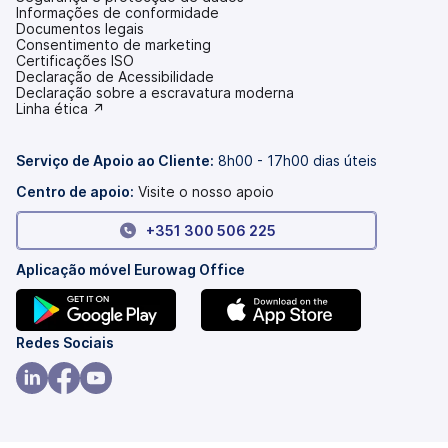
Informações de conformidade
Documentos legais
Consentimento de marketing
Certificações ISO
Declaração de Acessibilidade
(abre
Declaração sobre a escravatura moderna
num
(abre
Linha ética ↗
novo
num
separador)
novo
separador)
Serviço de Apoio ao Cliente:
8h00 - 17h00 dias úteis
Centro de apoio:
Visite o nosso apoio
+351 300 506 225
Aplicação móvel Eurowag Office
(abre
(abre
Redes Sociais
num
num
novo
novo
(abre
(abre
(abre
separador)
separador)
num
num
num