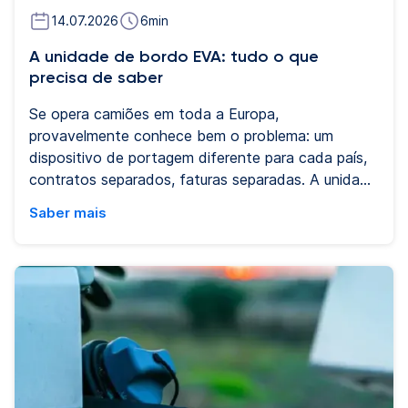
14.07.2026
6
min
A unidade de bordo EVA: tudo o que
precisa de saber
Se opera camiões em toda a Europa,
provavelmente conhece bem o problema: um
dispositivo de portagem diferente para cada país,
contratos separados, faturas separadas. A unidade
de bordo EVA da Eurowag foi criada para mudar
Saber mais
exatamente isso. Este guia responde às perguntas
mais frequentes sobre a EVA: o que faz, como
funciona, para quem se destina e como se liga à
gestão de frotas e à proteção contra fraude com
cartões de combustível.