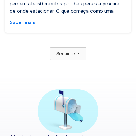
perdem até 50 minutos por dia apenas à procura
de onde estacionar. O que começa como uma
pergunta simples — «onde há estacionamento para
Saber mais
camiões aqui perto?» — transforma-se muitas
vezes numa busca frustrante por um lugar
disponível, seguro e com condições mínimas que
deveriam ser garantidas. No 42.º episódio do
Seguinte
webinar Eurowag Time for Transport, especialistas
do setor partilharam a sua visão sobre estes
desafios e discutiram passos concretos que podem
mudar a situação.