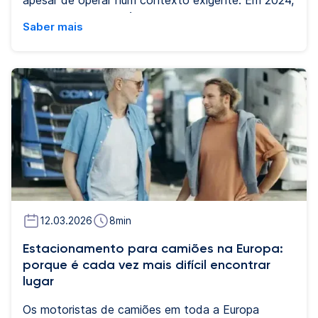
o transporte rodoviário internacional de
Saber mais
mercadorias registou uma diminuição de 14% face
ao ano anterior, refletindo a mesma tendência de
retração observada em nove outros países da
União Europeia. Ainda assim, as perspetivas
económicas apontam para uma recuperação
gradual da economia portuguesa, com previsões de
crescimento de 2,0% em 2025 e 2,1% em 2026.
12.03.2026
8
min
Estacionamento para camiões na Europa:
porque é cada vez mais difícil encontrar
lugar
Os motoristas de camiões em toda a Europa