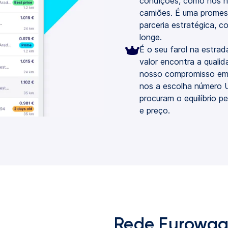
condições, como nos n
camiões. É uma promess
parceria estratégica, c
longe.
É o seu farol na estra
valor encontra a quali
nosso compromisso em 
nos a escolha número 
procuram o equilíbrio pe
e preço.
Rede Eurowag