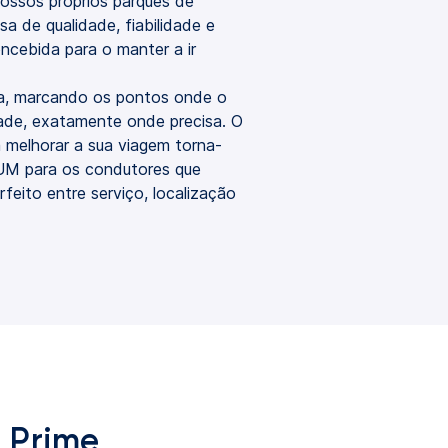
ossos próprios parques de
a de qualidade, fiabilidade e
oncebida para o manter a ir
da, marcando os pontos onde o
dade, exatamente onde precisa. O
melhorar a sua viagem torna-
UM para os condutores que
rfeito entre serviço, localização
 Prime