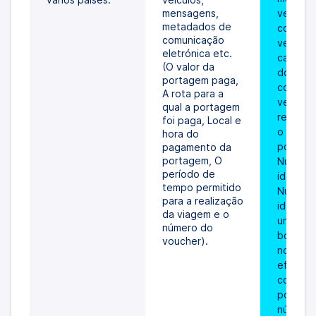
mensagens, 
veículo 
metadados de 
conjunto
comunicação 
veículos,
eletrónica etc. 
caracter
(O valor da 
do veícu
portagem paga, 
conjunto
A rota para a 
veículos 
qual a portagem 
relevant
foi paga, Local e 
o valor d
hora do 
portage
pagamento da 
portagem, O 
Número 
período de 
identifi
tempo permitido 
Número 
para a realização 
identifi
da viagem e o 
unidade
número do 
bordo in
voucher).
no veícu
efeitos 
cobranç
portage
número 