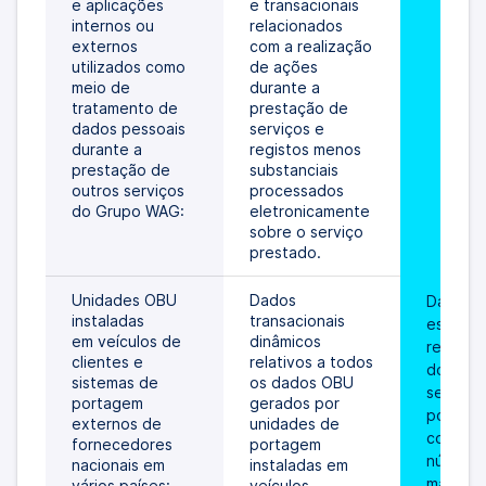
e aplicações 
e transacionais 
internos ou 
relacionados 
externos 
com a realização 
utilizados como 
de ações 
meio de 
durante a 
tratamento de 
prestação de 
dados pessoais 
serviços e 
durante a 
registos menos 
prestação de 
substanciais 
outros serviços 
processados 
do Grupo WAG:
eletronicamente 
sobre o serviço 
prestado.
Unidades OBU 
Dados 
Dados 
instaladas 
transacionais 
estático
em veículos de 
dinâmicos 
relativos
clientes e 
relativos a todos 
do clien
sistemas de 
os dados OBU 
serviços
portagem 
gerados por 
portage
externos de 
unidades de 
conta, v
fornecedores 
portagem 
número 
nacionais em 
instaladas em 
matrícul
vários países:
veículos, 