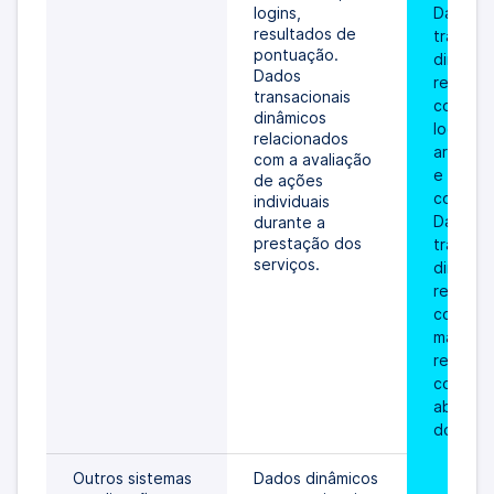
logins, 
Dados 
resultados de 
transaci
pontuação. 
dinâmico
Dados 
relacion
transacionais 
com ope
dinâmicos 
logística
relacionados 
armazen
com a avaliação 
e consu
de ações 
combustí
individuais 
Dados 
durante a 
prestação dos 
transaci
serviços.
dinâmico
relacion
com a 
manuten
registo
comprov
abastec
do veícu
Outros sistemas 
Dados dinâmicos 