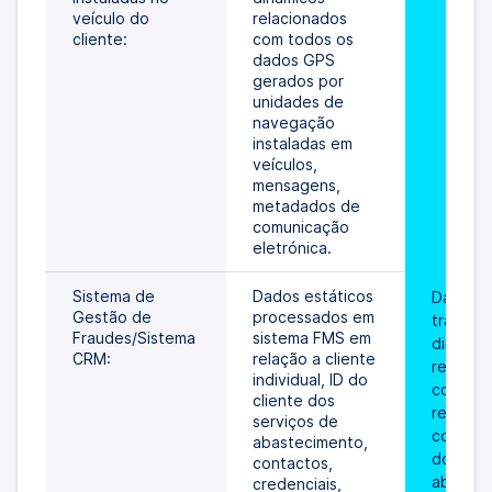
veículo do 
relacionados 
cliente:
com todos os 
dados GPS 
gerados por 
unidades de 
navegação 
instaladas em 
veículos, 
mensagens, 
metadados de 
comunicação 
eletrónica.
Sistema de 
Dados estáticos 
Dados 
Gestão de 
processados em 
transaci
Fraudes/Sistema 
sistema FMS em 
dinâmico
CRM:
relação a cliente 
relacion
individual, ID do 
com ope
cliente dos 
relacion
serviços de 
com a ut
abastecimento, 
do cartã
contactos, 
abastec
credenciais, 