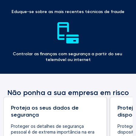
Eduque-se sobre as mais recentes técnicas de fraude
Controlar as finanças com segurança a partir do seu 
telemóvel ou internet
Não ponha a sua empresa em risco
Proteja os seus dados de
Protej
segurança
dispos
Proteger os detalhes de segurança
Proteger
pessoal é de extrema importância na era
disposit