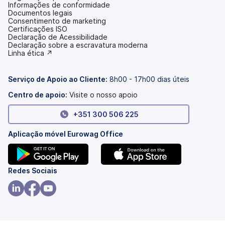
Informações de conformidade
Documentos legais
Consentimento de marketing
Certificações ISO
Declaração de Acessibilidade
(abre
Declaração sobre a escravatura moderna
num
(abre
Linha ética ↗
novo
num
separador)
novo
separador)
Serviço de Apoio ao Cliente:
8h00 - 17h00 dias úteis
Centro de apoio:
Visite o nosso apoio
+351 300 506 225
Aplicação móvel Eurowag Office
(abre
(abre
Redes Sociais
num
num
novo
novo
(abre
(abre
(abre
separador)
separador)
num
num
num