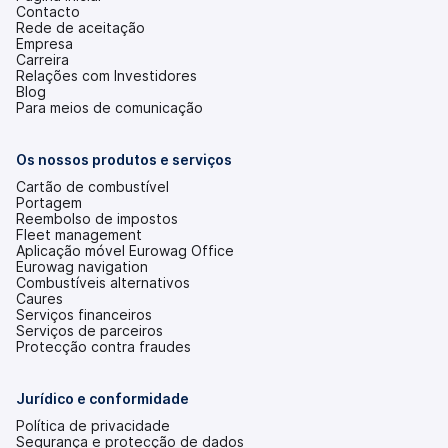
Contacto
Rede de aceitação
Empresa
Carreira
Relações com Investidores
(abre
Blog
num
Para meios de comunicação
novo
separador)
Os nossos produtos e serviços
Cartão de combustível
Portagem
Reembolso de impostos
Fleet management
Aplicação móvel Eurowag Office
Eurowag navigation
Combustíveis alternativos
Caures
Serviços financeiros
Serviços de parceiros
Protecção contra fraudes
Jurídico e conformidade
Política de privacidade
Segurança e protecção de dados