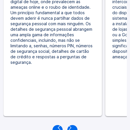
digital de hoje, onde prevalecem as
intercon
ameaças online e o roubo de identidade.
cruciais
Um princípio fundamental a que todos
do dispos
devem aderir é nunca partilhar dados de
sistema 
segurança pessoal com mais ninguém. Os
a instal
detalhes de segurança pessoal abrangem
de lojas 
uma ampla gama de informações
ou a Goo
confidenciais, incluindo, mas não se
simples 
limitando a, senhas, números PIN, números
signific
de segurança social, detalhes de cartão
dispositi
de crédito e respostas a perguntas de
ameaças 
segurança.