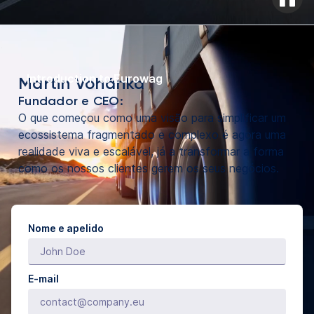
Introduction to Eurowag
Martin Vohánka
Fundador e CEO:
O que começou como uma visão para simplificar um
ecossistema fragmentado e complexo é agora uma
realidade viva e escalável, já a transformar a forma
como os nossos clientes gerem os seus negócios.
Nome e apelido
E-mail