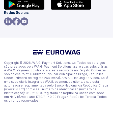
(abre
(abre
Redes Sociais
num
num
novo
novo
(abre
(abre
(abre
separador)
separador)
num
num
num
novo
novo
novo
separador)
separador)
separador)
Copyright © 2026, W.A.G. Payment Solutions, a.s. Todos os serviços
são prestados pela W.A.G. Payment Solutions, a.s. e suas subsidiárias.
A W.A.G. Payment Solutions, a.s. está registada no Registo Comercial
sob o ficheiro nº. B 6882 no Tribunal Municipal de Praga, República
Checa (número de registo 26415623). A W.A.G. Issuing Services, a.s. é
uma subsidiária integral da W.A.G. payment solutions, a.s. e está
autorizada e regulamentada pelo Banco Nacional da República Checa
(www.CNB.cz) com o seu número de identificação (número de
identificação): 050 21 910, registado na República Checa com sede
em Na Vítězné plano 1719/4 140 00 Praga 4 República Tcheca. Todos
os direitos reservados.