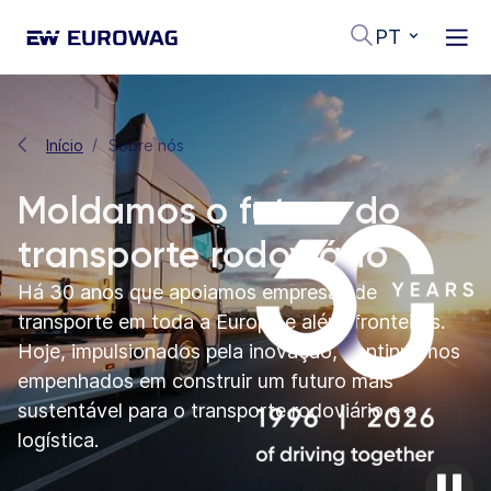
PT
Início
Sobre nós
Moldamos o futuro do
transporte rodoviário
Há 30 anos que apoiamos empresas de
transporte em toda a Europa e além-fronteiras.
Hoje, impulsionados pela inovação, continuamos
empenhados em construir um futuro mais
sustentável para o transporte rodoviário e a
logística.