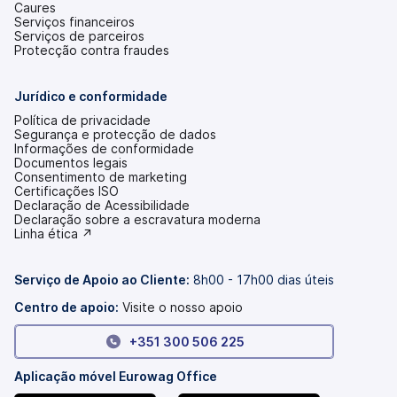
Caures
Serviços financeiros
Serviços de parceiros
Protecção contra fraudes
Jurídico e conformidade
Política de privacidade
Segurança e protecção de dados
Informações de conformidade
Documentos legais
Consentimento de marketing
Certificações ISO
Declaração de Acessibilidade
(abre
Declaração sobre a escravatura moderna
num
(abre
Linha ética ↗
novo
num
separador)
novo
separador)
Serviço de Apoio ao Cliente:
8h00 - 17h00 dias úteis
Centro de apoio:
Visite o nosso apoio
+351 300 506 225
Aplicação móvel Eurowag Office