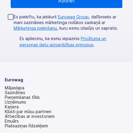
Es piekrītu, ka jebkurš
Eurowag Group
, dalībnieks ar
mani sazināsies mārketinga nolūkos saskaņā ar
Mārketinga piekrišanu
, kuru esmu izlasījis un sapratis.
Es apliecinu, ka esmu iepazinis
Privātuma un
personas datu aizsardzības principus
.
Eurowag
Mājaslapa
Sazināties
Pieņemšanas tīkls
Uzņēmums
Karjera
Kļūsti par mūsu partneri
Attiecības ar investoriem
(tiek
Emuārs
atvērts
Plašsaziņas līdzekļiem
jaunā