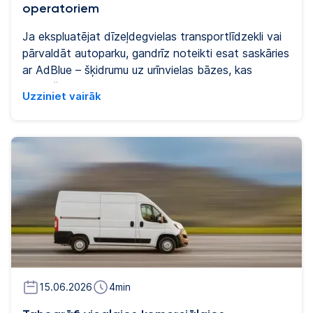
operatoriem
Ja ekspluatējat dīzeļdegvielas transportlīdzekli vai
pārvaldāt autoparku, gandrīz noteikti esat saskāries
ar AdBlue – šķidrumu uz urīnvielas bāzes, kas
nodrošina mūsdienu dīzeļdzinēju atbilstību Eiropas
Uzziniet vairāk
emisiju standartiem. Šajā ceļvedī ir apkopots viss,
kas jums jāzina: kas ir AdBlue, kā tas darbojas, kad
to uzpildīt, cik tas maksā un kā tas iekļaujas
autoparka darbībā.
15.06.2026
4
min