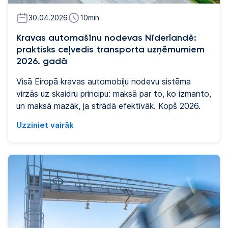
30.04.2026
10
min
Kravas automašīnu nodevas Nīderlandē:
praktisks ceļvedis transporta uzņēmumiem
2026. gadā
Visā Eiropā kravas automobiļu nodevu sistēma
virzās uz skaidru principu: maksā par to, ko izmanto,
un maksā mazāk, ja strādā efektīvāk. Kopš 2026.
gada jūlija Nīderlande ir ieviesusi uz nobrauktajiem
Uzziniet vairāk
kilometriem balstītu kravas automobiļu nodevu,
saskaņojot to ar sistēmām, kas jau darbojas Vācijā,
Austrijā un Beļģijā. Pirms jūlija tā bija viens no
nedaudzajiem Eiropas tirgiem, kurā lielākajā daļā
automaģistrāļu netika piemērota nodeva par
nobraukto attālumu. Transporta uzņēmumiem tas
nozīmē būtisku pavērsienu. Kravas automobiļu
nodevu izmaksas vairs nav fiksēti administratīvie
izdevumi, bet gan faktors, kas tieši saistīts ar