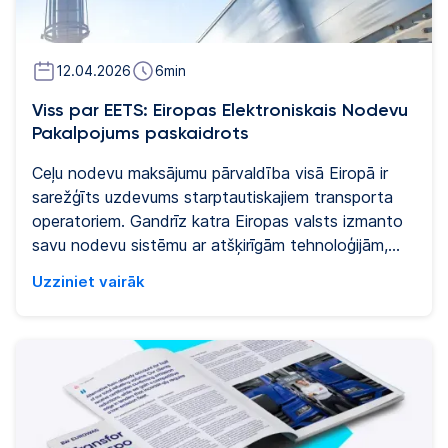
transportlīdzekļu ekspluatāciju, paverot jaunas
iespējas optimizēt maršrutus, autoparka sastāvu un
kopējo izmaksu efektivitāti.
12.04.2026
6
min
Viss par EETS: Eiropas Elektroniskais Nodevu
Pakalpojums paskaidrots
Ceļu nodevu maksājumu pārvaldība visā Eiropā ir
sarežģīts uzdevums starptautiskajiem transporta
operatoriem. Gandrīz katra Eiropas valsts izmanto
savu nodevu sistēmu ar atšķirīgām tehnoloģijām,
līgumiem un norēķinu noteikumiem. Flotēm, kas veic
Uzziniet vairāk
pārrobežu pārvadājumus, tas var radīt lielu
administratīvo slogu un darbības neefektivitāti.
Eiropas Elektroniskais Nodevu Pakalpojums (EETS)
tika izveidots, lai vienkāršotu šo sarežģītību. Šis
raksts skaidro, kas ir EETS, kā tas darbojas praksē
un kāpēc tam ir galvenā loma automātisku nodevu
maksājumu nodrošināšanā Eiropā profesionālajiem