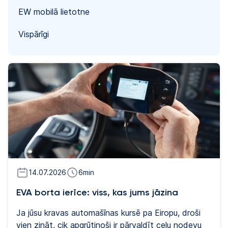
EW mobilā lietotne
Vispārīgi
14.07.2026
6
min
EVA borta ierīce: viss, kas jums jāzina
Ja jūsu kravas automašīnas kursē pa Eiropu, droši
vien zināt, cik apgrūtinoši ir pārvaldīt ceļu nodevu