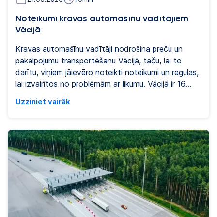
Noteikumi kravas automašīnu vadītājiem
Vācijā
Kravas automašīnu vadītāji nodrošina preču un
pakalpojumu transportēšanu Vācijā, taču, lai to
darītu, viņiem jāievēro noteikti noteikumi un regulas,
lai izvairītos no problēmām ar likumu. Vācijā ir 16
federālās zemes, un dažās no tām ir papildu
Uzziniet vairāk
noteikumi, kas jums jāievēro, veicot uzņēmējdarbību
attiecīgajā zemē. Tāpēc ir svarīgi izprast visus
noteikumus un juridiskās prasības, kas jums jāizpilda,
lai droši brauktu Vācijā.