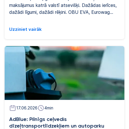
maksājumus katrā valstī atsevišķi. Dažādas ierīces,
dažādi līgumi, dažādi rēķini. OBU EVA, Eurowag
borta ierīce komerctransportam, tika radīta, lai to
mainītu. Šajā ceļvedī atbildēts uz biežāk uzdotajiem
Uzziniet vairāk
jautājumiem par EVA: ko tā dara, kā tā darbojas,
kam tā paredzēta un kā tā savienojas ar autoparka
pārvaldību un aizsardzību pret degvielas zādzībām.
17.06.2026
4
min
AdBlue: Pilnīgs ceļvedis
dīzeļtransportlīdzekļiem un autoparku