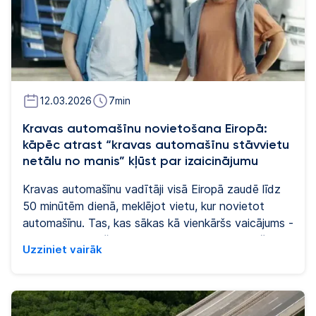
12.03.2026
7
min
Kravas automašīnu novietošana Eiropā:
kāpēc atrast “kravas automašīnu stāvvietu
netālu no manis” kļūst par izaicinājumu
Kravas automašīnu vadītāji visā Eiropā zaudē līdz
50 minūtēm dienā, meklējot vietu, kur novietot
automašīnu. Tas, kas sākas kā vienkāršs vaicājums -
“kravas automašīnu stāvvieta pie manis” - bieži
Uzziniet vairāk
noved pie neapmierinātas pieejamības, drošības un
pamata aprīkojuma meklēšanas, kas būtu jāgarantē,
bet reti ir.