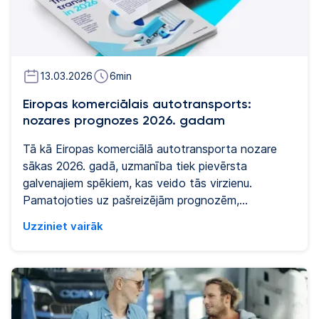
autoparkiem.
13.03.2026
6
min
Eiropas komerciālais autotransports:
nozares prognozes 2026. gadam
Tā kā Eiropas komerciālā autotransporta nozare
sākas 2026. gadā, uzmanība tiek pievērsta
galvenajiem spēkiem, kas veido tās virzienu.
Pamatojoties uz pašreizējām prognozēm,
noteikumiem un tehnoloģiju sasniegumiem, šie
Uzziniet vairāk
ieskati izceļ galvenās iespējas un izaicinājumus, kas
veicina nozares transformāciju.