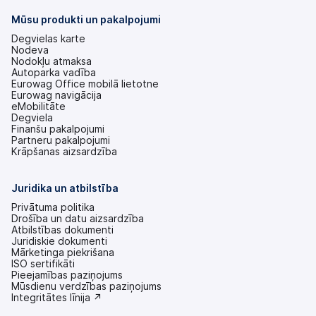
cilnē)
Mūsu produkti un pakalpojumi
Degvielas karte
Nodeva
Nodokļu atmaksa
Autoparka vadība
Eurowag Office mobilā lietotne
Eurowag navigācija
eMobilitāte
Degviela
Finanšu pakalpojumi
Partneru pakalpojumi
Krāpšanas aizsardzība
Juridika un atbilstība
Privātuma politika
Drošība un datu aizsardzība
Atbilstības dokumenti
Juridiskie dokumenti
Mārketinga piekrišana
ISO sertifikāti
Pieejamības paziņojums
(tiek
Mūsdienu verdzības paziņojums
atvērts
(tiek
Integritātes līnija ↗
jaunā
atvērts