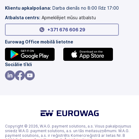
cilnē)
jaunā
cilnē)
Klientu apkalpošana:
Darba dienās no 8:00 līdz 17:00
Atbalsta centrs:
Apmeklējiet mūsu atbalstu
+371 676 606 29
Eurowag Office mobilā lietotne
(tiek
(tiek
Sociālie tīkli
atvērts
atvērts
jaunā
jaunā
(tiek
(tiek
(tiek
cilnē)
cilnē)
atvērts
atvērts
atvērts
jaunā
jaunā
jaunā
cilnē)
cilnē)
cilnē)
Copyright © 2026, W.A.G. payment solutions, a.s. Visus pakalpojumus
sniedz W.A.G. payment solutions, a.s. un tās meitasuzņēmumi. W.A.G.
payment solutions, a.s. ir reģistrēts Komercreģistrā ar lietas Nr. B