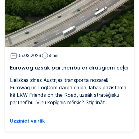
05.03.2026
4
min
Eurowag uzsāk partnerību ar draugiem ceļā
Lieliskas ziņas Austrijas transporta nozarei!
Eurowag un LogCom darba grupa, labāk pazīstama
kā LKW Friends on the Road, uzsāk stratēģisku
partnerību. Viņu kopīgais mērķis? Stiprināt
komerciālo autotransportu Austrijā un nozares
nodrošināšanu nākotnē.
Uzziniet vairāk