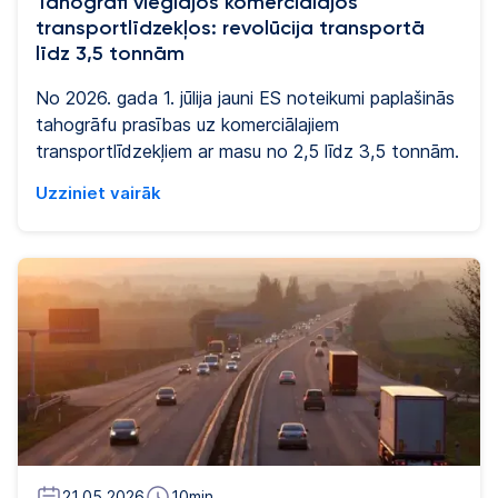
Tahogrāfi vieglajos komerciālajos
transportlīdzekļos: revolūcija transportā
līdz 3,5 tonnām
No 2026. gada 1. jūlija jauni ES noteikumi paplašinās
tahogrāfu prasības uz komerciālajiem
transportlīdzekļiem ar masu no 2,5 līdz 3,5 tonnām.
Uzziniet vairāk
21.05.2026
10
min