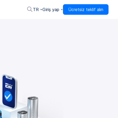
TR
Giriş yap
Ücretsiz teklif alın