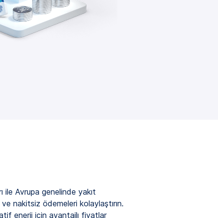
 ile Avrupa genelinde yakıt
 ve nakitsiz ödemeleri kolaylaştırın.
atif enerji için avantajlı fiyatlar