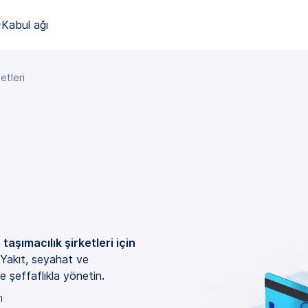
Kabul ağı
tleri
aşımacılık şirketleri için
Yakıt, seyahat ve
e şeffaflıkla yönetin
.
ı