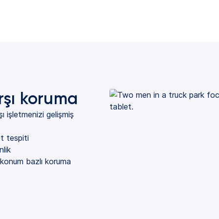
arşı koruma
şı işletmenizi gelişmiş
t tespiti
nlik
ı konum bazlı koruma