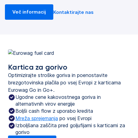
Več informacij
Kontaktirajte nas
Kartica za gorivo
Optimizirajte stroške goriva in poenostavite
brezgotovinska plačila po vsej Evropi z karticama
Eurowag Go in Go+.
Ugodne cene kakovostnega goriva in
alternativnih virov energije
Boljši cash flow z uporabo kredita
Mreža sprejemanja
po vsej Evropi
Izboljšana zaščita pred goljufijami s karticami za
gorivo