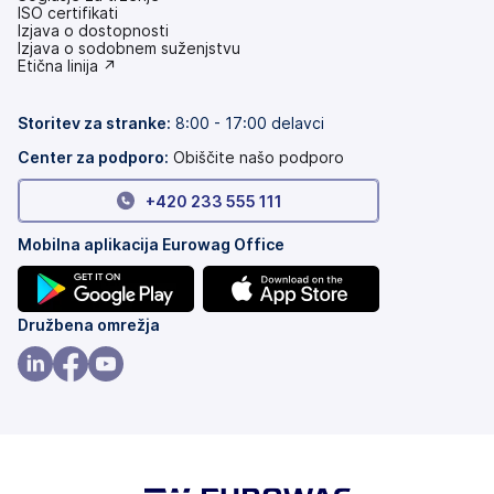
ISO certifikati
Izjava o dostopnosti
(odpre
Izjava o sodobnem suženjstvu
se
(odpre
Etična linija ↗
v
se
novem
v
zavihku)
novem
Storitev za stranke:
8:00 - 17:00 delavci
zavihku)
Center za podporo:
Obiščite našo podporo
+420 233 555 111
Mobilna aplikacija Eurowag Office
(odpre
(odpre
Družbena omrežja
se
se
v
v
(odpre
(odpre
(odpre
novem
novem
se
se
se
zavihku)
zavihku)
v
v
v
novem
novem
novem