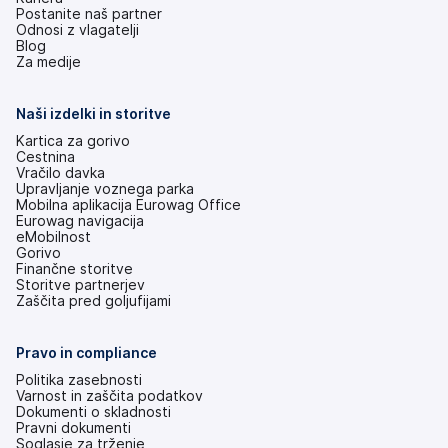
Postanite naš partner
Odnosi z vlagatelji
(odpre
Blog
se
Za medije
v
novem
zavihku)
Naši izdelki in storitve
Kartica za gorivo
Cestnina
Vračilo davka
Upravljanje voznega parka
Mobilna aplikacija Eurowag Office
Eurowag navigacija
eMobilnost
Gorivo
Finančne storitve
Storitve partnerjev
Zaščita pred goljufijami
Pravo in compliance
Politika zasebnosti
Varnost in zaščita podatkov
Dokumenti o skladnosti
Pravni dokumenti
Soglasje za trženje