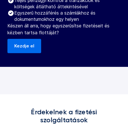
Teljes pénzügyi kontroll a tranzakciók és
költségek átlátható áttekintésével
Egyszerű hozzáférés a számlákhoz és
dokumentumokhoz egy helyen
Készen áll arra, hogy egyszerűsítse fizetéseit és
kézben tartsa flottáját?
Kezdje el
Érdekelnek a fizetési
szolgáltatások