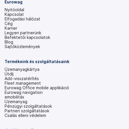
Eurowag
Nyitóoldal
Kapcsolat
Elfogadási hálózat
Cég
Karrier
Legyen partnerünk
Befektetői kapcsolatok
(új
Blog
lapon
Sajtóközlemények
nyílik
meg)
Termékeink és szolgáltatásaink
Üzemanyagkártya
Útdíj
Adó-visszatérítés
Fleet management
Eurowag Office mobile applikáció
Eurowag navigation
emobilitás
Üzemanyag
Pénzügyi szolgáltatások
Partneri szolgáltatások
Csalás elleni védelem