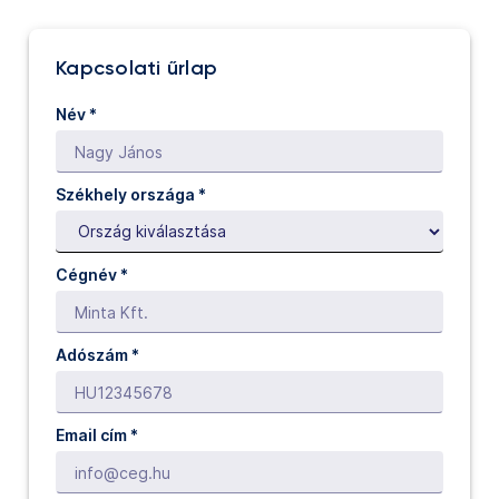
Kapcsolati űrlap
Név
*
Székhely országa *
Cégnév
*
Adószám *
Email cím
*