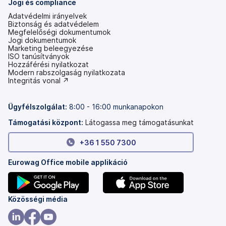
Jogi és compliance
Adatvédelmi irányelvek
Biztonság és adatvédelem
Megfelelőségi dokumentumok
Jogi dokumentumok
Marketing beleegyezése
ISO tanúsítványok
Hozzáférési nyilatkozat
(új
Modern rabszolgaság nyilatkozata
lapon
(új
Integritás vonal ↗
nyílik
lapon
meg)
nyílik
meg)
Ügyfélszolgálat:
8:00 - 16:00 munkanapokon
Támogatási központ:
Látogassa meg támogatásunkat
+36 1 550 7300
Eurowag Office mobile applikáció
(új
(új
Közösségi média
lapon
lapon
nyílik
nyílik