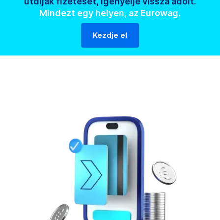
útdíjak fizetését, igényelje vissza adóit.
Mindezt egy helyen, az Eurowag.
Kezdje el