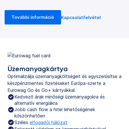
További információ
Kapcsolatfelvétel
Üzemanyagkártya
Optimalizálja üzemanyagköltségeit és egyszerűsítse a
készpénzmentes fizetéseket Európa-szerte a
Eurowag Go és Go+ kártyákkal.
Kedvező árak minőségi üzemanyagokra és
alternatív energiákra
Jobb cash flow a hitel lehetőségének
köszönhetően
Széles
elfogadói hálózat