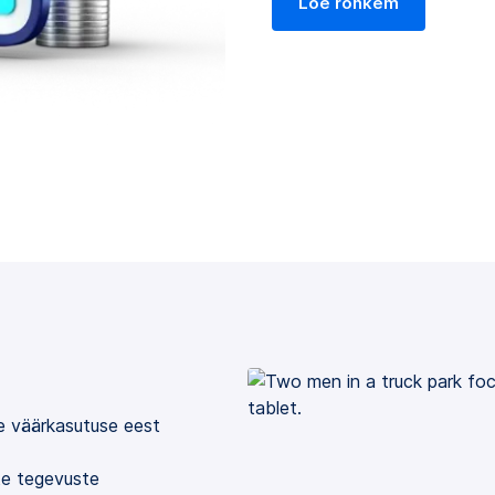
Loe rohkem
e väärkasutuse eest
ste tegevuste