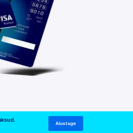
aksud.
Alustage