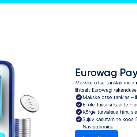
Eurowag Pa
Makske otse tanklas meie
lihtsalt Eurowagi rakenduse
Makske otse tanklas – il
Ei ole füüsilisi kaarte –
Kõrge turvalisus tänu si
Sujuv kasutamine koos 
Navigationiga