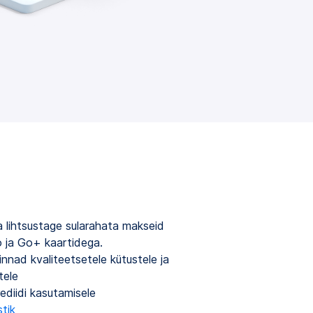
a lihtsustage sularahata makseid
 ja Go+ kaartidega.
nnad kvaliteetsetele kütustele ja
tele
diidi kasutamisele
tik