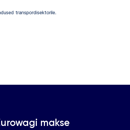
dused transpordisektorile.
 Eurowagi makse