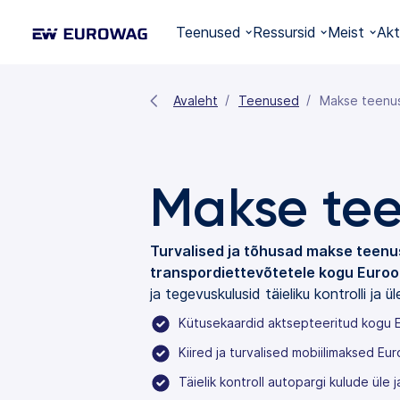
Teenused
Ressursid
Meist
Akt
Avaleht
Teenused
Makse teenu
Makse te
Turvalised ja tõhusad makse teen
transpordiettevõtetele kogu Euro
ja tegevuskulusid täieliku kontrolli ja 
Kütusekaardid aktsepteeritud kogu 
Kiired ja turvalised mobiilimaksed E
Täielik kontroll autopargi kulude üle 