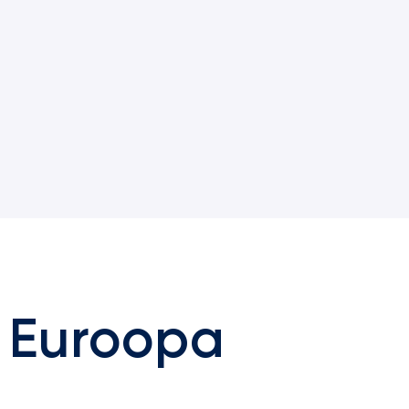
e Euroopa
d