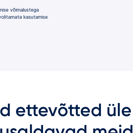
imise võimalustega
volitamata kasutamise
 ettevõtted ül
usaldavad mei