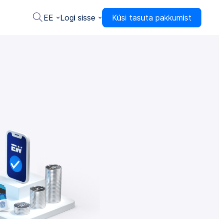
EE
Logi sisse
Küsi tasuta pakkumist