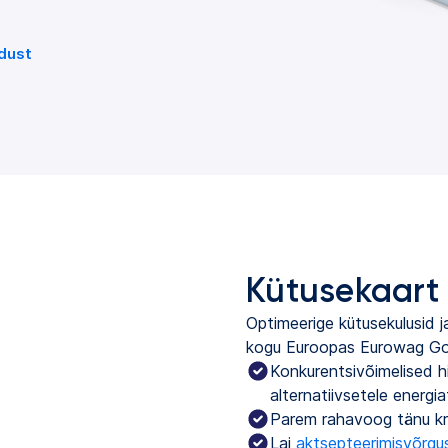
dust
Kütusekaart
Optimeerige kütusekulusid j
kogu Euroopas Eurowag Go
Konkurentsivõimelised hi
alternatiivsetele energia
Parem rahavoog tänu kre
Lai
aktsepteerimisvõrgus