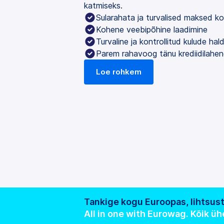
katmiseks.
Sularahata ja turvalised maksed k
Kohene veebipõhine laadimine
Turvaline ja kontrollitud kulude ha
Parem rahavoog tänu krediidilahen
Loe rohkem
Tankige kogu Euroopas, lihtsu
All in one with Eurowag. Kõik ü