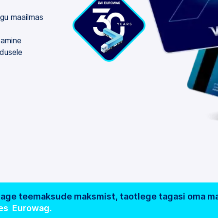
ogu maailmas
ldamine
dusele
stage teemaksude maksmist, taotlege tagasi oma m
hes Eurowag.