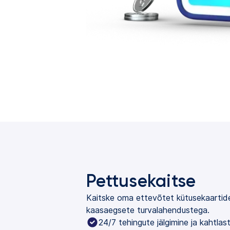
Pettusekaitse
Kaitske oma ettevõtet kütusekaartid
kaasaegsete turvalahendustega.
24/7 tehingute jälgimine ja kahtla