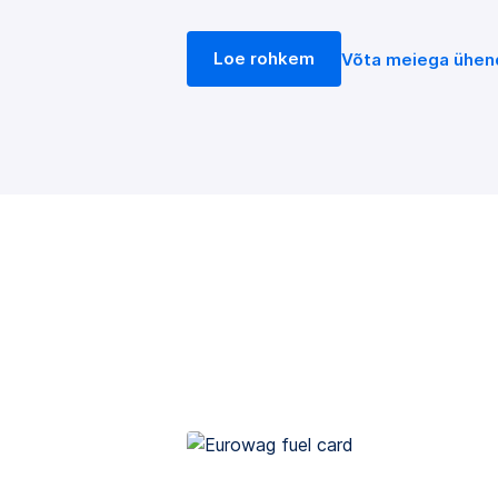
Loe rohkem
Võta meiega ühen