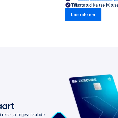
Täiustatud kaitse kütus
Loe rohkem
aart
 reisi- ja tegevuskulude