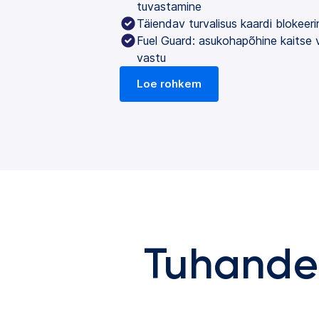
tuvastamine
Täiendav turvalisus kaardi blokeer
Fuel Guard: asukohapõhine kaitse 
vastu
Loe rohkem
Tuhanded