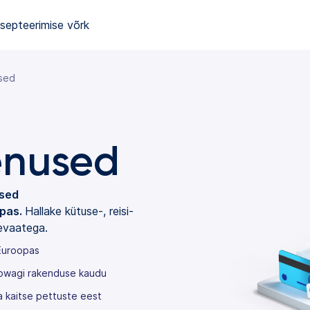
septeerimise võrk
sed
enused
used
opas.
Hallake kütuse-, reisi-
ülevaatega.
Euroopas
urowagi rakenduse kaudu
ja kaitse pettuste eest