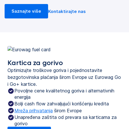
Saznajte više
Kontaktirajte nas
Kartica za gorivo
Optimizujte troškove goriva i pojednostavite
bezgotovinska plaćanja širom Evrope uz Eurowag Go
i Go+ kartice.
Povoljne cene kvalitetnog goriva i alternativnih
energija
Bolji cash flow zahvaljujući korišćenju kredita
Mreža prihvatanja
širom Evrope
Unapređena zaštita od prevara sa karticama za
gorivo