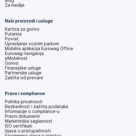
(otvara
Blog
se
Za medije
na
nove
kartice)
Naši proizvodi i usluge
Kartica za gorivo
Putarina
Povrat
Upravljanje voznim parkom
Mobilna aplikacija Eurowag Office
Eurowag navigacija
eMobilnost
Gorivo
Finansijske usluge
Partnerske usluge
Zaštita od prevare
Pravo i compliance
Politika privatnosti
Bezbednost i zaštita podataka
Informacije o compliance-u
Pravni dokumenti
Marketinška saglasnost
ISO sertifikati
Izjava o pristupačnosti
(otvara
Savremena izjava o ropstvu