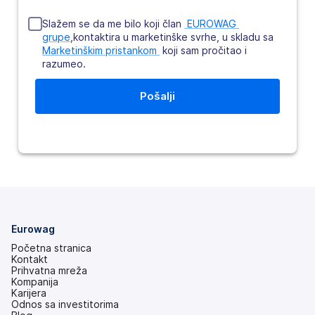
Slažem se da me bilo koji član
 EUROWAG 
grupe
,kontaktira u marketinške svrhe, u skladu sa
Marketinškim pristankom 
koji sam pročitao i
razumeo.
Eurowag
Početna stranica
Kontakt
Prihvatna mreža
Kompanija
Karijera
Odnos sa investitorima