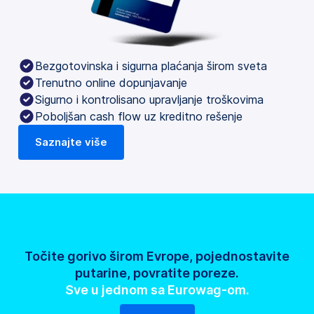
Bezgotovinska i sigurna plaćanja širom sveta
Trenutno online dopunjavanje
Sigurno i kontrolisano upravljanje troškovima
Poboljšan cash flow uz kreditno rešenje
Saznajte više
Točite gorivo širom Evrope, pojednostavite
putarine, povratite poreze.
Sve u jednom sa Eurowag-om.