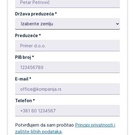
Država preduzeća *
Preduzeće *
PIB broj *
E-mail *
Telefon *
Potvrđujem da sam pročitao
Principi privatnosti i
zaštite ličnih podataka
.