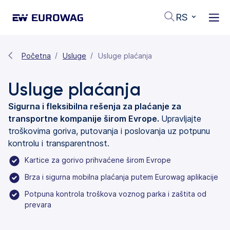
RS
Početna
Usluge
Usluge plaćanja
Usluge plaćanja
Sigurna i fleksibilna rešenja za plaćanje za
transportne kompanije širom Evrope.
Upravljajte
troškovima goriva, putovanja i poslovanja uz potpunu
kontrolu i transparentnost.
Kartice za gorivo prihvaćene širom Evrope
Brza i sigurna mobilna plaćanja putem Eurowag aplikacije
Potpuna kontrola troškova voznog parka i zaštita od
prevara