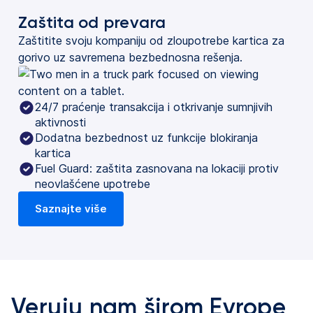
Zaštita od prevara
Zaštitite svoju kompaniju od zloupotrebe kartica za
gorivo uz savremena bezbednosna rešenja.
24/7 praćenje transakcija i otkrivanje sumnjivih
aktivnosti
Dodatna bezbednost uz funkcije blokiranja
kartica
Fuel Guard: zaštita zasnovana na lokaciji protiv
neovlašćene upotrebe
Saznajte više
Veruju nam širom Evrope