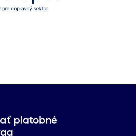
y pre dopravný sektor.
rať platobné
wag