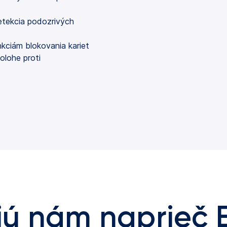
etekcia podozrivých
ciám blokovania kariet
olohe proti
jú nám naprieč 