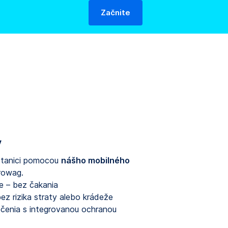
Začnite
y
 stanici pomocou
nášho mobilného
rowag.
ne – bez čakania
ez rizika straty alebo krádeže
čenia s integrovanou ochranou