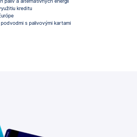
 palív a alternatívnych energií
yužitiu kreditu
Európe
 podvodmi s palivovými kartami