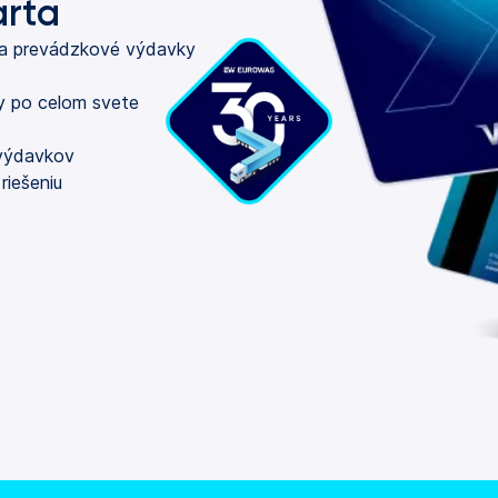
arta
 a prevádzkové výdavky
y po celom svete
 výdavkov
riešeniu