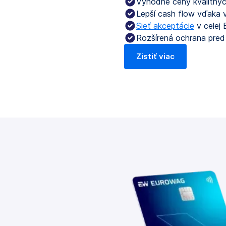
Výhodné ceny kvalitných
Lepší cash flow vďaka v
Sieť akceptácie
v celej 
Rozšírená ochrana pred
Zistiť viac