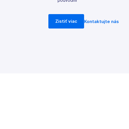
podvodmi
Zistiť viac
Kontaktujte nás