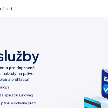
ná sieť
služby
šenia pre dopravné
e náklady na palivo,
olou a prehľadom.
Európe
ez aplikáciu Eurowag
 parku a ochrana pred