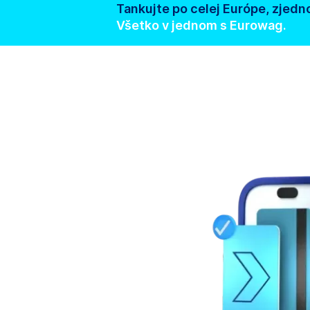
Tankujte po celej Európe, zjedno
Všetko v jednom s Eurowag.