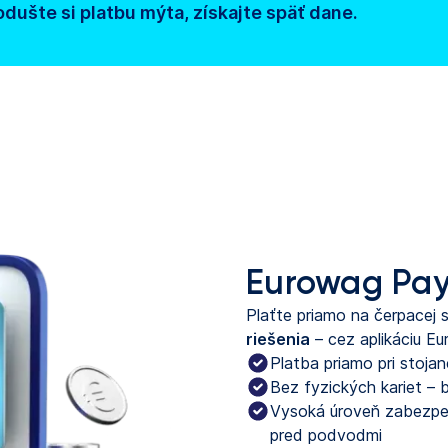
dušte si platbu mýta, získajte späť dane.
Eurowag Pa
Plaťte priamo na čerpacej
riešenia
– cez aplikáciu Eu
Platba priamo pri stoja
Bez fyzických kariet – b
Vysoká úroveň zabezpe
pred podvodmi