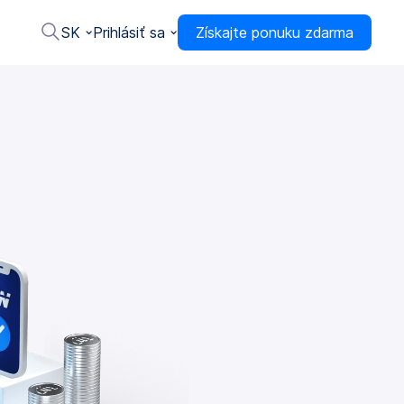
SK
Prihlásiť sa
Získajte ponuku zdarma