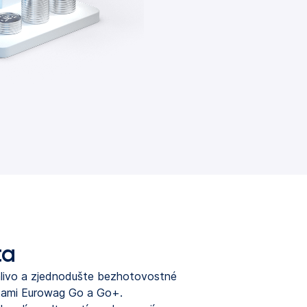
ta
palivo a zjednodušte bezhotovostné
artami Eurowag Go a Go+.