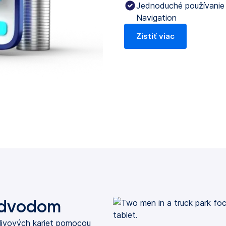
Jednoduché používanie
Navigation
Zistiť viac
odvodom
alivových kariet pomocou