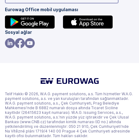
Eurowag Office mobil uygulaması
(yeni
(yeni
Sosyal ağlar
bir
bir
sekmede)
sekmede)
(yeni
(yeni
(yeni
bir
bir
bir
sekmede)
sekmede)
sekmede)
Telif Hakkı © 2026, W.A.G. payment solutions, a.s. Tüm hizmetler W.A.G.
payment solutions, a.s. ve yan kuruluşları tarafından sağlanmaktadır.
W.A.G. payment solutions, a.s., Çek Cumhuriyeti, Prag Belediye
Mahkemesi'nde B 6882 numaralı dosya altında Ticaret Siciline
kayıtlıdır (26415623 kayıt numarası). W.A.G. Issuing Services, a.s.,
W.A.G. payment solutions, a.s.'nin yüzde yüz iştirakidir ve Çek Ulusal
Bankası (www.CNB.cz) tarafından kimlik numarası (ID no.) altında
yetkilendirilmiş ve düzenlenmiştir: 050 21 910, Çek Cumhuriyeti'nde
Na Vítězné pláni 1719/4 140 00 Prague 4 Çek Cumhuriyeti adresinde
kayıtlı ofisi bulunmaktadır. Tüm hakları saklıdır.