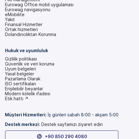
Eurowag Office mobil uygulaması
Eurowag navigasyonu
eMobilite
Yakıt
Finansal Hizmetler
Ortak hizmetleri
Dolandırıcılıktan Korunma
Hukuk ve uyumluluk
Gizlilik politikası
Güvenlik ve veri koruma
Uyum belgeleri
Yasal belgeler
Pazarlama Olarak
ISO sertifikaları
Erişilebilir beyanlar
(yeni
Modern kölelik ifadesi
bir
(yeni
Etik hattı ↗
sekmede)
bir
sekmede)
Müşteri Hizmetleri
:
İş günleri sabah 8:00 - akşam 5:00
Destek merkezi:
Destek sayfamızı ziyaret edin
+90 850 290 4080