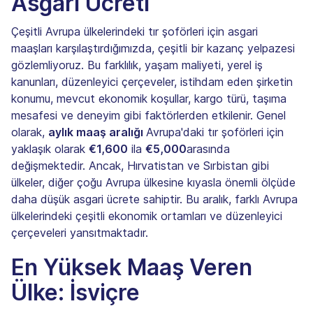
Asgari Ücreti
Çeşitli Avrupa ülkelerindeki tır şoförleri için asgari
maaşları karşılaştırdığımızda, çeşitli bir kazanç yelpazesi
gözlemliyoruz. Bu farklılık, yaşam maliyeti, yerel iş
kanunları, düzenleyici çerçeveler, istihdam eden şirketin
konumu, mevcut ekonomik koşullar, kargo türü, taşıma
mesafesi ve deneyim gibi faktörlerden etkilenir. Genel
olarak,
aylık maaş aralığı
Avrupa'daki tır şoförleri için
yaklaşık olarak
€1,600
ila
€5,000
arasında
değişmektedir. Ancak, Hırvatistan ve Sırbistan gibi
ülkeler, diğer çoğu Avrupa ülkesine kıyasla önemli ölçüde
daha düşük asgari ücrete sahiptir. Bu aralık, farklı Avrupa
ülkelerindeki çeşitli ekonomik ortamları ve düzenleyici
çerçeveleri yansıtmaktadır.
En Yüksek Maaş Veren
Ülke: İsviçre