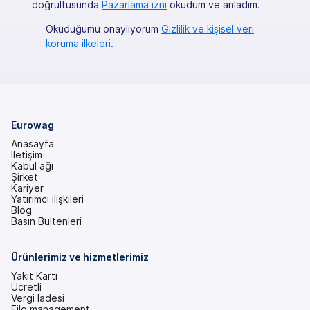
doğrultusunda
Pazarlama izni
okudum ve anladım.
Okuduğumu onaylıyorum
Gizlilik ve kişisel veri
koruma ilkeleri.
Eurowag
Anasayfa
İletişim
Kabul ağı
Şirket
Kariyer
Yatırımcı ilişkileri
(yeni
Blog
bir
Basın Bültenleri
sekmede)
Ürünlerimiz ve hizmetlerimiz
Yakıt Kartı
Ücretli
Vergi İadesi
Filo management