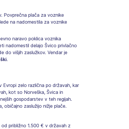
ov. Povprečna plača za voznike
glede na nadomestila za voznike
htevno naravo poklica voznika
keti nadomestil delajo Švico privlačno
e do višjih zaslužkov. Vendar je
oški
.
 Evropi zelo različna po državah, kar
ah, kot so Norveška, Švica in
čnejših gospodarstev v teh regijah.
 običajno zaslužijo nižje plače.
od približno 1.500 € v državah z