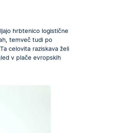
jajo hrbtenico logistične
stah, temveč tudi po
a celovita raziskava želi
gled v plače evropskih