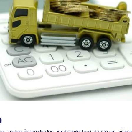
a
je celoten življenjski slog. Predstavljajte si, da ste ure, včas