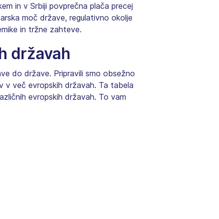
em in v Srbiji povprečna plača precej
odarska moč države, regulativno okolje
emike in tržne zahteve.
ih državah
žave do države. Pripravili smo obsežno
v v več evropskih državah. Ta tabela
azličnih evropskih državah. To vam