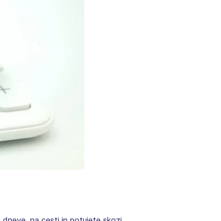
ih dneve, na cesti in potujete skozi