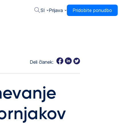
SI
Prijava
Pridobite ponudbo
Deli članek:
mevanje
ornjakov