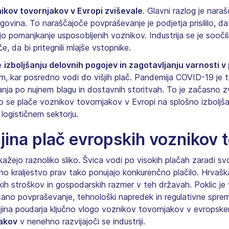
ikov tovornjakov v Evropi zviševale
. Glavni razlog je nar
trgovina. To naraščajoče povpraševanje je podjetja prisililo, da
 pomanjkanje usposobljenih voznikov. Industrija se je soočila
, da bi pritegnili mlajše vstopnike.
e
izboljšanju delovnih pogojev in zagotavljanju varnosti
m, kar posredno vodi do višjih plač. Pandemija COVID-19 je 
anja po nujnem blagu in dostavnih storitvah. To je začasno zv
r so se plače voznikov tovornjakov v Evropi na splošno izbolj
logističnem sektorju.
ina plač evropskih voznikov 
ažejo raznoliko sliko. Švica vodi po visokih plačah zaradi sv
 kraljestvo prav tako ponujajo konkurenčno plačilo. Hrvaška
njskih stroškov in gospodarskih razmer v teh državah. Poklic j
ečano povpraševanje, tehnološki napredek in regulativne spre
jina poudarja ključno vlogo voznikov tovornjakov v evropsk
jakov
v nenehno razvijajoči se industriji.