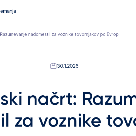
jemanja
 Razumevanje nadomestil za voznike tovornjakov po Evropi
30.1.2026
ki načrt: Razu
l za voznike tov