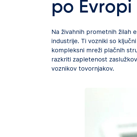
po Evropi
Na živahnih prometnih žilah e
industrije. Ti vozniki so klju
kompleksni mreži plačnih struk
razkriti zapletenost zaslužko
voznikov tovornjakov.