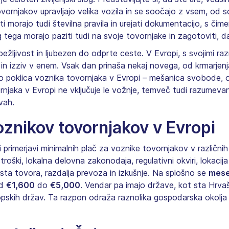
 tovornjakov upravljajo velika vozila in se soočajo z vsem, o
 morajo tudi številna pravila in urejati dokumentacijo, s čime
 tega morajo paziti tudi na svoje tovornjake in zagotoviti, d
pežljivost in ljubezen do odprte ceste. V Evropi, s svojimi ra
 in izziv v enem. Vsak dan prinaša nekaj novega, od krmarjen
vo poklica voznika tovornjaka v Evropi – mešanica svobode, 
rnjaka v Evropi ne vključuje le vožnje, temveč tudi razumeva
vah.
oznikov tovornjakov v Evropi
 primerjavi minimalnih plač za voznike tovornjakov v različni
stroški, lokalna delovna zakonodaja, regulativni okviri, lokaci
ta tovora, razdalja prevoza in izkušnje. Na splošno se
mese
od
€1,600
do
€5,000
. Vendar pa imajo države, kot sta Hrvaš
opskih držav. Ta razpon odraža raznolika gospodarska okolja in