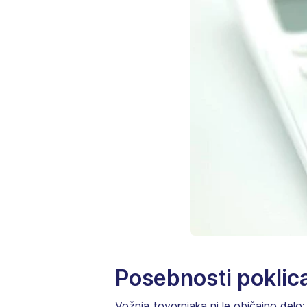
Posebnosti poklic
Vožnja tovornjaka ni le običajno delo; 