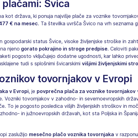
i plačami: Švica
a kot država, ki ponuja najvišje plače za voznike tovornjak
477 € na mesec
. Ta številka uvršča Švico na vrh seznama 
 gospodarski status Švice, visoke življenjske stroške in za
 na njeno
gorato pokrajino in stroge predpise
. Celoviti pa
aketi pogosto vključujejo dodatne ugodnosti, kar lahko prived
klajene tudi s splošnimi švicarskimi
višjimi življenjskimi str
oznikov tovornjakov v Evropi
aka v Evropi
, je
povprečna plača za voznike tovornjakov
v
. Vozniki tovornjakov v zahodno- in severnoevropskih držav
ače. To je pogosto posledica višjih življenjskih stroškov in mo
hodno- in južnoevropskih državah, kot sta Poljska in Španija,
opi zaslužijo
mesečno plačo voznika tovornjaka
v razponu 