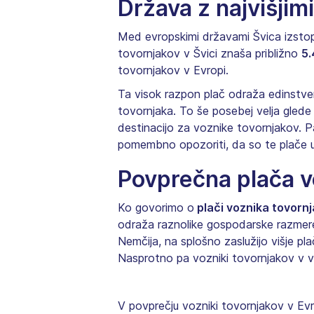
Država z najvišjim
Med evropskimi državami Švica izstop
tovornjakov v Švici znaša približno
5.
tovornjakov v Evropi.
Ta visok razpon plač odraža edinstven
tovornjaka. To še posebej velja glede
destinacijo za voznike tovornjakov. P
pomembno opozoriti, da so te plače us
Povprečna plača v
Ko govorimo o
plači voznika tovornj
odraža raznolike gospodarske razmere
Nemčija, na splošno zaslužijo višje pl
Nasprotno pa vozniki tovornjakov v vz
V povprečju vozniki tovornjakov v Evr