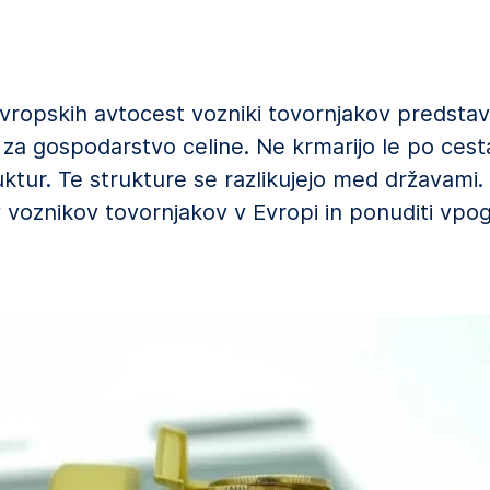
vropskih avtocest vozniki tovornjakov predstavl
čni za gospodarstvo celine. Ne krmarijo le po ce
tur. Te strukture se razlikujejo med državami. T
v voznikov tovornjakov v Evropi in ponuditi vpo