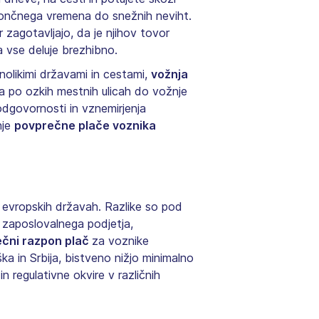
d sončnega vremena do snežnih neviht.
r zagotavljajo, da je njihov tovor
a vse deluje brezhibno.
znolikimi državami in cestami,
vožnja
ja po ozkih mestnih ulicah do vožnje
odgovornosti in vznemirjenja
nje
povprečne plače voznika
h evropskih državah. Razlike so pod
ja zaposlovalnega podjetja,
čni razpon plač
za voznike
ka in Srbija, bistveno nižjo minimalno
 regulativne okvire v različnih