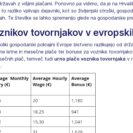
državah z višjimi plačami. Ponovno pa vidimo, da je na Hrvašk
to razliko vplivajo dejavniki, kot so življenjski stroški, gosp
ah. Te številke se lahko spremenijo glede na gospodarske pr
oznikov tovornjakov v evropsk
liki gospodarski pokrajini Evrope bistveno razlikujejo od dr
čne letne in mesečne plače ter bonuse za voznike tovornjako
esečnih plač, temveč tudi
urno plačo voznika tovornjaka
v r
.