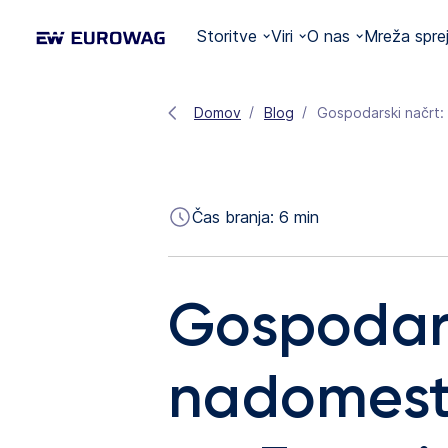
Storitve
Viri
O nas
Mreža spre
Domov
Blog
Gospodarski načrt:
Čas branja:
6
min
Gospodars
nadomesti