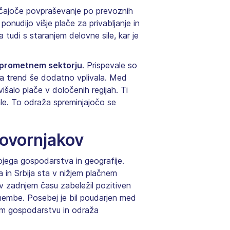
aščajoče povpraševanje po prevoznih
 ponudijo višje plače za privabljanje in
 tudi s staranjem delovne sile, kar je
 v prometnem sektorju
. Prispevale so
ta trend še dodatno vplivala. Med
išalo plače v določenih regijah. Ti
šale. To odraža spreminjajočo se
tovornjakov
ojega gospodarstva in geografije.
 in Srbija sta v nižjem plačnem
e v zadnjem času zabeležil pozitiven
membe. Posebej je bil poudarjen med
em gospodarstvu in odraža