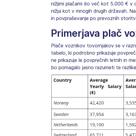
nižjimi plačami do več kot 5.000 € v 
nižja kot v mnogih drugih državah. Na 
in povpraševanje po prevoznih storitv
Primerjava plač v
Plače voznikov tovornjakov se v razno
tabelo, ki podrobno prikazuje povpre
ne prikazuje le povprečnih letnih in m
bo pomagalo jasno razumeti te razlike