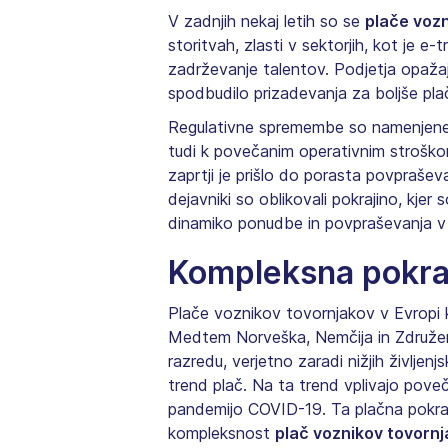
V zadnjih nekaj letih so se
plače vozn
storitvah, zlasti v sektorjih, kot je e-
zadrževanje talentov. Podjetja opažajo
spodbudilo prizadevanja za boljše plače
Regulativne spremembe so namenjen
tudi k povečanim operativnim stroško
zaprtji je prišlo do porasta povprašev
dejavniki so oblikovali pokrajino, kje
dinamiko ponudbe in povpraševanja v 
Kompleksna pokraj
Plače voznikov tovornjakov v Evropi k
Medtem Norveška, Nemčija in Združeno
razredu, verjetno zaradi nižjih življe
trend plač. Na ta trend vplivajo pov
pandemijo COVID-19. Ta plačna pokra
kompleksnost
plač voznikov tovorn