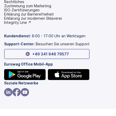
Rechtliches
Zustimmung zum Marketing
ISO-Zertifizierungen
Erklärung zur Barrierefreiheit
(wird
Erklärung zur modernen Sklaverei
in
(wird
Integrity Line ↗
einem
in
neuen
einem
Tab
neuen
Kundendienst
:
8:00 - 17:00 Uhr an Werktagen
geöffnet)
Tab
geöffnet)
Support-Center:
Besuchen Sie unseren Support
+49 341 946 79577
Eurowag Office Mobil-App
(wird
(wird
Soziale Netzwerke
in
in
einem
einem
(wird
(wird
(wird
neuen
neuen
in
in
in
Tab
Tab
einem
einem
einem
geöffnet)
geöffnet)