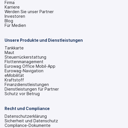
Firma
Karriere
Werden Sie unser Partner
Investoren
(wird
Blog
in
Für Medien
einem
neuen
Tab
Unsere Produkte und Dienstleistungen
geöffnet)
Tankkarte
Maut
Steuerrückerstattung
Flottenmanagement
Eurowag Office Mobil-App
Eurowag-Navigation
eMobilität
Kraftstoff
Finanzdienstleistungen
Dienstleistungen für Partner
Schutz vor Betrug
Recht und Compliance
Datenschutzerklärung
Sicherheit und Datenschutz
Compliance-Dokumente