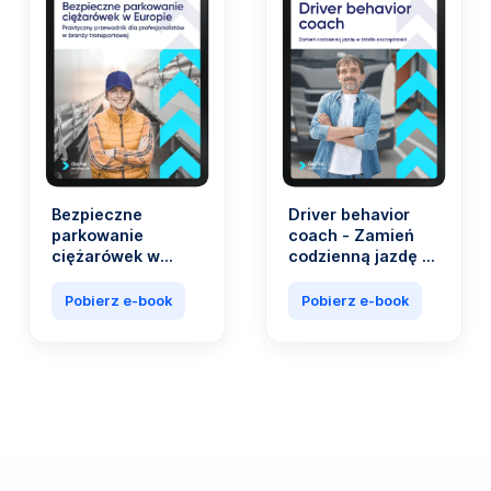
Bezpieczne
Driver behavior
parkowanie
coach - Zamień
ciężarówek w
codzienną jazdę w
Europie.
źródło
Praktyczny
oszczędności
Pobierz e-book
Pobierz e-book
przewodnik dla
profesjonalistów
w branży
transportowej.