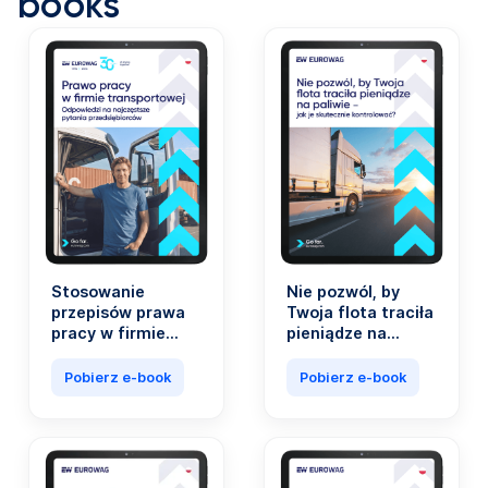
books
Stosowanie
Nie pozwól, by
przepisów prawa
Twoja flota traciła
pracy w firmie
pieniądze na
transportowej nie
paliwie. Koszty
musi być
paliwa stanowią
Pobierz e-book
Pobierz e-book
skomplikowane.
nawet 40 proc.
wszystkich
wydatków firm z
branży
transportowej.