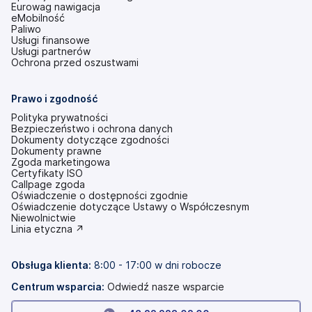
Eurowag nawigacja
eMobilność
Paliwo
Usługi finansowe
Usługi partnerów
Ochrona przed oszustwami
Prawo i zgodność
Polityka prywatności
Bezpieczeństwo i ochrona danych
Dokumenty dotyczące zgodności
Dokumenty prawne
Zgoda marketingowa
Certyfikaty ISO
Callpage zgoda
Oświadczenie o dostępności zgodnie
(otwiera
Oświadczenie dotyczące Ustawy o Współczesnym
się
Niewolnictwie
w
(otwiera
Linia etyczna ↗
nowej
się
karcie)
w
nowej
Obsługa klienta:
8:00 - 17:00 w dni robocze
karcie)
Centrum wsparcia:
Odwiedź nasze wsparcie