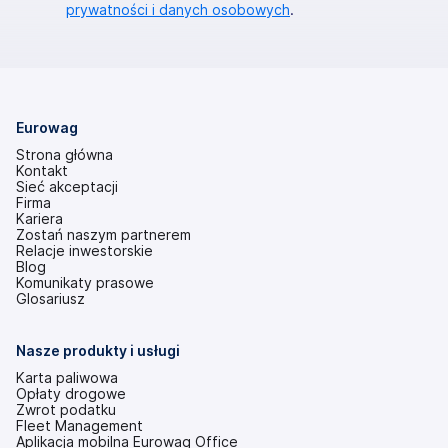
prywatności i danych osobowych
.
Eurowag
Strona główna
Kontakt
Sieć akceptacji
Firma
Kariera
Zostań naszym partnerem
Relacje inwestorskie
(otwiera
Blog
się
Komunikaty prasowe
w
Glosariusz
nowej
karcie)
Nasze produkty i usługi
Karta paliwowa
Opłaty drogowe
Zwrot podatku
Fleet Management
Aplikacja mobilna Eurowag Office