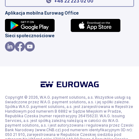
+
48 22 223 02 00
Aplikacja mobilna Eurowag Office
(otwiera
(otwiera
Sieci społecznościowe
się
się
w
w
(otwiera
(otwiera
(otwiera
nowej
nowej
się
się
się
karcie)
karcie)
w
w
w
nowej
nowej
nowej
karcie)
karcie)
karcie)
Copyright © 2026, W.A.G. payment solutions, a.s. Wszystkie usługi są
świadczone przez W.A.G. payment solutions, a.s. i jej spółki zależne.
Spółka W.A.G. payment solutions, a.s. jest zarejestrowana w Rejestrze
Handlowym pod numerem B 6882 w Sądzie Miejskim w Pradze,
Republika Czeska (numer rejestracyjny 26415623). W.A.G. Issuing
Services, a.s. jest spółką zależną należącą w całości do W.A.G.
payment solutions, a.s. i jest autoryzowana i regulowana przez Czeski
Bank Narodowy (www.CNB.cz) pod numerem identyfikacyjnym (ID nr):
050 21 910, zarejestrowana w Republice Czeskiej siedziba pod