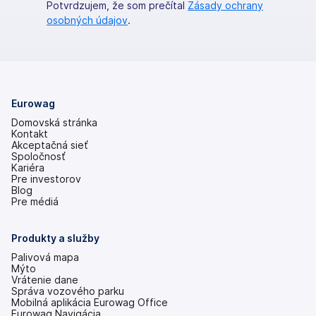
Potvrdzujem, že som prečítal
Zásady ochrany
osobných údajov
.
Eurowag
Domovská stránka
Kontakt
Akceptačná sieť
Spoločnosť
Kariéra
Pre investorov
(otvoriť
Blog
s
Pre médiá
novou
kartou)
Produkty a služby
Palivová mapa
Mýto
Vrátenie dane
Správa vozového parku
Mobilná aplikácia Eurowag Office
Eurowag Navigácia