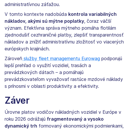
administratívnou záťažou.
V tomto kontexte nadobúda
kontrola variabilných
nákladov, akými sú mýtne poplatky
, čoraz väčší
význam. Efektívna správa mýtneho pomáha flotilám
zjednodušiť cezhraničné platby, zlepšiť transparentnosť
nákladov a znížiť administratívnu zložitosť vo viacerých
európskych krajinách.
Zároveň
služby fleet managementu Eurowag
podporujú
lepší prehľad o využití vozidiel, trasách a
prevádzkových dátach – a pomáhajú
prevádzkovateľom vyvažovať rastúce mzdové náklady
s prínosmi v oblasti produktivity a efektivity.
Záver
Úrovne platov vodičov nákladných vozidiel v Európe v
roku 2026 odrážajú
fragmentovaný a vysoko
dynamický trh
formovaný ekonomickými podmienkami,