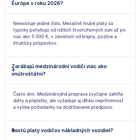
Európe v roku 2026?
Neexistuje jediné číslo. Mesačné hrubé platy sa
typicky pohybujú od nižších štvorciferných súm až po
viac ako 5 000 €, v závislosti od krajiny, pozície a
štruktúry príspevkov.
Zarábajú medzinárodní vodiči viac ako
vnútroštátni?
Často áno. Medzinárodná preprava zvyčajne zahŕňa
diéty a príplatky, ale vyžaduje aj dlhšiu neprítomnosť
a vyššie požiadavky na dodržiavanie predpisov.
Rastú platy vodičov nákladných vozidiel?