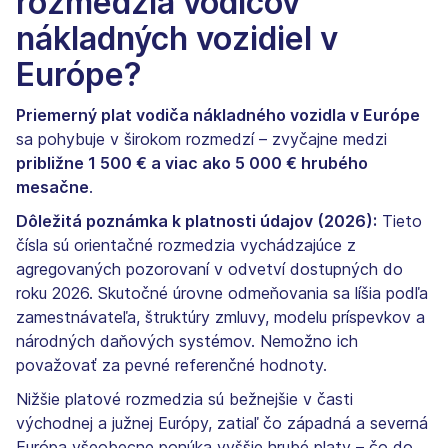
rozmedzia vodičov
nákladných vozidiel v
Európe?
Priemerný plat vodiča nákladného vozidla v Európe
sa pohybuje v širokom rozmedzí – zvyčajne medzi
približne 1 500 € a viac ako 5 000 € hrubého
mesačne
.
Dôležitá poznámka k platnosti údajov (2026):
Tieto
čísla sú orientačné rozmedzia vychádzajúce z
agregovaných pozorovaní v odvetví dostupných do
roku 2026. Skutočné úrovne odmeňovania sa líšia podľa
zamestnávateľa, štruktúry zmluvy, modelu príspevkov a
národných daňových systémov. Nemožno ich
považovať za pevné referenčné hodnoty.
Nižšie platové rozmedzia sú bežnejšie v časti
východnej a južnej Európy, zatiaľ čo západná a severná
Európa všeobecne ponúka vyššie hrubé platy – čo do