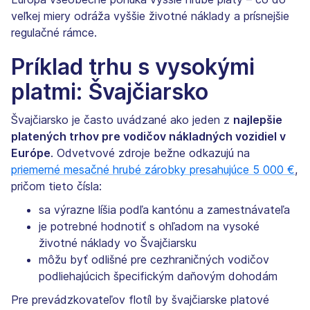
veľkej miery odráža vyššie životné náklady a prísnejšie
regulačné rámce.
Príklad trhu s vysokými
platmi: Švajčiarsko
Švajčiarsko je často uvádzané ako jeden z
najlepšie
platených trhov pre vodičov nákladných vozidiel v
Európe
. Odvetvové zdroje bežne odkazujú na
priemerné mesačné hrubé zárobky presahujúce 5 000 €
,
pričom tieto čísla:
sa výrazne líšia podľa kantónu a zamestnávateľa
je potrebné hodnotiť s ohľadom na vysoké
životné náklady vo Švajčiarsku
môžu byť odlišné pre cezhraničných vodičov
podliehajúcich špecifickým daňovým dohodám
Pre prevádzkovateľov flotíl by švajčiarske platové