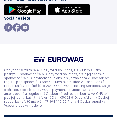
(otvoriť
(otvoriť
Sociálne siete
s
s
novou
novou
(otvoriť
(otvoriť
(otvoriť
kartou)
kartou)
s
s
s
novou
novou
novou
kartou)
kartou)
kartou)
Copyright © 2026, W.A.G. payment solutions, a.s. Všetky služby
poskytujú spoločnosť W.A.G. payment solutions, a.s. a jej dcérska
spoločnosť. W.A.G. payment solutions, a.s. je zapísaná v Obchodnom
registri pod spisom č. B 6882 na Mestskom súde v Prahe, Česká
republika (evidenčné číslo 26415623). W.A.G. Issuing Services, a.s. je
dcérskou spoločnosťou W.A.G. payment solutions, a.s. a je
autorizovaná a regulovaná Českou národnou bankou (www.CNB.cz)
pod jej identifikačným číslom (ID č.): 050 21 910, bol sídlom v Českej
republike na Vítězné pláni 1719/4 140 00 Praha 4 Česká republika.
Všetky práva vyhradené.