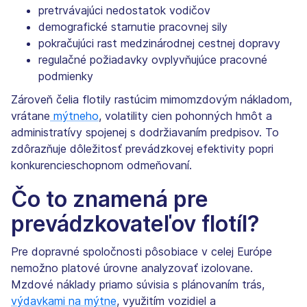
pretrvávajúci nedostatok vodičov
demografické starnutie pracovnej sily
pokračujúci rast medzinárodnej cestnej dopravy
regulačné požiadavky ovplyvňujúce pracovné
podmienky
Zároveň čelia flotily rastúcim mimomzdovým nákladom,
vrátane
mýtneho
, volatility cien pohonných hmôt a
administratívy spojenej s dodržiavaním predpisov. To
zdôrazňuje dôležitosť prevádzkovej efektivity popri
konkurencieschopnom odmeňovaní.
Čo to znamená pre
prevádzkovateľov flotíl?
Pre dopravné spoločnosti pôsobiace v celej Európe
nemožno platové úrovne analyzovať izolovane.
Mzdové náklady priamo súvisia s plánovaním trás,
výdavkami na mýtne
, využitím vozidiel a