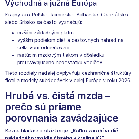
Východná a južná Európa
Krajiny ako Poľsko, Rumunsko, Bulharsko, Chorvátsko
alebo Srbsko sa často vyznačujú:
nižšími základnými platmi
vyšším podielom diét a cestovných náhrad na
celkovom odmeňovaní
rastúcim mzdovým tlakom v dôsledku
pretrvávajúceho nedostatku vodičov
Tieto rozdiely naďalej ovplyvňujú cezhraničné štruktúry
flotíl a modely subdodávok v celej Európe v roku 2026.
Hrubá vs. čistá mzda –
prečo sú priame
porovnania zavádzajúce
Bežne hľadanou otázkou je:
„Koľko zarobí vodič
nákladného vozidla čistého v krajine X?"