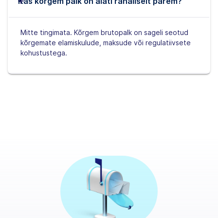
Kas kõrgem palk on alati rahaliselt parem?
Mitte tingimata. Kõrgem brutopalk on sageli seotud
kõrgemate elamiskulude, maksude või regulatiivsete
kohustustega.