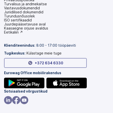
Turvalisus ja andmekaitse
Vastavusdokumendid
Juriidilised dokumendid
Turundusnõusolek
ISO sertifikaadid
Juurdepääsetavuse aval
(avaneb
Kaasaegne orjuse avaldus
uuel
(avaneb
Eetikaliin ↗
vahekaardil)
uuel
vahekaardil)
Klienditeenindus:
8:00 - 17:00 tööpäeviti
Tugikeskus:
Külastage meie tuge
+372 634 6330
Eurowag Office mobiilirakendus
(avaneb
(avaneb
Sotsiaalsed võrgustikud
uuel
uuel
vahekaardil)
vahekaardil)
(avaneb
(avaneb
(avaneb