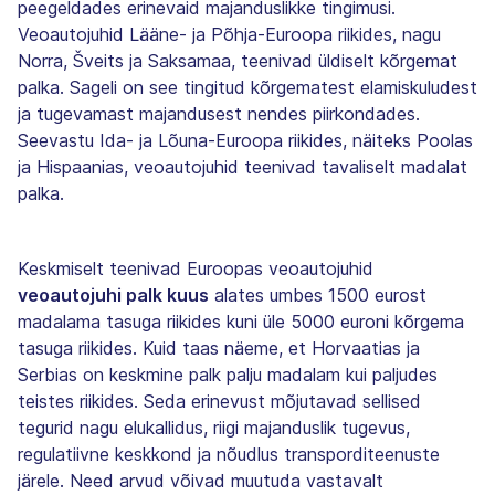
peegeldades erinevaid majanduslikke tingimusi.
Veoautojuhid Lääne- ja Põhja-Euroopa riikides, nagu
Norra, Šveits ja Saksamaa, teenivad üldiselt kõrgemat
palka. Sageli on see tingitud kõrgematest elamiskuludest
ja tugevamast majandusest nendes piirkondades.
Seevastu Ida- ja Lõuna-Euroopa riikides, näiteks Poolas
ja Hispaanias, veoautojuhid teenivad tavaliselt madalat
palka.
Keskmiselt teenivad Euroopas veoautojuhid
veoautojuhi palk kuus
alates umbes 1500 eurost
madalama tasuga riikides kuni üle 5000 euroni kõrgema
tasuga riikides. Kuid taas näeme, et Horvaatias ja
Serbias on keskmine palk palju madalam kui paljudes
teistes riikides. Seda erinevust mõjutavad sellised
tegurid nagu elukallidus, riigi majanduslik tugevus,
regulatiivne keskkond ja nõudlus transporditeenuste
järele. Need arvud võivad muutuda vastavalt