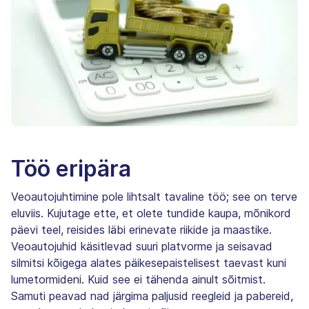
Töö eripära
Veoautojuhtimine pole lihtsalt tavaline töö; see on terve
eluviis. Kujutage ette, et olete tundide kaupa, mõnikord
päevi teel, reisides läbi erinevate riikide ja maastike.
Veoautojuhid käsitlevad suuri platvorme ja seisavad
silmitsi kõigega alates päikesepaistelisest taevast kuni
lumetormideni. Kuid see ei tähenda ainult sõitmist.
Samuti peavad nad järgima paljusid reegleid ja pabereid,