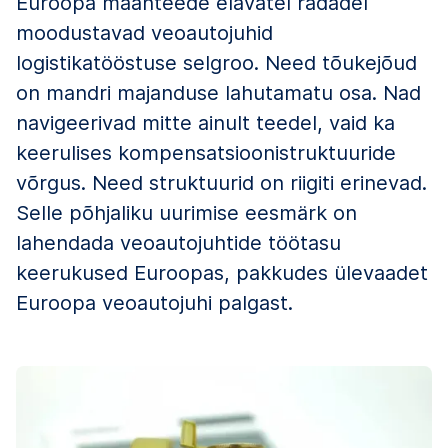
Euroopa maanteede elavatel radadel
moodustavad veoautojuhid
logistikatööstuse selgroo. Need tõukejõud
on mandri majanduse lahutamatu osa. Nad
navigeerivad mitte ainult teedel, vaid ka
keerulises kompensatsioonistruktuuride
võrgus. Need struktuurid on riigiti erinevad.
Selle põhjaliku uurimise eesmärk on
lahendada veoautojuhtide töötasu
keerukused Euroopas, pakkudes ülevaadet
Euroopa veoautojuhi palgast.