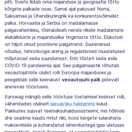
pilti. Šveits liidab oma majanduse ja geograafia tõttu
kõrgete palkade osas. Samal ajal pakuvad Norra,
Saksamaa ja Ühendkuningriik ka konkurentsivõimelist
palka. Horvaatia ja Serbia on madalamasse
palgavahemikku, tõenäoliselt nende riikide madalamate
elukalliduste ja majanduslike tingimuste tõttu. Elukutsel
on hiljuti olnud positiivne palgatrend. Suurenenud
nõudlus, tehnoloogia areng ja regulatiivsed muudatused
mõjutavad seda suundumust. Eriti tõsteti seda esile
COVID-19 pandeemia ajal. See palgamaastik rõhutab
veoautojuhtide olulist rolli Euroopa majanduses ja
peegeldab selle keerukust
veoautojuhi palk
pidevalt
arenevas tööstuses.
Eurowag mängib selle tööstuse toetamisel keskset rolli,
vähendades oluliselt
laevastiku haldamine
kulud.
Pakkudes sujuvat teemaksuhaldussüsteemi, mis hõlmab
ühe seadme kaudu mitut riiki, koos kergete sularahata
makseviiside ja kohandatud lahendustega igas ulatuses
laevastikele, tagab Eurowag, et veoautojuhtidel kogu