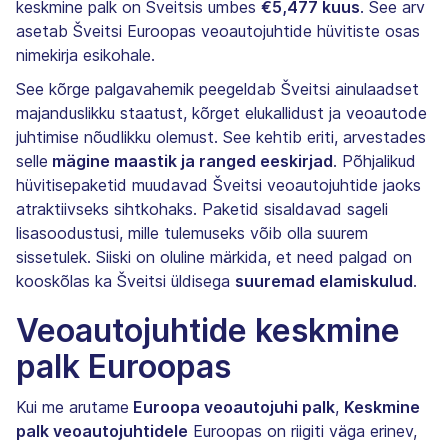
keskmine palk on Šveitsis umbes
€5,477 kuus
. See arv
asetab Šveitsi Euroopas veoautojuhtide hüvitiste osas
nimekirja esikohale.
See kõrge palgavahemik peegeldab Šveitsi ainulaadset
majanduslikku staatust, kõrget elukallidust ja veoautode
juhtimise nõudlikku olemust. See kehtib eriti, arvestades
selle
mägine maastik ja ranged eeskirjad
. Põhjalikud
hüvitisepaketid muudavad Šveitsi veoautojuhtide jaoks
atraktiivseks sihtkohaks. Paketid sisaldavad sageli
lisasoodustusi, mille tulemuseks võib olla suurem
sissetulek. Siiski on oluline märkida, et need palgad on
kooskõlas ka Šveitsi üldisega
suuremad elamiskulud
.
Veoautojuhtide keskmine
palk Euroopas
Kui me arutame
Euroopa veoautojuhi palk
,
Keskmine
palk veoautojuhtidele
Euroopas on riigiti väga erinev,