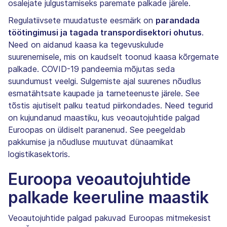
osalejate julgustamiseks paremate palkade järele.
Regulatiivsete muudatuste eesmärk on
parandada
töötingimusi ja tagada transpordisektori ohutus
.
Need on aidanud kaasa ka tegevuskulude
suurenemisele, mis on kaudselt toonud kaasa kõrgemate
palkade. COVID-19 pandeemia mõjutas seda
suundumust veelgi. Sulgemiste ajal suurenes nõudlus
esmatähtsate kaupade ja tarneteenuste järele. See
tõstis ajutiselt palku teatud piirkondades. Need tegurid
on kujundanud maastiku, kus veoautojuhtide palgad
Euroopas on üldiselt paranenud. See peegeldab
pakkumise ja nõudluse muutuvat dünaamikat
logistikasektoris.
Euroopa veoautojuhtide
palkade keeruline maastik
Veoautojuhtide palgad pakuvad Euroopas mitmekesist