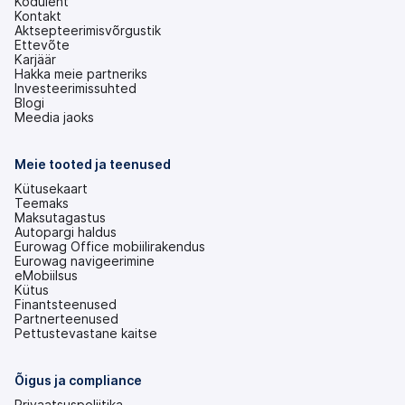
Koduleht
Kontakt
Aktsepteerimisvõrgustik
Ettevõte
Karjäär
Hakka meie partneriks
Investeerimissuhted
(avaneb
Blogi
uuel
Meedia jaoks
vahekaardil)
Meie tooted ja teenused
Kütusekaart
Teemaks
Maksutagastus
Autopargi haldus
Eurowag Office mobiilirakendus
Eurowag navigeerimine
eMobiilsus
Kütus
Finantsteenused
Partnerteenused
Pettustevastane kaitse
Õigus ja compliance
Privaatsuspoliitika