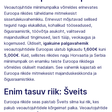
Veoautojuhtide miinimumpalka võrreldes erinevates
Euroopa riikides täheldame mitmekesist
sissetulekuvahemikku. Erinevust mõjutavad sellised
tegurid nagu elukallidus, kohalikud tööseadused,
õigusraamistik, töövõtja asukoht, valitsevad
majanduslikud tingimused, lasti tüüp, veokaugus ja
kogemused. Üldiselt,
igakuine palgavahemik
veoautojuhtidele Euroopas ulatub ligikaudu
1,600€
kuni
5,000€
. Kuid, sellistes riikides nagu Horvaatia ja Serbia
miinimumpalk on enamiku teiste Euroopa riikidega
võrreldes oluliselt madalam. See vahemik kajastab eri
Euroopa riikide mitmekesist majanduskeskkonda ja
õigusraamistikke.
Enim tasuv riik: Šveits
Euroopa riikide seas paistab Šveits silma kui riik, kes
pakub veoautojuhtidele kõrgeimat palka. Veoautojuhtide