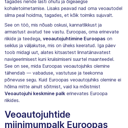
tagades nende lasti ohutu ja õigeaegse
kohaletoimetamise. Lisaks peavad nad oma veoautodel
silma peal hoidma, tagades, et kõik toimiks sujuvalt.
See on töö, mis nõuab oskusi, kannatlikkust ja
armastust avatud tee vastu. Euroopas, oma erinevate
riikide ja teedega,
veoautojuhtimine Euroopas
on
seiklus ja väljakutse, mis on üheks keeratud. Iga päev
toob midagi uut, alates kitsastest linnatänavatest
navigeerimisest kuni kruiisimiseni suurtel maanteedel.
See on see, mida Euroopas veoautojuhiks olemine
tähendab — vabaduse, vastutuse ja teekonna
põnevuse segu. Kuid Euroopas veoautojuhiks olemine ei
hõlma mitte ainult sõitmist, vaid ka mõistmist
Veoautojuhi keskmine palk
erinevates Euroopa
riikides.
Veoautojuhtide
miinimumpalk Euroopas