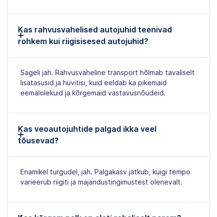
Kas rahvusvahelised autojuhid teenivad
rohkem kui riigisisesed autojuhid?
Sageli jah. Rahvusvaheline transport hõlmab tavaliselt
lisatasusid ja hüvitisi, kuid eeldab ka pikemaid
eemalolekuid ja kõrgemaid vastavusnõudeid.
Kas veoautojuhtide palgad ikka veel
tõusevad?
Enamikel turgudel, jah. Palgakasv jätkub, kuigi tempo
varieerub riigiti ja majandustingimustest olenevalt.