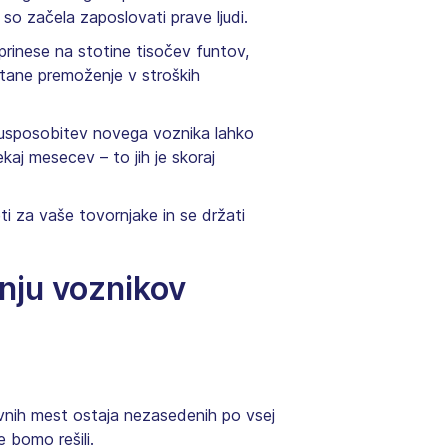
 so začela zaposlovati prave ljudi.
 prinese na stotine tisočev funtov,
stane premoženje v stroških
 usposobitev novega voznika lahko
kaj mesecev – to jih je skoraj
ti za vaše tovornjake in se držati
anju voznikov
vnih mest ostaja nezasedenih po vsej
e bomo rešili.