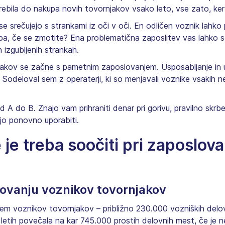
prebila do nakupa novih tovornjakov vsako leto, vse zato, ker
se srečujejo s strankami iz oči v oči. En odličen voznik lahko
 pa, če se zmotite? Ena problematična zaposlitev vas lahko 
 izgubljenih strankah.
jakov se začne s pametnim zaposlovanjem. Usposabljanje in
Sodeloval sem z operaterji, ki so menjavali voznike vsakih ne
d A do B. Znajo vam prihraniti denar pri gorivu, pravilno skrbe
ijo ponovno uporabiti.
e je treba soočiti pri zaposlov
lovanju voznikov tovornjakov
em voznikov tovornjakov – približno 230.000 vozniških delo
ih letih povečala na kar 745.000 prostih delovnih mest, če je n