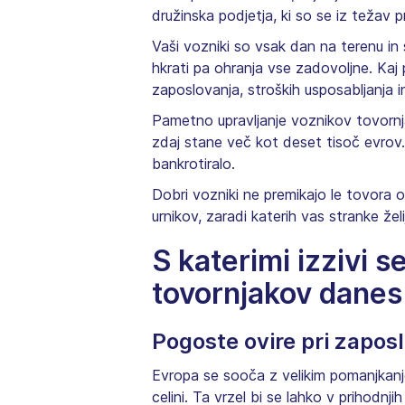
družinska podjetja, ki so se iz težav 
Vaši vozniki so vsak dan na terenu in 
hkrati pa ohranja vse zadovoljne. Kaj
zaposlovanja, stroških usposabljanja in
Pametno upravljanje voznikov tovorn
zdaj stane več kot deset tisoč evrov. 
bankrotiralo.
Dobri vozniki ne premikajo le tovora o
urnikov, zaradi katerih vas stranke žel
S katerimi izzivi s
tovornjakov danes
Pogoste ovire pri zapos
Evropa se sooča z velikim pomanjkanj
celini. Ta vrzel bi se lahko v prihodnj