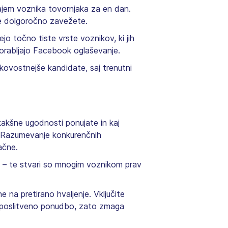
najem voznika tovornjaka za en dan.
 se dolgoročno zavežete.
jo točno tiste vrste voznikov, ki jih
uporabljajo Facebook oglaševanje.
kovostnejše kandidate, saj trenutni
kakšne ugodnosti ponujate in kaj
mi. Razumevanje konkurenčnih
ačne.
as – te stvari so mnogim voznikom prav
na pretirano hvaljenje. Vključite
 zaposlitveno ponudbo, zato zmaga