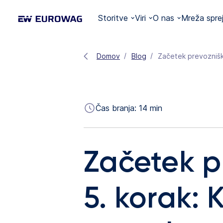
Storitve
Viri
O nas
Mreža spre
Domov
Blog
Začetek prevozniške
Čas branja:
14
min
Začetek p
5. korak: 