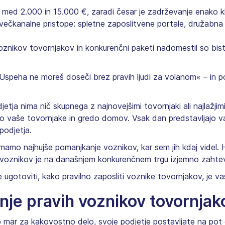
ed 2.000 in 15.000 €, zaradi česar je zadrževanje enako kl
čkanalne pristope: spletne zaposlitvene portale, družabna o
voznikov tovornjakov in konkurenčni paketi nadomestil so bi
Uspeha ne moreš doseči brez pravih ljudi za volanom« – in po 
ja nima nič skupnega z najnovejšimi tovornjaki ali najlažjimi 
ozijo vaše tovornjake in gredo domov. Vsak dan predstavljajo v
podjetja.
 imamo najhujše pomanjkanje voznikov, kar sem jih kdaj videl. 
nih voznikov je na današnjem konkurenčnem trgu izjemno zaht
ugotoviti, kako pravilno zaposliti voznike tovornjakov, je va
anje pravih voznikov tovornj
čno mar za kakovostno delo, svoje podjetje postavljate na po