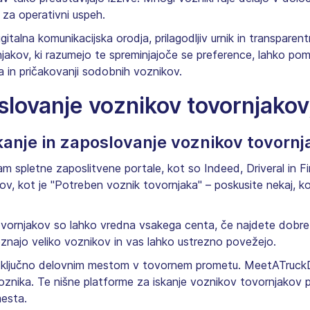
o za operativni uspeh.
gitalna komunikacijska orodja, prilagodljiv urnik in transpare
njakov, ki razumejo te spreminjajoče se preference, lahko po
 in pričakovanji sodobnih voznikov.
slovanje voznikov tovornjakov,
skanje in zaposlovanje voznikov tovorn
am spletne zaposlitvene portale, kot so Indeed, Driveral in F
vov, kot je "Potreben voznik tovornjaka" – poskusite nekaj, 
vornjakov so lahko vredna vsakega centa, če najdete dobre
najo veliko voznikov in vas lahko ustrezno povežejo.
 izključno delovnim mestom v tovornem prometu. MeetATruck
voznika. Te nišne platforme za iskanje voznikov tovornjakov
mesta.