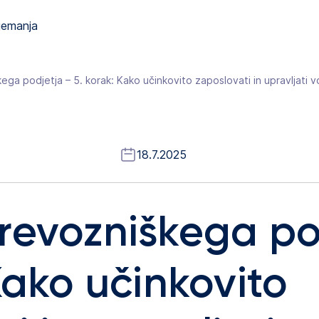
jemanja
ga podjetja – 5. korak: Kako učinkovito zaposlovati in upravljati 
18.7.2025
revozniškega po
Kako učinkovito