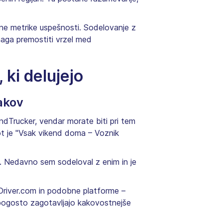
ntne metrike uspešnosti. Sodelovanje z
maga premostiti vrzel med
 ki delujejo
jakov
indTrucker, vendar morate biti pri tem
kot je "Vsak vikend doma – Voznik
. Nedavno sem sodeloval z enim in je
Driver.com in podobne platforme –
 pogosto zagotavljajo kakovostnejše