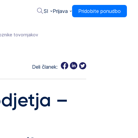
SI
Prijava
Pridobite ponudbo
voznike tovornjakov
Deli članek:
djetja –