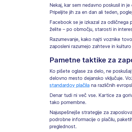
Nekaj, kar sem nedavno poskusil in je
Pripeljite jih za en dan ali teden, po
Facebook se je izkazal za odličnega pr
želite – po območju, starosti in inter
Razumevanje, kako najti voznike tovor
zaposleni razumejo zahteve in kulturo 
Pametne taktike za zap
Ko pišete oglase za delo, ne poskušajt
delovno mesto dejansko vključuje. Vožn
standardov plačila
na različnih evrops
Denar tudi ni več vse. Kartice za gor
tako pomembne.
Najuspešnejše strategije za zaposlova
podrobne informacije o plačilu, paket
preglednost.