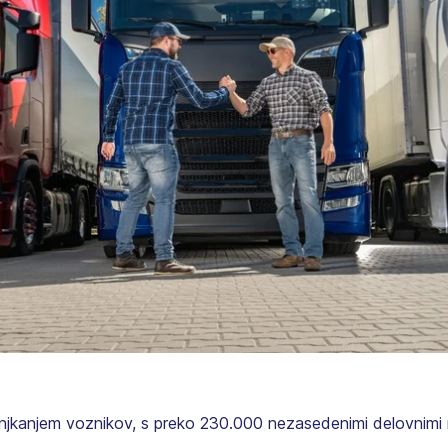
jkanjem voznikov, s preko 230.000 nezasedenimi delovnimi m