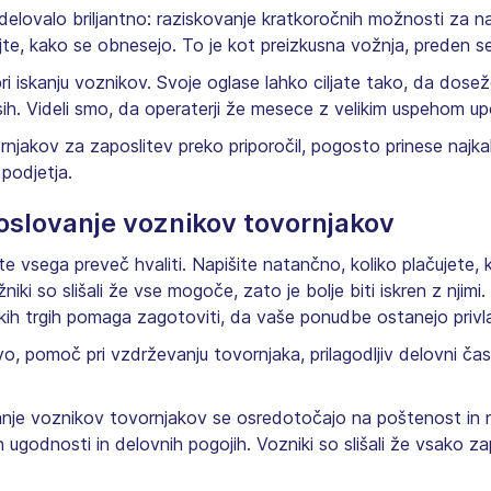
 delovalo briljantno: raziskovanje kratkoročnih možnosti za 
glejte, kako se obnesejo. To je kot preizkusna vožnja, preden
i iskanju voznikov. Svoje oglase lahko ciljate tako, da doseže
esih. Videli smo, da operaterji že mesece z velikim uspehom 
njakov za zaposlitev preko priporočil, pogosto prinese najka
podjetja.
oslovanje voznikov tovornjakov
e vsega preveč hvaliti. Napišite natančno, koliko plačujete, 
iki so slišali že vse mogoče, zato je bolje biti iskren z nji
kih trgih pomaga zagotoviti, da vaše ponudbe ostanejo privl
ivo, pomoč pri vzdrževanju tovornjaka, prilagodljiv delovni č
nje voznikov tovornjakov se osredotočajo na poštenost in ne 
ih ugodnosti in delovnih pogojih. Vozniki so slišali že vsako