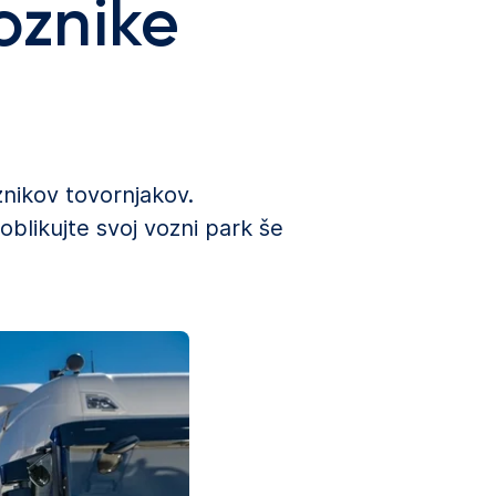
voznike
znikov tovornjakov.
oblikujte svoj vozni park še