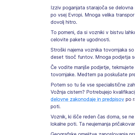
Izziv poganjata starajoča se delovna 
po vsej Evropi. Mnoga velika transpor
dovolj hitro.
To pomeni, da si vozniki v bistvu lahk
celovite pakete ugodnosti.
Stroški najema voznika tovornjaka so
deset tisoč funtov. Mnoga podjetja se
Če vodite manjše podjetje, tekmujete
tovornjake. Medtem pa poskušate prepr
Potem so tu še vse specialistične zah
Vožnja cistern? Potrebujejo kvalifika
delovne zakonodaje in predpisov
po r
poti.
Voznik, ki išče reden čas doma, se ne
lokalne poti. Ta neujemanja pričakova
Geografske omejitve zaposlovanja prav