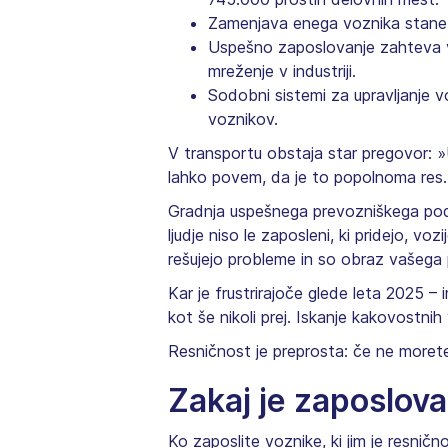
Zamenjava enega voznika stane m
Uspešno zaposlovanje zahteva ve
mreženje v industriji.
Sodobni sistemi za upravljanje 
voznikov.
V transportu obstaja star pregovor: »
lahko povem, da je to popolnoma res.
Gradnja uspešnega prevozniškega podjet
ljudje niso le zaposleni, ki pridejo, v
rešujejo probleme in so obraz vašega 
Kar je frustrirajoče glede leta 2025 –
kot še nikoli prej. Iskanje kakovost
Resničnost je preprosta: če ne morete 
Zakaj je zaposlov
Ko zaposlite voznike, ki jim je resni