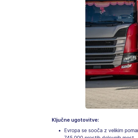
Ključne ugotovitve:
Evropa se sooča z velikim poman
745.000 prostih delovnih mest.