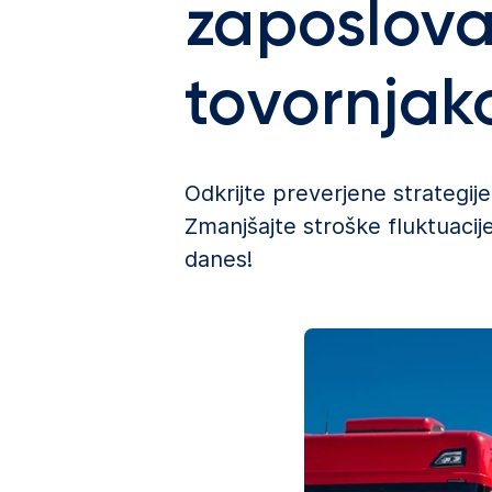
zaposlovat
tovornjak
Odkrijte preverjene strategij
Zmanjšajte stroške fluktuacij
danes!