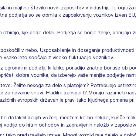
sila in majhno število novih zaposlitev v industriji. To ogro
tna podjetja so se obrnila k zaposlovanju voznikov izven EU, 
o izbirajo, kje bodo delali. Podjetja se borijo zanje, ponuja
 poskočili v nebo. Usposabljanje in doseganje produktivnost
 vsako leto soočajo z visoko fluktuacijo voznikov.
 z ogromnimi podjetji, ki lahko ponudijo znatne bonuse ob 
ičati dobre voznike, da izberejo vaše manjše podjetje names
teve. Želite nekoga za delo s platojem? Potrebujejo ustrezno
cije za nevarne snovi. Hladilni transport? Morajo razumeti n
azličnih evropskih državah je prav tako ključnega pomena p
 bo dotaknil dolgih voženj, medtem ko bo nekdo, ki išče mak
nj vodijo do hitrih odhodov in zapravljenih naložb v zaposlov
 tako predstavljajo izzive. Mnogi vozniki raje delajo v dolo