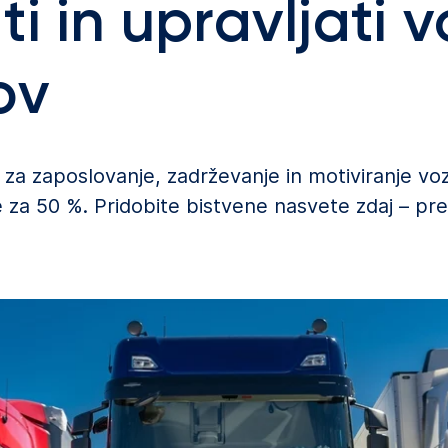
i in upravljati 
ov
e za zaposlovanje, zadrževanje in motiviranje vo
e za 50 %. Pridobite bistvene nasvete zdaj – pre