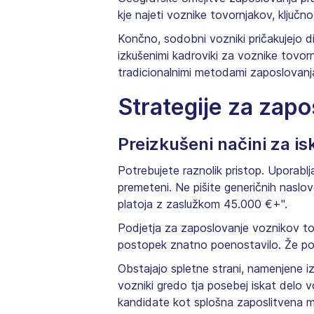
kje najeti voznike tovornjakov, ključn
Končno, sodobni vozniki pričakujejo di
izkušenimi kadroviki za voznike tovor
tradicionalnimi metodami zaposlovanja
Strategije za zapo
Preizkušeni načini za i
Potrebujete raznolik pristop. Uporablj
premeteni. Ne pišite generičnih naslo
platoja z zaslužkom 45.000 €+".
Podjetja za zaposlovanje voznikov to
postopek znatno poenostavilo. Že poz
Obstajajo spletne strani, namenjene
vozniki gredo tja posebej iskat delo 
kandidate kot splošna zaposlitvena 