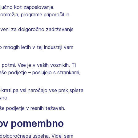
jučno kot zaposlovanje.
mrežja, programe priporočil in
stveni za dolgoročno zadrževanje
mnogih letih v tej industriji vam
potmi. Vse je v vaših voznikih. Ti
aše podjetje – poslujejo s strankami,
Hkrati pa vsi naročajo vse prek spleta
evno.
še podjetje v resnih težavah.
akov pomembno
t dolgoročnega uspeha. Videl sem