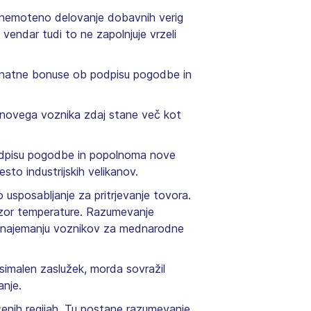
ža nemoteno delovanje dobavnih verig
vendar tudi to ne zapolnjuje vrzeli
jo znatne bonuse ob podpisu pogodbe in
i novega voznika zdaj stane več kot
podpisu pogodbe in popolnoma nove
to industrijskih velikanov.
 usposabljanje za pritrjevanje tovora.
adzor temperature. Razumevanje
ri najemanju voznikov za mednarodne
simalen zaslužek, morda sovražil
anje.
čenih regijah. Tu postane razumevanje,