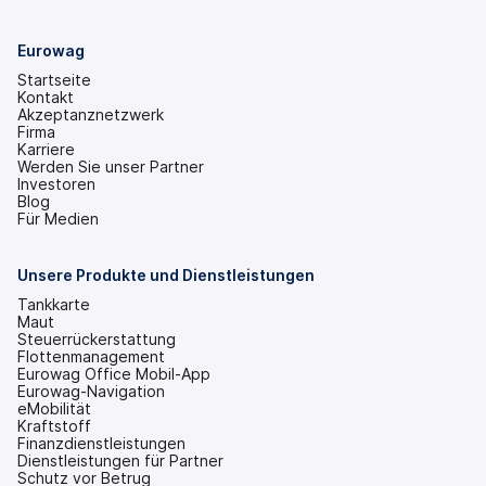
Eurowag
Startseite
Kontakt
Akzeptanznetzwerk
Firma
Karriere
Werden Sie unser Partner
Investoren
(wird
Blog
in
Für Medien
einem
neuen
Tab
Unsere Produkte und Dienstleistungen
geöffnet)
Tankkarte
Maut
Steuerrückerstattung
Flottenmanagement
Eurowag Office Mobil-App
Eurowag-Navigation
eMobilität
Kraftstoff
Finanzdienstleistungen
Dienstleistungen für Partner
Schutz vor Betrug