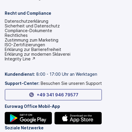
Recht und Compliance
Datenschutzerklärung
Sicherheit und Datenschutz
Compliance-Dokumente
Rechtliches
Zustimmung zum Marketing
ISO-Zertifizierungen
Erklärung zur Barrierefreiheit
(wird
Erklärung zur modernen Sklaverei
in
(wird
Integrity Line ↗
einem
in
neuen
einem
Tab
neuen
Kundendienst
:
8:00 - 17:00 Uhr an Werktagen
geöffnet)
Tab
geöffnet)
Support-Center:
Besuchen Sie unseren Support
+49 341 946 79577
Eurowag Office Mobil-App
(wird
(wird
Soziale Netzwerke