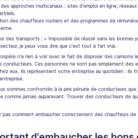
 des approches multicanaux : sites d'emploi en ligne, réseau
triels.
on des chauffeurs routiers et des programmes de rémunérati
terme.
teur des transports : « Impossible de réussir sans les bonnes
teur, je peux vous dire que c'est tout à fait vrai.
spère n'a rien à voir avec le fait de disposer des camions les
vos conducteurs. Ces personnes ne sont pas simplement des e
z eux. Ils représentent votre entreprise au quotidien : ils tr
entreprise.
nous sommes confrontés à la pire pénurie de conducteurs que 
 comme jamais auparavant. Trouver des conducteurs de quali
avez pas comment embaucher correctement des chauffeurs de c
mportant d'embaucher les bons