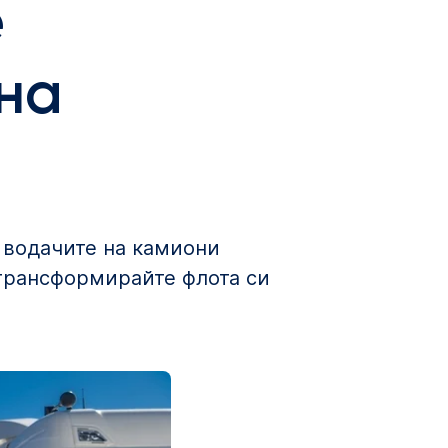
е
на
 водачите на камиони
 трансформирайте флота си