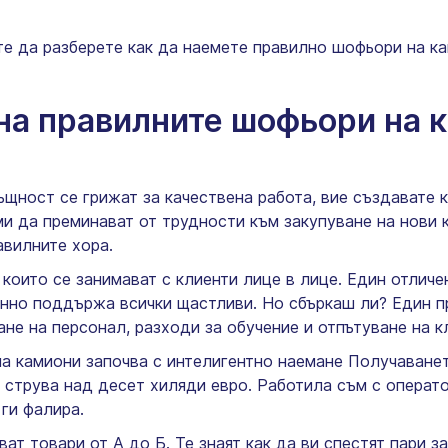
те да разберете как да наемете правилно шофьори на ка
на правилните шофьори на 
ъщност се грижат за качествена работа, вие създавате 
и да преминават от трудности към закупуване на нови к
авилните хора.
 които се занимават с клиенти лице в лице. Един отли
енно поддържа всички щастливи. Но сбъркаш ли? Един п
ане на персонал, разходи за обучение и отпътуване на к
а камиони започва с интелигентно наемане Получаванет
струва над десет хиляди евро. Работила съм с операто
 ги фалира.
т товари от А до Б. Те знаят как да ви спестят пари за