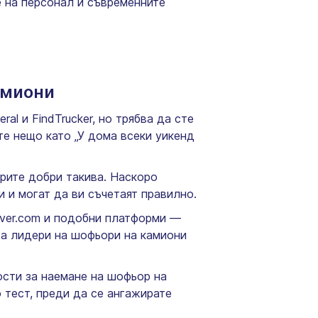
 на персонал и съвременните
амиони
al и FindTrucker, но трябва да сте
те нещо като „У дома всеки уикенд
ерите добри такива. Наскоро
 и могат да ви съчетаят правилно.
river.com и подобни платформи —
за лидери на шофьори на камиони
ости за наемане на шофьор на
о тест, преди да се ангажирате