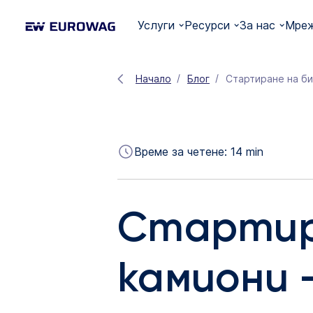
Услуги
Ресурси
За нас
Мреж
Начало
Блог
Стартиране на би
Време за четене:
14
min
Стартира
камиони 