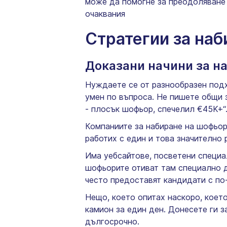
може да помогне за преодоляване 
очаквания
Стратегии за наб
Доказани начини за н
Нуждаете се от разнообразен подход
умен по въпроса. Не пишете общи 
- плосък шофьор, спечелил €45K+“
Компаниите за набиране на шофьори
работих с един и това значително 
Има уебсайтове, посветени специал
шофьорите отиват там специално д
често предоставят кандидати с по-
Нещо, което опитах наскоро, коет
камион за един ден. Донесете ги з
дългосрочно.