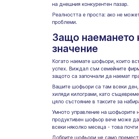
на днешния конкурентен пазар.
Реалността е проста: ако не може
проблеми.
Защо наемането 
значение
Когато наемате шофьори, които вс
успех. Виждал съм семейните фирм
защото са започнали да наемат пр
Вашите шофьори са там всеки ден,
хиляди килограми, като същеврем
цяло състояние в таксите за набир
Умното управление на шофьорите н
продуктивен шофьор вече може да 
всеки няколко месеца - това почти
Добрите шофьори не само премества