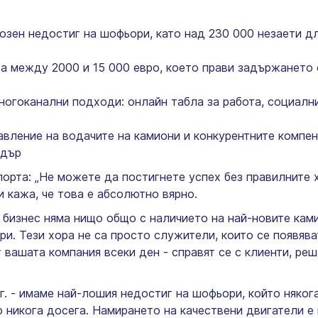
иозен недостиг на шофьори, като над 230 000 незаети 
ва между 2000 и 15 000 евро, което прави задържането
ногоканални подходи: онлайн табла за работа, социалн
авление на водачите на камиони и конкурентните компе
адър
орта: „Не можете да постигнете успех без правилните х
и кажа, че това е абсолютно вярно.
бизнес няма нищо общо с наличието на най-новите ками
и. Тези хора не са просто служители, които се появяват
 вашата компания всеки ден - справят се с клиенти, ре
 г. - имаме най-лошия недостиг на шофьори, който няко
то никога досега. Намирането на качествени двигатели 