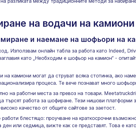
на разликата между традиционните методи за набиране
иране на водачи на камиони
амиране и наемане на шофьори на к
. Използвам онлайн табла за работа като Indeed, Driver
заглавия като „Необходим е шофьор на камион“ - опитай
.
 на камиони могат да струват всяка стотинка, ако нам
рационализира процеса. Те вече познават много шофьори
но на работни места за превоз на товари. Meetatruckd
а търсят работа за шофиране. Тези нишови платформи 
високо качество от общите сайтове за заетост.
о работи блестящо: проучване на краткосрочни възможн
а ден или седмица, вижте как се представят. Това е кат