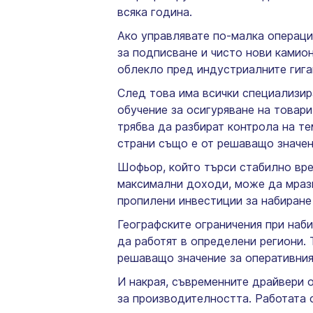
всяка година.
Ако управлявате по-малка операци
за подписване и чисто нови камио
облекло пред индустриалните гига
След това има всички специализир
обучение за осигуряване на товар
трябва да разбират контрола на т
страни също е от решаващо значе
Шофьор, който търси стабилно врем
максимални доходи, може да мрази
пропилени инвестиции за набиране
Географските ограничения при наб
да работят в определени региони.
решаващо значение за оперативния
И накрая, съвременните драйвери 
за производителността. Работата 