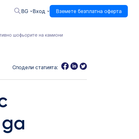
BG
Вход
Вземете безплатна оферта
ктивно шофьорите на камиони
Сподели статията:
с
 да