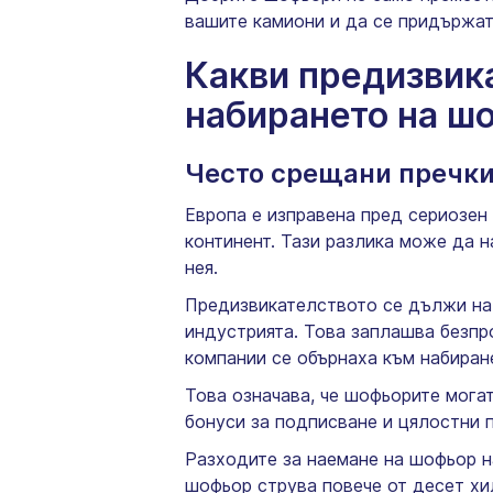
вашите камиони и да се придържат 
Какви предизвика
набирането на ш
Често срещани пречки
Европа е изправена пред сериозен
континент. Тази разлика може да 
нея.
Предизвикателството се дължи на 
индустрията. Това заплашва безпр
компании се обърнаха към набиран
Това означава, че шофьорите могат
бонуси за подписване и цялостни 
Разходите за наемане на шофьор н
шофьор струва повече от десет хи