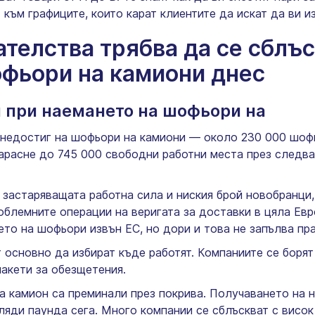
към графиците, които карат клиентите да искат да ви и
телства трябва да се сблъс
офьори на камиони днес
 при наемането на шофьори на
 недостиг на шофьори на камиони — около 230 000 шоф
нарасне до 745 000 свободни работни места през следва
застаряващата работна сила и ниския брой новобранци,
облемните операции на веригата за доставки в цяла Ев
ето на шофьори извън ЕС, но дори и това не запълва пр
 основно да избират къде работят. Компаниите се борят
пакети за обезщетения.
а камион са преминали през покрива. Получаването на 
ляди паунда сега. Много компании се сблъскват с висок