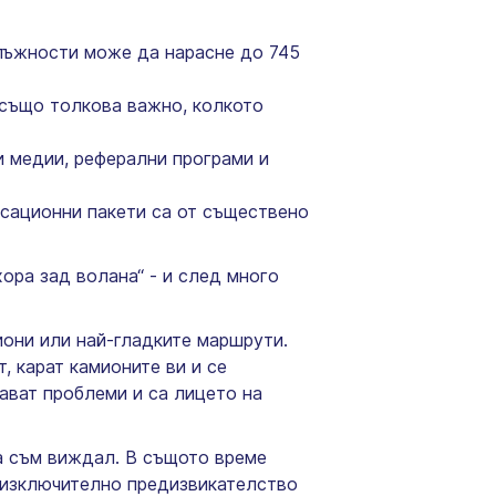
длъжности може да нарасне до 745
 също толкова важно, колкото
и медии, реферални програми и
нсационни пакети са от съществено
ора зад волана“ - и след много
они или най-гладките маршрути.
, карат камионите ви и се
шават проблеми и са лицето на
га съм виждал. В същото време
е изключително предизвикателство