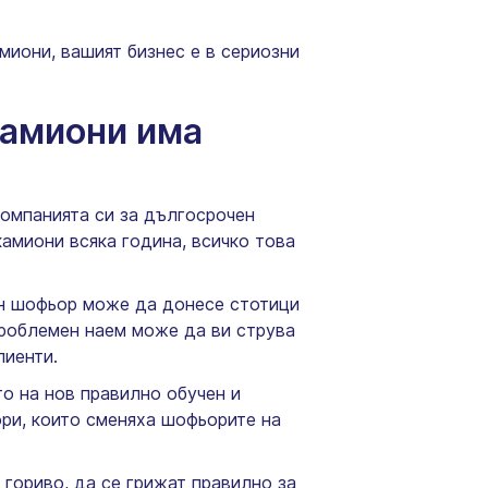
миони, вашият бизнес е в сериозни
камиони има
компанията си за дългосрочен
амиони всяка година, всичко това
чен шофьор може да донесе стотици
роблемен наем може да ви струва
лиенти.
о на нов правилно обучен и
ри, които сменяха шофьорите на
 гориво, да се грижат правилно за