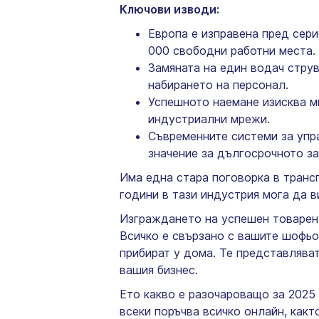
Ключови изводи:
Европа е изправена пред сер
000 свободни работни места.
Замяната на един водач стру
набирането на персонал.
Успешното наемане изисква м
индустриални мрежи.
Съвременните системи за упр
значение за дългосрочното з
Има една стара поговорка в трансп
години в тази индустрия мога да в
Изграждането на успешен товарен 
Всичко е свързано с вашите шофьор
прибират у дома. Те представляват
вашия бизнес.
Ето какво е разочароващо за 2025
всеки поръчва всичко онлайн, как