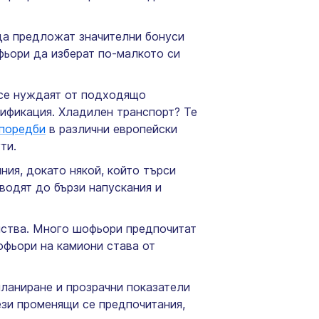
 да предложат значителни бонуси
фьори да изберат по-малкото си
 се нуждаят от подходящо
лификация. Хладилен транспорт? Те
зпоредби
в различни европейски
ти.
ния, докато някой, който търси
водят до бързи напускания и
лства. Много шофьори предпочитат
офьори на камиони става от
планиране и прозрачни показатели
ези променящи се предпочитания,