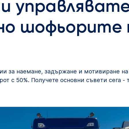
и управляват
но шофьорите 
ии за наемане, задържане и мотивиране на
рот с 50%. Получете основни съвети сега -