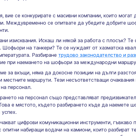
я, вие се конкурирате с масивни компании, които могат
ни. Междувременно се опитвате да убедите добрите шо
нти.
ани изисквания. Искаш ли някой за работа с плосък? Те
и. Шофьори на танкери? Те се нуждаят от хазматска ква
емпературата. Разбиране
трудово законодателство и ра
ние при наемането на шофьори за международни маршру
е за вкъщи, няма да докосне позиции на дълги разстоя
 местните маршрути. Тези несъответстващи очаквания 
 на персонал.
ирането на персонал също представляват предизвикате
 Това е мястото, където разбирането къде да наемете ш
 успех.
очакват цифрови комуникационни инструменти, гъвкаво 
с опитни набиращи водачи на камиони, които разбират т