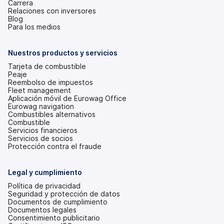
Carrera
Relaciones con inversores
(se
Blog
abre
Para los medios
en
una
pestaña
Nuestros productos y servicios
nueva)
Tarjeta de combustible
Peaje
Reembolso de impuestos
Fleet management
Aplicación móvil de Eurowag Office
Eurowag navigation
Combustibles alternativos
Combustible
Servicios financieros
Servicios de socios
Protección contra el fraude
Legal y cumplimiento
Política de privacidad
Seguridad y protección de datos
Documentos de cumplimiento
Documentos legales
Consentimiento publicitario