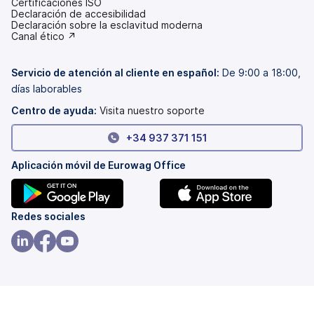
Certificaciones ISO
Declaración de accesibilidad
(se
Declaración sobre la esclavitud moderna
abre
(se
Canal ético ↗
en
abre
una
en
pestaña
una
Servicio de atención al cliente en español:
De 9:00 a 18:00,
nueva)
pestaña
días laborables
nueva)
Centro de ayuda:
Visita nuestro soporte
+34 937 371 151
Aplicación móvil de Eurowag Office
(se
(se
Redes sociales
abre
abre
en
en
(se
(se
(se
una
una
abre
abre
abre
pestaña
pestaña
en
en
en
nueva)
nueva)
una
una
una